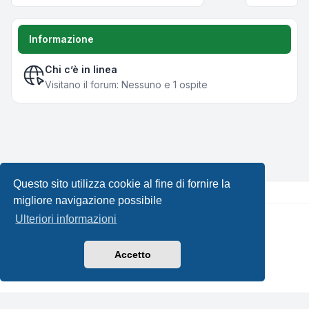
Informazione
Chi c’è in linea
Visitano il forum: Nessuno e 1 ospite
Questo sito utilizza cookie al fine di fornire la
migliore navigazione possibile
Ulteriori informazioni
Creato da
phpBB
® Forum Software © phpBB Limited •
Design by
Leenoz.com
Traduzione Italiana
phpBB-Italia.it
Accetto
Privacy
|
Condizioni
|
Tutti gli orari sono
UTC+02:00