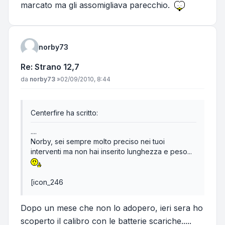
marcato ma gli assomigliava parecchio.
norby73
Re: Strano 12,7
Messaggio
da
norby73
»
02/09/2010, 8:44
Centerfire ha scritto:
....
Norby, sei sempre molto preciso nei tuoi
interventi ma non hai inserito lunghezza e peso...
[icon_246
Dopo un mese che non lo adopero, ieri sera ho
scoperto il calibro con le batterie scariche.....