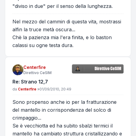
"diviso in due" per il senso della lunghezza.
Nel mezzo del cammin di questa vita, mostrassi
alfin la truce metà oscura...
Chè la pazienza mia l'era finita, e lo baston
calassi su ogne testa dura.
Centerfire
Direttivo CeSIM
Re: Strano 12,7
Messaggio
da
Centerfire
»
01/09/2010, 20:49
Sono propenso anche io per la fratturazione
del mantello in corrispondenza del solco di
crimpaggio...
Se è vecchiotta ed ha subito sbalzi termici il
mantello ha cambiato struttura cristallizzando e