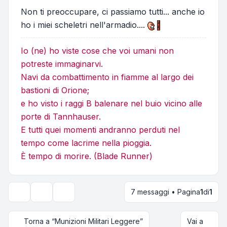
Non ti preoccupare, ci passiamo tutti... anche io
ho i miei scheletri nell'armadio....
Io (ne) ho viste cose che voi umani non
potreste immaginarvi.
Navi da combattimento in fiamme al largo dei
bastioni di Orione;
e ho visto i raggi B balenare nel buio vicino alle
porte di Tannhauser.
E tutti quei momenti andranno perduti nel
tempo come lacrime nella pioggia.
È tempo di morire. (Blade Runner)
7 messaggi • Pagina
1
di
1
Strumenti argomento
Opzioni di visualizzazione e ordinamento
Torna a “Munizioni Militari Leggere”
Vai a