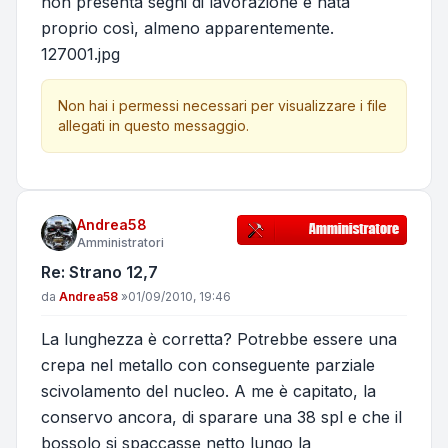
non presenta segni di lavorazione è nata
proprio così, almeno apparentemente.
127001.jpg
Non hai i permessi necessari per visualizzare i file
allegati in questo messaggio.
Andrea58
Amministratori
Re: Strano 12,7
Messaggio
da
Andrea58
»
01/09/2010, 19:46
La lunghezza è corretta? Potrebbe essere una
crepa nel metallo con conseguente parziale
scivolamento del nucleo. A me è capitato, la
conservo ancora, di sparare una 38 spl e che il
bossolo si spaccasse netto lungo la