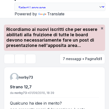
Powered by
Translate
Ricordiamo ai nuovi iscritti che per essere
abilitati alla fruizione di tutte le board
devono necessariamente fare un post di
presentazione nell'apposita area...
7 messaggi • Pagina
1
di
1
Strumenti argomento
Cerca
norby73
Strano 12,7
Messaggio
da
norby73
»
01/09/2010, 18:39
Qualcuno ha idee in merito?