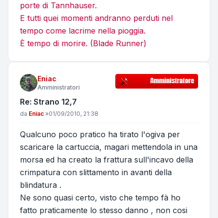
porte di Tannhauser.
E tutti quei momenti andranno perduti nel
tempo come lacrime nella pioggia.
È tempo di morire. (Blade Runner)
Eniac
Amministratori
Re: Strano 12,7
Messaggio
da
Eniac
»
01/09/2010, 21:38
Qualcuno poco pratico ha tirato l'ogiva per
scaricare la cartuccia, magari mettendola in una
morsa ed ha creato la frattura sull'incavo della
crimpatura con slittamento in avanti della
blindatura .
Ne sono quasi certo, visto che tempo fà ho
fatto praticamente lo stesso danno , non cosi