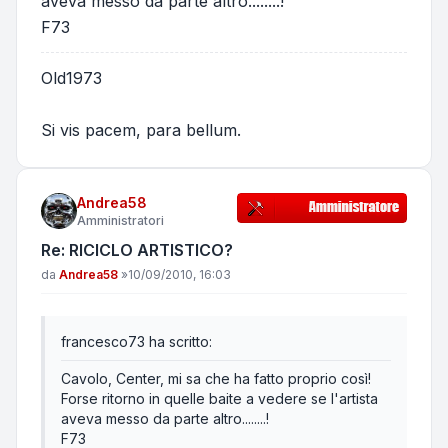
aveva messo da parte altro........!
F73
Old1973
Si vis pacem, para bellum.
Andrea58
Amministratori
Re: RICICLO ARTISTICO?
Messaggio
da
Andrea58
»
10/09/2010, 16:03
francesco73 ha scritto:
Cavolo, Center, mi sa che ha fatto proprio così!
Forse ritorno in quelle baite a vedere se l'artista
aveva messo da parte altro........!
F73