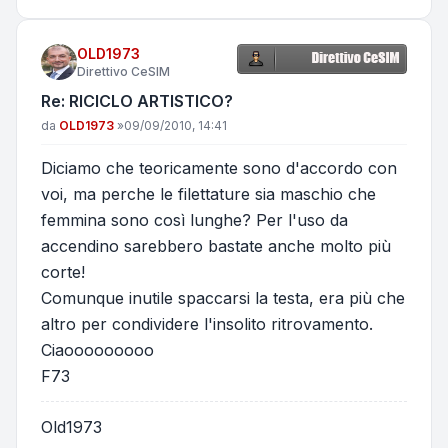
OLD1973
Direttivo CeSIM
Re: RICICLO ARTISTICO?
Messaggio
da
OLD1973
»
09/09/2010, 14:41
Diciamo che teoricamente sono d'accordo con
voi, ma perche le filettature sia maschio che
femmina sono così lunghe? Per l'uso da
accendino sarebbero bastate anche molto più
corte!
Comunque inutile spaccarsi la testa, era più che
altro per condividere l'insolito ritrovamento.
Ciaooooooooo
F73
Old1973