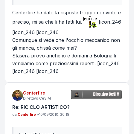
Centerfire ha dato la risposta troppo convinto e
preciso, mi sa che li ha fatti lui.
[icon_246
[icon_246 [icon_246
Comunque si vede che l'occhio meccanico non
gli manca, chissà come mai?
Stasera provo anche io e domani a Bologna li
vendiamo come preziosissimi reperti. [icon_246
[icon_246 [icon_246
Centerfire
Direttivo CeSIM
Re: RICICLO ARTISTICO?
Messaggio
da
Centerfire
»
10/09/2010, 20:18