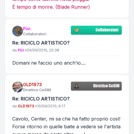
È tempo di morire. (Blade Runner)
Pivi
Collaboratori
Re: RICICLO ARTISTICO?
Messaggio
da
Pivi
»
09/09/2010, 20:38
Domani ne faccio uno anch'io....
OLD1973
Direttivo CeSIM
Re: RICICLO ARTISTICO?
Messaggio
da
OLD1973
»
10/09/2010, 9:17
Cavolo, Center, mi sa che ha fatto proprio così!
Forse ritorno in quelle baite a vedere se l'artista