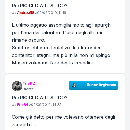
Re: RICICLO ARTISTICO?
Messaggio
da
Andrea58
»
09/09/2010, 11:16
L'ultimo oggetto assomiglia molto agli spurghi
per l'aria dei caloriferi. L'uso degli altri mi
rimane oscuro.
Sembrerebbe un tentativo di ottenre dei
contenitori stagni, ma più in la non mi spingo.
Magari volevano fare degli accendini.
Friz84
Utente
Re: RICICLO ARTISTICO?
Messaggio
da
Friz84
»
09/09/2010, 14:35
Come già detto per me volevano ottenere degli
accendini...