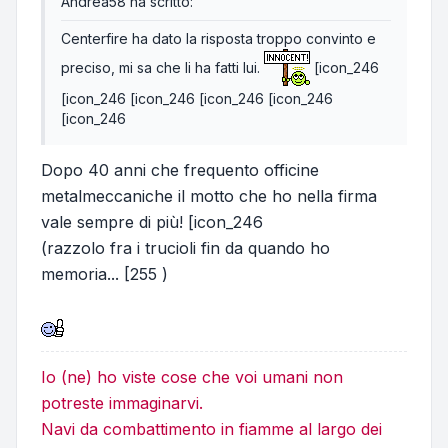
Andrea58 ha scritto:
Centerfire ha dato la risposta troppo convinto e
preciso, mi sa che li ha fatti lui.
[icon_246
[icon_246 [icon_246 [icon_246 [icon_246
[icon_246
Dopo 40 anni che frequento officine
metalmeccaniche il motto che ho nella firma
vale sempre di più! [icon_246
(razzolo fra i trucioli fin da quando ho
memoria... [255 )
Io (ne) ho viste cose che voi umani non
potreste immaginarvi.
Navi da combattimento in fiamme al largo dei