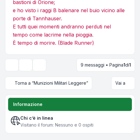
bastioni di Orione;
e ho visto i raggi B balenare nel buio vicino alle
porte di Tannhauser.
E tutti quei momenti andranno perduti nel
tempo come lacrime nella pioggia.
È tempo di morire. (Blade Runner)
9 messaggi • Pagina
1
di
1
Strumenti argomento
Opzioni di visualizzazione e ordinamento
Torna a “Munizioni Militari Leggere”
Vai a
Informazione
Chi c’è in linea
Visitano il forum: Nessuno e 0 ospiti