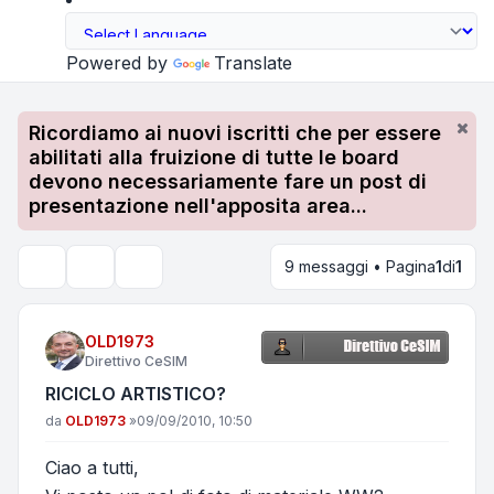
Powered by
Translate
Ricordiamo ai nuovi iscritti che per essere
abilitati alla fruizione di tutte le board
devono necessariamente fare un post di
presentazione nell'apposita area...
9 messaggi • Pagina
1
di
1
Strumenti argomento
Cerca
OLD1973
Direttivo CeSIM
RICICLO ARTISTICO?
Messaggio
da
OLD1973
»
09/09/2010, 10:50
Ciao a tutti,