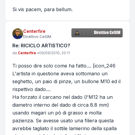
Si vis pacem, para bellum.
Centerfire
Direttivo CeSIM
Re: RICICLO ARTISTICO?
Messaggio
da
Centerfire
»
09/09/2010, 20:11
Ti posso dire solo come ha fatto.... [icon_246
L'artista in questione aveva sottomano un
seghetto, un paio di pinze, un bullone M10 ed il
rispettivo dado....
Ha forzato il carcano nel dado (l'M12 ha un
diametro interno del dado di circa 8.8 mm)
usando magari un pò di grasso e molta
pazienza. Se avesse usato una filiera questa
avrebbe tagliato il sottile lamierino della spalla