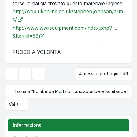
forse lo hai già trovato questo materiale inglese
http://web.ukonline.co.uk/stephen.johnson/arm
s/
http://www.wwiiequipment.com/index.php? ...
&Itemid=59
FUOCO A VOLONTA'
4 messaggi • Pagina
1
di
1
Strumenti argomento
Opzioni di visualizzazione e ordinamento
Torna a “Bombe da Mortaio, Lanciabombe e Bombarde”
Vai a
Informazione