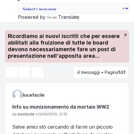
Powered by
Translate
Ricordiamo ai nuovi iscritti che per essere
abilitati alla fruizione di tutte le board
devono necessariamente fare un post di
presentazione nell'apposita area...
4 messaggi • Pagina
1
di
1
Strumenti argomento
Cerca
lucefacile
Info su munizionamento da mortaio WW2
Messaggio
da
lucefacile
»
13/09/2010, 21:10
Salve amici stò cercando di farmi un piccolo