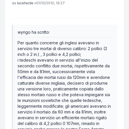
Messaggio
da
lucefacile
»
01/10/2010, 19:27
wyngo ha scritto:
Per quanto concerne gli inglesi avevano in
servizio tre mortai di diverso calibro: 2 pollici (2
inch o 2 in.) , 3 pollici e 4,2 pollici;
i tedeschi avevano in servizio all'inizio del
secondo conflitto due mortai, rispettivamente da
50mm e da 81mm, successivamente vista
l'efficacia dei mortai russi da 120mm e avendone
catturate diverse migliaia, decisero di produrne
una versione loro, praticamente copiata dallo
stesso mortaio russo e che poteva impiegare sia
le munizioni sovietiche che quelle tedesche,
leggermente modificate; gli americani avevano in
servizio il mortaio da 60 mm e da 81mm, inoltre
avevano in servizio un efficiente mortaio rigato
del calibro di 4,2 pollici 0 107mm, rimasto in