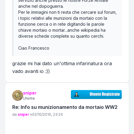
servizio anche presso le nostre Forze Armate
anche nel dopoguerra.
Per le immagini non ti resta che cercare sul forum,
i topic relativi alle munizioni da mortaio con la
funzione cerca o in rete digitando le parole
chiave mortaio o mortar...anche wikipedia ha
diverse schede complete su quanto cerchi.
Ciao Francesco
grazie mi hai dato un'ottima infarinatura ora
vado avanti io :))
sniper
Utente
Re: Info su munizionamento da mortaio WW2
Messaggio
da
sniper
»
02/10/2010, 23:24