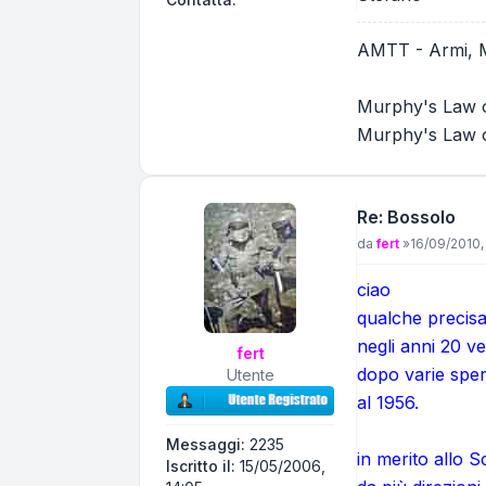
AMTT - Armi, Mun
Murphy's Law o
Murphy's Law of
Re: Bossolo
Messaggio
da
fert
»
16/09/2010,
ciao
qualche precisa
negli anni 20 ve
fert
dopo varie sper
Utente
al 1956.
Messaggi:
2235
in merito allo S
Iscritto il:
15/05/2006,