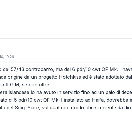
0, 10:26
o del 57/43 controcarro, ma del 6 pdr/10 cwt QF Mk. I na
de origine da un progetto Hotchkiss ed è stato adottato dal
lla II G.M, se non oltre.
era islandese lo ha avuto in servizio fino ad un paio di dece
ato di 6 pdr/10 cwt QF Mk. I installato ad Haifa, dovrebbe 
to del Smg. Scirè, sul qual non credo che sia niente da dire