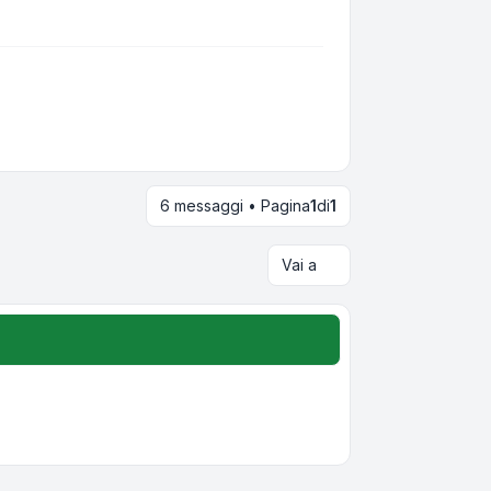
6 messaggi • Pagina
1
di
1
Vai a