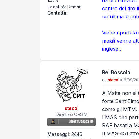
da più direzioni
14:05
Località:
Umbria
centro del tiro
Contatta fert
Contatta:
un'ultima bomba
Viene riportata
maiali venne at
inglese).
Re: Bossolo
Messaggio
da
stecol
»
16/09/20
A Malta non si 
forte Sant'Elmo
stecol
come gli MTM.
Direttivo CeSIM
I MAS che partec
RAF basati a Ma
Il MAS 451 affo
Messaggi:
2446