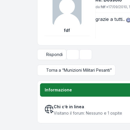
Messaggio
da
fdf
»
17/09/2010, 
grazie a tutti..
fdf
Rispondi
Strumenti argomento
Opzioni di visualizzazi
Torna a “Munizioni Militari Pesanti”
Informazione
Chi c’è in linea
Visitano il forum: Nessuno e 1 ospite