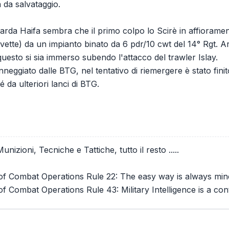
a da salvataggio.
arda Haifa sembra che il primo colpo lo Scirè in affiorament
ivette) da un impianto binato da 6 pdr/10 cwt del 14° Rgt. Ar
questo si sia immerso subendo l'attacco del trawler Islay.
ggiato dalle BTG, nel tentativo di riemergere è stato finito 
 da ulteriori lanci di BTG.
izioni, Tecniche e Tattiche, tutto il resto .....
f Combat Operations Rule 22: The easy way is always min
 Combat Operations Rule 43: Military Intelligence is a cont