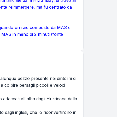
tà lanciate dalla HMS Islay, si trovò al
amente reimmergere, ma fu centrato da
941 quando un raid composto da MAS e
5 MAS in meno di 2 minuti (fonte
alunque pezzo presente nei dintorni di
 colpire bersagli piccoli e veloci
 attaccati all'alba dagli Hurricane della
dagli inglesi, che lo riconvertirono in