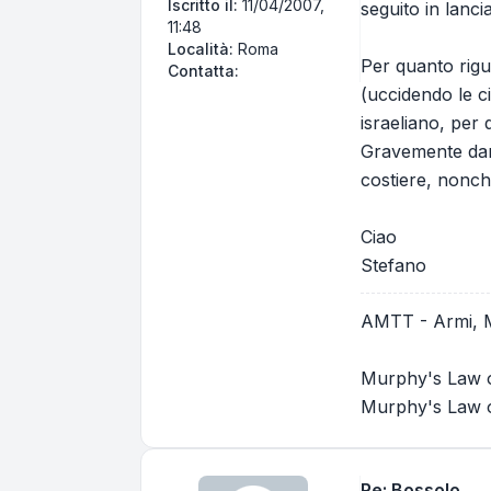
Iscritto il:
11/04/2007,
seguito in lanci
11:48
Località:
Roma
Per quanto rigu
Contatta stecol
Contatta:
(uccidendo le c
israeliano, per 
Gravemente danne
costiere, nonché
Ciao
Stefano
AMTT - Armi, Mun
Murphy's Law o
Murphy's Law of
Re: Bossolo