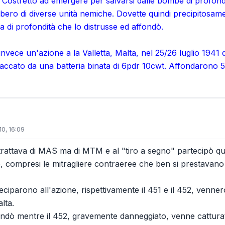
. Costretto ad emergere per salvarsi dalle bombe di profondi
 libero di diverse unità nemiche. Dovette quindi precipitos
 di profondità che lo distrusse ed affondò.
 invece un'azione a la Valletta, Malta, nel 25/26 luglio 1
taccato da una batteria binata di 6pdr 10cwt. Affondarono 
10, 16:09
trattava di MAS ma di MTM e al "tiro a segno" partecipò qu
, compresi le mitragliere contraeree che ben si prestavano a
iparono all'azione, rispettivamente il 451 e il 452, vennero
lta.
ndò mentre il 452, gravemente danneggiato, venne catturato 