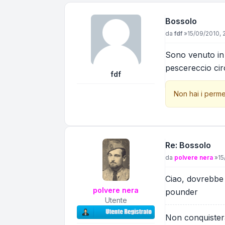
Bossolo
Messaggio
da
fdf
»
15/09/2010, 
Sono venuto in 
pescereccio cir
fdf
Non hai i perme
Re: Bossolo
Messaggio
da
polvere nera
»
15
Ciao, dovrebbe 
polvere nera
pounder
Utente
Non conquisterai