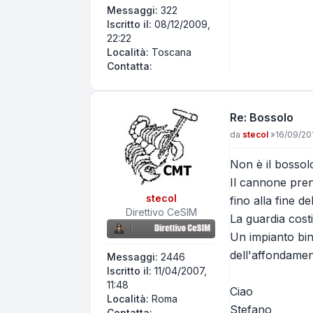
Messaggi:
322
Iscritto il:
08/12/2009,
22:22
Località:
Toscana
Contatta polvere nera
Contatta:
Re: Bossolo
Messaggio
da
stecol
»
16/09/201
Non è il bossol
Il cannone pren
stecol
fino alla fine de
Direttivo CeSIM
La guardia costi
Un impianto bin
dell'affondamen
Messaggi:
2446
Iscritto il:
11/04/2007,
11:48
Ciao
Località:
Roma
Stefano
Contatta stecol
Contatta: