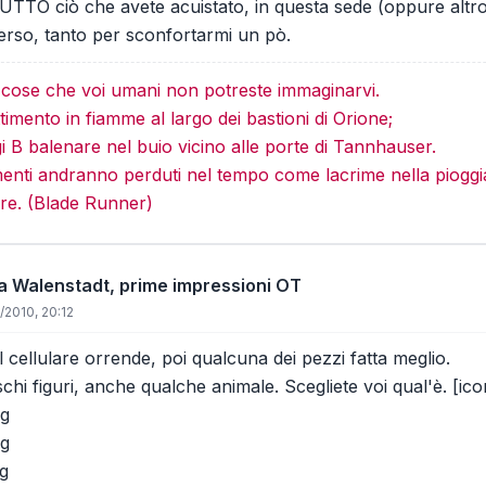
UTTO ciò che avete acuistato, in questa sede (oppure altro
rso, tanto per sconfortarmi un pò.
e cose che voi umani non potreste immaginarvi.
imento in fiamme al largo dei bastioni di Orione;
gi B balenare nel buio vicino alle porte di Tannhauser.
menti andranno perduti nel tempo come lacrime nella pioggi
re. (Blade Runner)
 da Walenstadt, prime impressioni OT
/2010, 20:12
 cellulare orrende, poi qualcuna dei pezzi fatta meglio.
schi figuri, anche qualche animale. Scegliete voi qual'è. [i
pg
pg
g