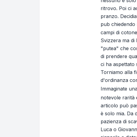
nessuno e solo i
ritrovo. Poi ci
pranzo. Decidia
pub chiedendo s
campi di cotone 
Svizzera ma di
"putea" che con
di prendere qua
ci ha aspettato
Torniamo alla f
d'ordinanza com
Immaginate una 
notevole rarità 
articolo può pa
è solo mia. Da 
pazienza di sca
Luca o Giovanni