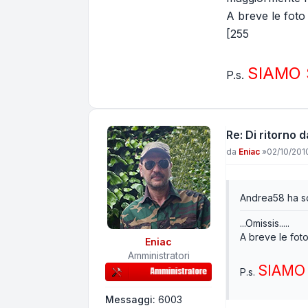
A breve le foto
[255
SIAMO 
P.s.
Re: Di ritorno
Messaggio
da
Eniac
»
02/10/2010
Andrea58 ha scr
...Omissis.....
A breve le foto
Eniac
Amministratori
SIAMO 
P.s.
Messaggi:
6003