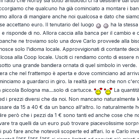
l fatto che Norby sia sotto antibiotici ci fa desistere dal but
 accorgiamo che qualcuno ha già cominciato a montare i banch
mo allora di mangiare anche noi qualcosa e dato che siamo 
e accettano euro. Il tenutario del luogo
ha la stessa 
e risponde di no. Allora caccia alla banca per il cambio e ci
 banche ne troviamo solo una dove Carlo provvede alla bi
osce solo l'idioma locale. Approvvigionati di contante deci
lcosa alla Coop locale. Usciti ci rendiamo conto di essere n
 sotto una grande bandiera ornata di quel simbolo in verde.
iera che nel frattempo è aperta e dove cominciano ad arrivar
inciamo a guardarci in giro. la realtà per me che non c'e
piccola Bologna ma....solo di cartucce.
La quantità
ed i prezzi diversi che da noi. Non mancano naturalmente le 
ssare da 15 a 40 € da un banco all'altro. Io naturalmente 
dire però che i pezzi da 1 € sono tanti ed anche cose che n
vare tra quelli da un euro può trovare piacevolissime sorp
 può fare anche notevoli scoperte ed affari. Io e Carlo inve