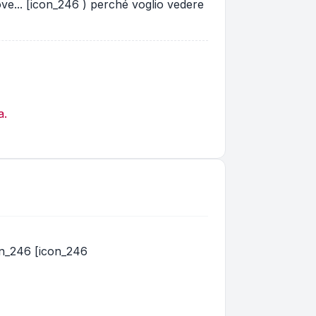
ve... [icon_246 ) perché voglio vedere
a.
con_246 [icon_246