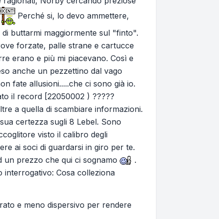
ti e ragionati, Norby cercando preziose
Perché si, lo devo ammettere,
o di buttarmi maggiormente sul "finto".
ove forzate, palle strane e cartucce
arre erano e più mi piacevano. Così e
preso anche un pezzettino dal vago
 fate allusioni.....che ci sono già io.
ato il record [22050002 ) ?????
oltre a quella di scambiare informazioni.
 sua certezza sugli 8 Lebel. Sono
oglitore visto il calibro degli
e ai soci di guardarsi in giro per te.
 ad un prezzo che qui ci sognamo
.
 interrogativo: Cosa colleziona
arato e meno dispersivo per rendere