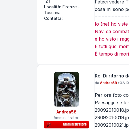
12:11
Fateci vedere T
Località:
Firenze -
cosa mi sono pe
Toscana
Contatta Centerfire
Contatta:
Io (ne) ho vist
Navi da combatt
e ho visto i rag
E tutti quei mo
È tempo di mori
Re: Di ritorno
Messaggio
da
Andrea58
»
02/10
Per ora foto col
Paesaggi e e lo
29092010018.j
Andrea58
29092010019.j
Amministratori
29092010021.jp