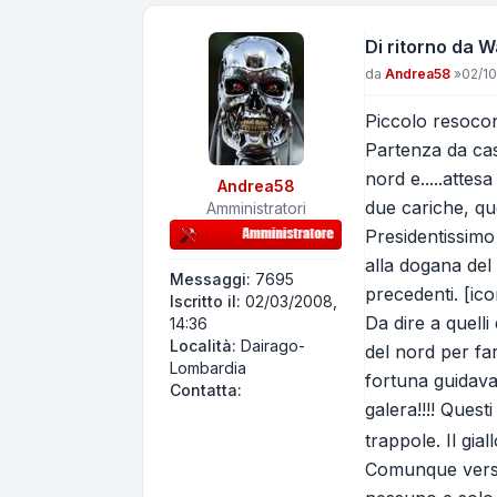
Di ritorno da 
Messaggio
da
Andrea58
»
02/10
Piccolo resocont
Partenza da cas
nord e.....attes
Andrea58
due cariche, que
Amministratori
Presidentissimo 
alla dogana del 
Messaggi:
7695
precedenti. [ic
Iscritto il:
02/03/2008,
Da dire a quelli
14:36
Località:
Dairago-
del nord per fa
Lombardia
fortuna guidava
Contatta Andrea58
Contatta:
galera!!!! Ques
trappole. Il gia
Comunque verso 