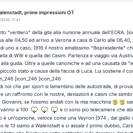
Walenstadt, prime impressioni OT
/2010, 17:41
o "veritiero" della gita alla riunione annuale dell'ECRA. [i
a alle 04,50 ed arrivo a Verona a casa di Carlo alle 06,40
a di uno a caso, [916 il nostro amatissimo "Bispresidente" ch
lla di WW e quella del Cesim. Partenza e viaggio via Austria
alla guida. Oltre a quelle canoniche e ad una causata da "eli
piccolo stato a causa della faccia di Luca. Lui sostiene il c
on_246 [icon_246 [icon_246
 di noi che per sport si lamentano delle autostrade, di prov
re un raffronto con le nostre, deviazioni e casini che semb
 Giovanni, se fossimo andati con la mia macchina
sar
ti vanno a 100
e ci sono più telecamere che abit
llo è un'opinione, veloce come una Veyron [974 , dal giallo 
le 13 siamo a Walenstadt e ci assale il primo dubbio, Carl