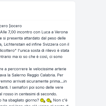
ocero [iocero
, Alle 7,00 incontro con Luca a Verona
e si presenta attardato dal peso delle
, Lichtenstain ed infine Svizzera con il
cottero" l'unica sosta di rilievo è stata
ontrario ma io so che è così, ci sono
are a percorrere le velocissime arterie
rava la Salerno Reggio Calabria. Per
emmo arrivati sicuramente prima....in
anti. I semafori poi sono delle vere
al rosso in centesimi di secondo.
o ha sbagliato giorno?
Non c'è