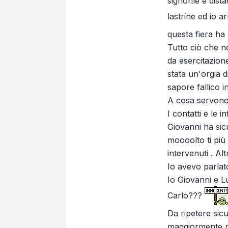
signorile e dist
lastrine ed io a
questa fiera ha 
Tutto ciò che n
da esercitazione
stata un'orgia 
sapore fallico i
A cosa servono 
I contatti e le 
Giovanni ha sic
moooolto ti più 
intervenuti . Al
Io avevo parlat
Io Giovanni e L
Carlo???
Da ripetere sic
maggiormente mir