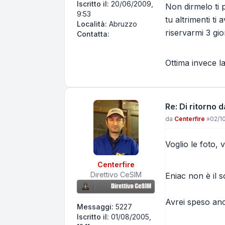
Iscritto il:
20/06/2009,
Non dirmelo ti 
9:53
tu altrimenti ti
Località:
Abruzzo
riservarmi 3 gior
Contatta Eniac
Contatta:
Ottima invece l
Re: Di ritorno
Messaggio
da
Centerfire
»
02/10
Voglio le foto, v
Centerfire
Direttivo CeSIM
Eniac non è il s
Avrei speso anc
Messaggi:
5227
Iscritto il:
01/08/2005,