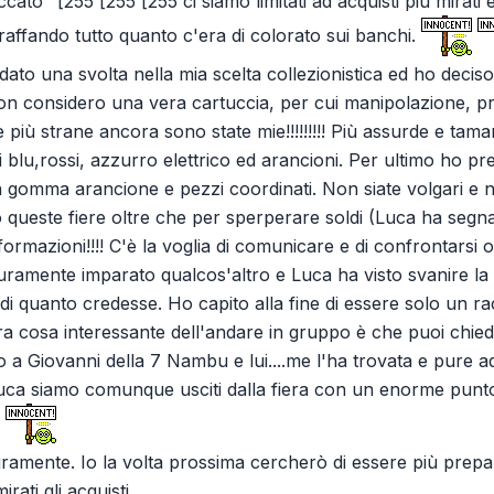
accato" [255 [255 [255 ci siamo limitati ad acquisti più mira
rraffando tutto quanto c'era di colorato sui banchi.
dato una svolta nella mia scelta collezionistica ed ho decis
on considero una vera cartuccia, per cui manipolazione, pr
 più strane ancora sono state mie!!!!!!!!! Più assurde e tam
di blu,rossi, azzurro elettrico ed arancioni. Per ultimo ho 
n gomma arancione e pezzi coordinati. Non siate volgari e non
queste fiere oltre che per sperperare soldi (Luca ha segn
informazioni!!!! C'è la voglia di comunicare e di confrontarsi 
uramente imparato qualcos'altro e Luca ha visto svanire la
di quanto credesse. Ho capito alla fine di essere solo un racc
tra cosa interessante dell'andare in gruppo è che puoi chieder
o a Giovanni della 7 Nambu e lui....me l'ha trovata e pure
uca siamo comunque usciti dalla fiera con un enorme punto
uramente. Io la volta prossima cercherò di essere più prep
ati gli acquisti.