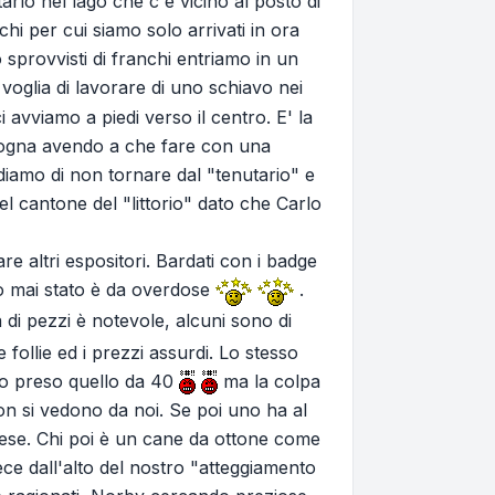
tarlo nel lago che c'è vicino al posto di
i per cui siamo solo arrivati in ora
sprovvisti di franchi entriamo in un
voglia di lavorare di uno schiavo nei
 avviamo a piedi verso il centro. E' la
sogna avendo a che fare con una
diamo di non tornare dal "tenutario" e
el cantone del "littorio" dato che Carlo
e altri espositori. Bardati con i badge
ro mai stato è da overdose
.
 di pezzi è notevole, alcuni sono di
follie ed i prezzi assurdi. Lo stesso
ho preso quello da 40
ma la colpa
on si vedono da noi. Se poi uno ha al
rese. Chi poi è un cane da ottone come
ce dall'alto del nostro "atteggiamento