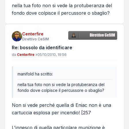
nella tua foto non si vede la protuberanza del
fondo dove colpisce il percussore o sbaglio?
Centerfire
Direttivo CeSIM
Re: bossolo da identificare
Messaggio
da
Centerfire
»
05/10/2010, 19:56
manifold ha scritto:
nella tua foto non si vede la protuberanza del
fondo dove colpisce il percussore o sbaglio?
Non si vede perché quella di Eniac non è una
cartuccia esplosa per incendio! [257
L'innesco di quella particolare munizione è