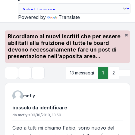
Powered by
Translate
Ricordiamo ai nuovi iscritti che per essere
abilitati alla fruizione di tutte le board
devono necessariamente fare un post di
presentazione nell'apposita area...
Pros
13 messaggi
1
2
Strumenti argomento
Cerca
mcfly
bossolo da identificare
Messaggio
da
mcfly
»
03/10/2010, 13:59
Ciao a tutti mi chiamo Fabio, sono nuovo del