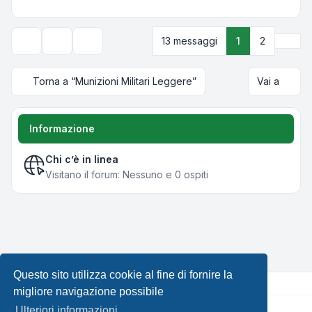
Pros
13 messaggi
1
2
Strumenti argomento
Opzioni di visualizzazione e ordinamento
Torna a “Munizioni Militari Leggere”
Vai a
Informazione
Chi c’è in linea
Visitano il forum: Nessuno e 0 ospiti
Questo sito utilizza cookie al fine di fornire la
migliore navigazione possibile
Ulteriori informazioni