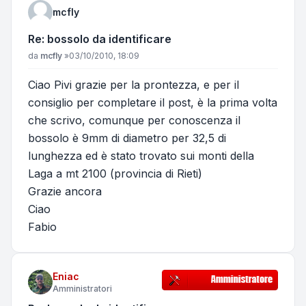
mcfly
Re: bossolo da identificare
Messaggio
da
mcfly
»
03/10/2010, 18:09
Ciao Pivi grazie per la prontezza, e per il
consiglio per completare il post, è la prima volta
che scrivo, comunque per conoscenza il
bossolo è 9mm di diametro per 32,5 di
lunghezza ed è stato trovato sui monti della
Laga a mt 2100 (provincia di Rieti)
Grazie ancora
Ciao
Fabio
Eniac
Amministratori