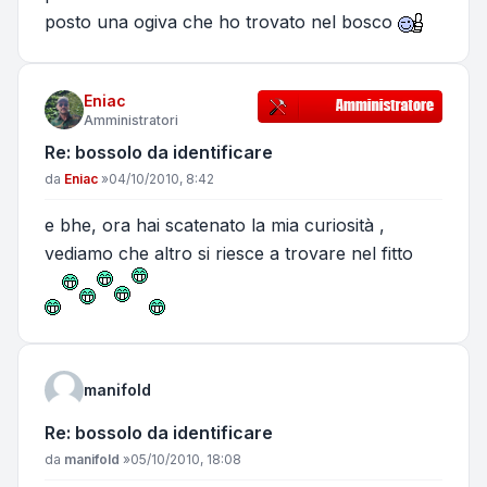
posto una ogiva che ho trovato nel bosco
Eniac
Amministratori
Re: bossolo da identificare
Messaggio
da
Eniac
»
04/10/2010, 8:42
e bhe, ora hai scatenato la mia curiosità ,
vediamo che altro si riesce a trovare nel fitto
manifold
Re: bossolo da identificare
Messaggio
da
manifold
»
05/10/2010, 18:08