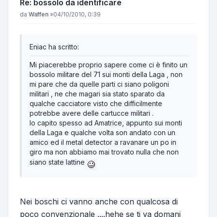
Re: bossolo da identificare
Messaggio
da
Waffen
»
04/10/2010, 0:39
Eniac ha scritto:
Mi piacerebbe proprio sapere come ci è finito un
bossolo militare del 71 sui monti della Laga , non
mi pare che da quelle parti ci siano poligoni
militari , ne che magari sia stato sparato da
qualche cacciatore visto che difficilmente
potrebbe avere delle cartucce militari .
Io capito spesso ad Amatrice, appunto sui monti
della Laga e qualche volta son andato con un
amico ed il metal detector a ravanare un po in
giro ma non abbiamo mai trovato nulla che non
siano state lattine
Nei boschi ci vanno anche con qualcosa di
poco convenzionale ....hehe se ti va domani