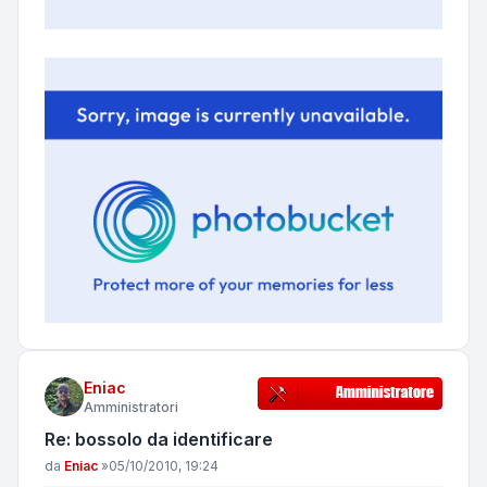
Eniac
Amministratori
Re: bossolo da identificare
Messaggio
da
Eniac
»
05/10/2010, 19:24