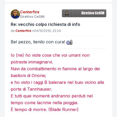
Centerfire
Direttivo CeSIM
Re: vecchio colpo richiesta di info
Messaggio
da
Centerfire
»
04/10/2010, 22:24
Bel pezzo, tienilo con cura!
Io (ne) ho viste cose che voi umani non
potreste immaginarvi.
Navi da combattimento in fiamme al largo dei
bastioni di Orione;
e ho visto i raggi B balenare nel buio vicino alle
porte di Tannhauser.
E tutti quei momenti andranno perduti nel
tempo come lacrime nella pioggia.
È tempo di morire. (Blade Runner)