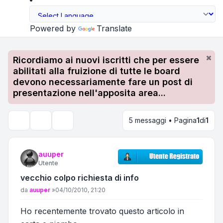
Powered by
Translate
Ricordiamo ai nuovi iscritti che per essere
abilitati alla fruizione di tutte le board
devono necessariamente fare un post di
presentazione nell'apposita area...
5 messaggi • Pagina
1
di
1
Strumenti argomento
Cerca
auuper
Utente
vecchio colpo richiesta di info
Messaggio
da
auuper
»
04/10/2010, 21:20
Ho recentemente trovato questo articolo in