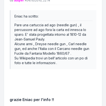
Messaggio
da
auuper
»
04/10/2010, 22:14
Eniac ha scritto:
Pare una cartuccia ad ago (needle gun) , il
percussore ad ago fora la carta ed innesca lo
sparo. E' stata progettata intorno al 1810-12 da
Jean-Samuel Pauly.
Alcune armi , Dreyse needle gun , Carl needle
gun, ed anche l'Italia con il Carcano needle gun
Fucile da Fantaria Modello 1860/67 .
Su Wikipedia trovi un bell'articolo con un po di
foto e tutte le informazioni .
grazie Eniac per l'info !!