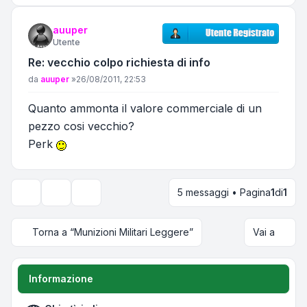
auuper
Utente
Re: vecchio colpo richiesta di info
Messaggio
da
auuper
»
26/08/2011, 22:53
Quanto ammonta il valore commerciale di un
pezzo cosi vecchio?
Perk
5 messaggi • Pagina
1
di
1
Strumenti argomento
Opzioni di visualizzazione e ordinamento
Torna a “Munizioni Militari Leggere”
Vai a
Informazione