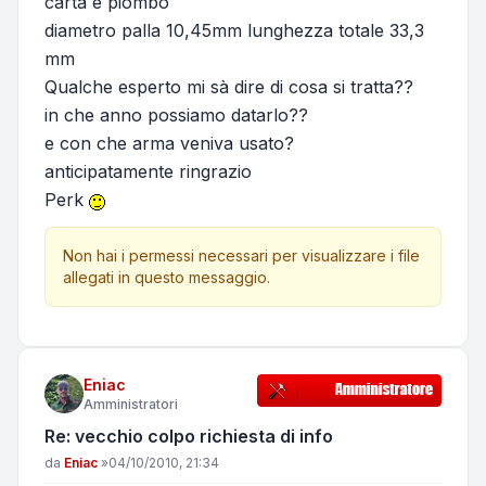
carta e piombo
diametro palla 10,45mm lunghezza totale 33,3
mm
Qualche esperto mi sà dire di cosa si tratta??
in che anno possiamo datarlo??
e con che arma veniva usato?
anticipatamente ringrazio
Perk
Non hai i permessi necessari per visualizzare i file
allegati in questo messaggio.
Eniac
Amministratori
Re: vecchio colpo richiesta di info
Messaggio
da
Eniac
»
04/10/2010, 21:34