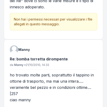
del Re" dove ci sono le varie misure e il tipo di
innesco adoperato.
Non hai i permessi necessari per visualizzare i file
allegati in questo messaggio.
Manny
Re: bomba torretta dirompente
Messaggio
da
Manny
»
21/10/2010, 14:32
ho trovato molte parti, soprattutto il tappino in
ottone di trasporto, ma mai una intera.....
veramente bel pezzo e in condizioni ottime....
[257
ciao manny