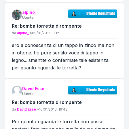
alpino_
Utente
Re: bomba torretta dirompente
Messaggio
da
alpino_
»
09/01/2016, 0:12
ero a conoscenza di un tappo in zinco ma non
in ottone. ho pure sentito voce di tappo in
legno....smentite o confermate tale esistenza
per quanto riguarda le torretta?
David Esse
Utente
Re: bomba torretta dirompente
Messaggio
da
David Esse
»
10/01/2016, 19:48
Per quanto riguarda le torretta non posso
postarvi foto ma so che quelle da me rinvenute