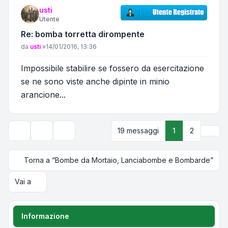
usti
Utente
Re: bomba torretta dirompente
Messaggio
da
usti
»
14/01/2016, 13:36
Impossibile stabilire se fossero da esercitazione
se ne sono viste anche dipinte in minio
arancione...
Pros
19 messaggi
1
2
Strumenti argomento
Opzioni di visualizzazione e ordinamento
Torna a “Bombe da Mortaio, Lanciabombe e Bombarde”
Vai a
Informazione