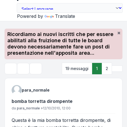
Powered by
Translate
Ricordiamo ai nuovi iscritti che per essere
abilitati alla fruizione di tutte le board
devono necessariamente fare un post di
presentazione nell'apposita area...
Pros
19 messaggi
1
2
Strumenti argomento
Cerca
para_normale
bomba torretta dirompente
Messaggio
da
para_normale
»
12/10/2010, 12:00
Questa è la mia bomba torretta dirompente, di