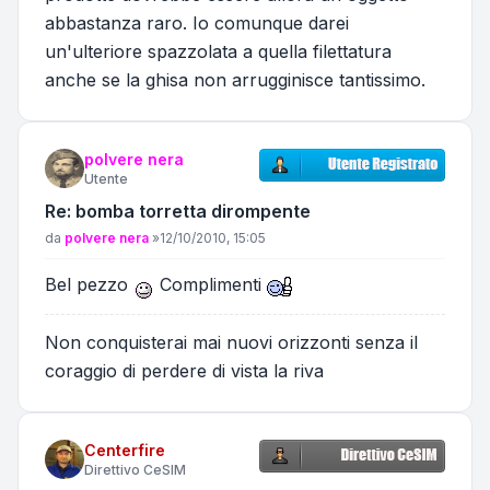
abbastanza raro. Io comunque darei
un'ulteriore spazzolata a quella filettatura
anche se la ghisa non arrugginisce tantissimo.
polvere nera
Utente
Re: bomba torretta dirompente
Messaggio
da
polvere nera
»
12/10/2010, 15:05
Bel pezzo
Complimenti
Non conquisterai mai nuovi orizzonti senza il
coraggio di perdere di vista la riva
Centerfire
Direttivo CeSIM