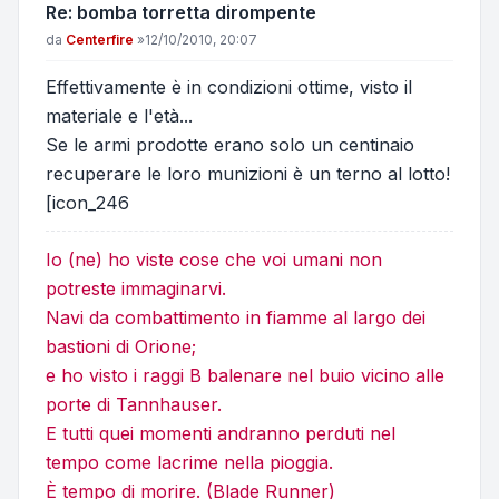
Re: bomba torretta dirompente
Messaggio
da
Centerfire
»
12/10/2010, 20:07
Effettivamente è in condizioni ottime, visto il
materiale e l'età...
Se le armi prodotte erano solo un centinaio
recuperare le loro munizioni è un terno al lotto!
[icon_246
Io (ne) ho viste cose che voi umani non
potreste immaginarvi.
Navi da combattimento in fiamme al largo dei
bastioni di Orione;
e ho visto i raggi B balenare nel buio vicino alle
porte di Tannhauser.
E tutti quei momenti andranno perduti nel
tempo come lacrime nella pioggia.
È tempo di morire. (Blade Runner)