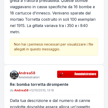
ghisa a frattura prestabilita. Queste bombe
viaggiavano in casse specifiche da 16 bombe e
18 cartucce d'innesco. Venivano sparate dal
mortaio Torretta costruito in soli 100 esemplari
nel 1915. La gittata variava tra i 350 e i 840
metri.
Non hai i permessi necessari per visualizzare i file
allegati in questo messaggio.
Andrea58
Amministratori
Re: bomba torretta dirompente
Messaggio
da
Andrea58
»
12/10/2010, 13:16
Dalla tua descrizione e dal numero di canne
prodotte dovrebbe essere allora un'oggetto