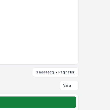
3 messaggi • Pagina
1
di
1
Vai a