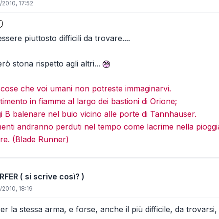
/2010, 17:52
ere piuttosto difficili da trovare....
ò stona rispetto agli altri...
e cose che voi umani non potreste immaginarvi.
imento in fiamme al largo dei bastioni di Orione;
gi B balenare nel buio vicino alle porte di Tannhauser.
menti andranno perduti nel tempo come lacrime nella pioggi
re. (Blade Runner)
ER ( si scrive così? )
/2010, 18:19
per la stessa arma, e forse, anche il più difficile, da trova