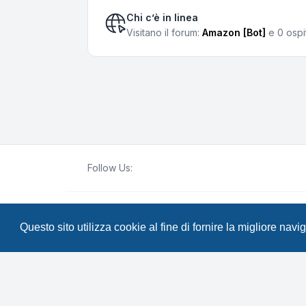
Chi c’è in linea
Visitano il forum:
Amazon [Bot]
e 0 ospit
Follow Us:
Creato da
phpBB
® Forum Software © phpBB Lim
Questo sito utilizza cookie al fine di fornire la migliore nav
Traduzione Italiana
phpBB-Italia.it