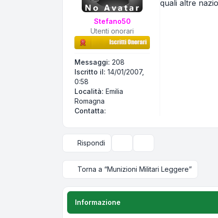
quali altre nazi
Stefano50
Utenti onorari
Messaggi:
208
Iscritto il:
14/01/2007,
0:58
Località:
Emilia
Romagna
Contatta Stefano50
Contatta:
Rispondi
Strumenti argomento
Opzioni di visualizzazi
Torna a “Munizioni Militari Leggere”
Informazione