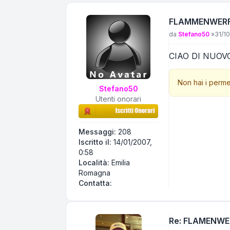
FLAMMENWERFER 
Messaggio
da
Stefano50
»
31/10
CIAO DI NUOV
Non hai i perme
Stefano50
Utenti onorari
Messaggi:
208
Iscritto il:
14/01/2007,
0:58
Località:
Emilia
Romagna
Contatta Stefano50
Contatta:
Re: FLAMENWERF