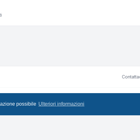
i
Contatta
ited • Design by
Leenoz.com
P
igazione possibile
Ulteriori informazioni