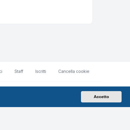
ci
Staff
Iscritti
Cancella cookie
rivacy
|
Condizioni
|
Tutti gli orari sono
UTC+02:00
Accetto