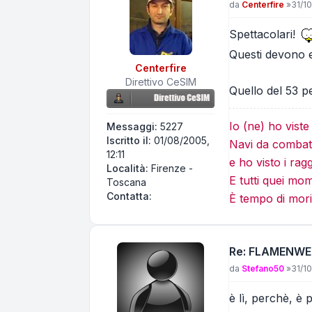
Messaggio
da
Centerfire
»
31/10
Spettacolari!
Questi devono ess
Centerfire
Direttivo CeSIM
Quello del 53 per
Io (ne) ho vist
Messaggi:
5227
Iscritto il:
01/08/2005,
Navi da combatt
12:11
e ho visto i rag
Località:
Firenze -
E tutti quei mo
Toscana
Contatta Centerfire
Contatta:
È tempo di mori
Re: FLAMENWERF
Messaggio
da
Stefano50
»
31/10
è lì, perchè, è 