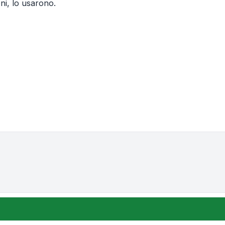
oni, lo usarono.
one e ordinamento