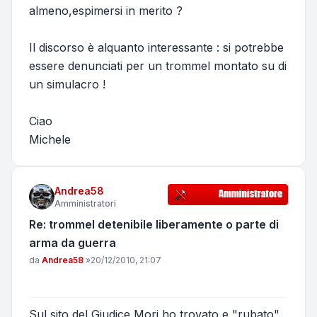
almeno,espimersi in merito ?
Il discorso è alquanto interessante : si potrebbe
essere denunciati per un trommel montato su di
un simulacro !
Ciao
Michele
Andrea58
Amministratori
Re: trommel detenibile liberamente o parte di
arma da guerra
Messaggio
da
Andrea58
»
20/12/2010, 21:07
Sul sito del Giudice Mori ho trovato e "rubato"