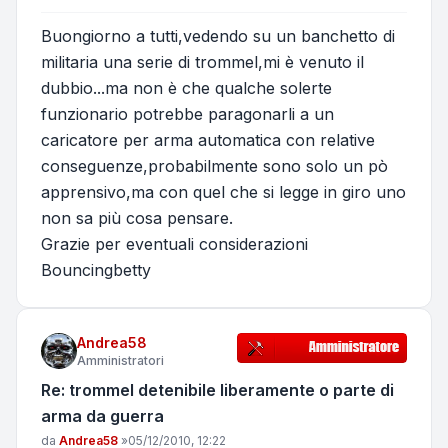
Buongiorno a tutti,vedendo su un banchetto di
militaria una serie di trommel,mi è venuto il
dubbio...ma non è che qualche solerte
funzionario potrebbe paragonarli a un
caricatore per arma automatica con relative
conseguenze,probabilmente sono solo un pò
apprensivo,ma con quel che si legge in giro uno
non sa più cosa pensare.
Grazie per eventuali considerazioni
Bouncingbetty
Andrea58
Amministratori
Re: trommel detenibile liberamente o parte di
arma da guerra
Messaggio
da
Andrea58
»
05/12/2010, 12:22