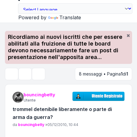
Powered by
Translate
Ricordiamo ai nuovi iscritti che per essere
abilitati alla fruizione di tutte le board
devono necessariamente fare un post di
presentazione nell'apposita area...
8 messaggi • Pagina
1
di
1
Strumenti argomento
Cerca
bouncingbetty
Utente
trommel detenibile liberamente o parte di
arma da guerra?
Messaggio
da
bouncingbetty
»
05/12/2010, 10:44