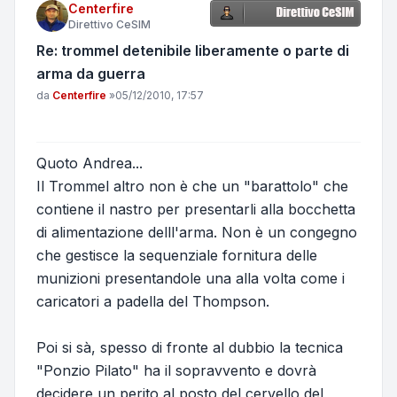
Centerfire
Direttivo CeSIM
Re: trommel detenibile liberamente o parte di
arma da guerra
Messaggio
da
Centerfire
»
05/12/2010, 17:57
Quoto Andrea...
Il Trommel altro non è che un "barattolo" che
contiene il nastro per presentarli alla bocchetta
di alimentazione delll'arma. Non è un congegno
che gestisce la sequenziale fornitura delle
munizioni presentandole una alla volta come i
caricatori a padella del Thompson.
Poi si sà, spesso di fronte al dubbio la tecnica
"Ponzio Pilato" ha il sopravvento e dovrà
decidere un perito al posto del cervello del