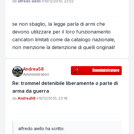
Messaggio
da
alfredo aiello
»
19/12/2010, 22:02
se non sbaglio, la legge parla di armi che
devono utilizzare per il loro funzionamento
caricatori limitati come da catalogo nazionale,
non menzione la detenzione di quelli originali!
Andrea58
Amministratori
Re: trommel detenibile liberamente o parte di
arma da guerra
Messaggio
da
Andrea58
»
19/12/2010, 23:16
alfredo aiello ha scritto: