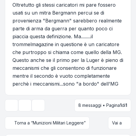
Oltretutto gli stessi caricatori mi pare fossero
usati su un mitra Bergmann percui se di
provenienza "Bergmann" sarebbero realmente
parte di arma da guerra per quanto poco ci
piaccia questa definizione. Ma........il
trommelmagazine in questione è un caricatore
che purtroppo si chiama come quello della MG.
Questo anche se il primo per la Luger è pieno di
meccanismi che gli consentono di funzionare
mentre il secondo è vuoto completamente
perchè i meccanismi...sono "a bordo" dell'MG
8 messaggi • Pagina
1
di
1
Strumenti argomento
Opzioni di visualizzazione e ordinamento
Torna a “Munizioni Militari Leggere”
Vai a