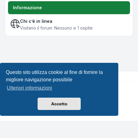
Informazione
Chi c’è in linea
Visitano il forum: Nessuno e 1 ospite
Questo sito utilizza cookie al fine di fornire la
migliore navigazione possibile
Ulteriori informazioni
Creato da
phpBB
® Forum Software © phpBB Limited •
Design by
Leenoz.com
Traduzione Italiana
phpBB-Italia.it
Accetto
Privacy
|
Condizioni
|
Tutti gli orari sono
UTC+02:00