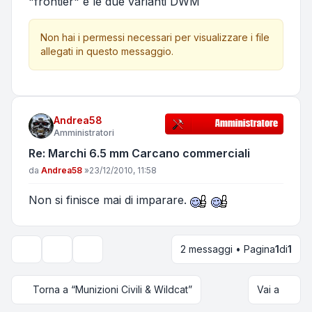
"frontier" e le due varianti DWM
Non hai i permessi necessari per visualizzare i file
allegati in questo messaggio.
Andrea58
Amministratori
Re: Marchi 6.5 mm Carcano commerciali
Messaggio
da
Andrea58
»
23/12/2010, 11:58
Non si finisce mai di imparare.
2 messaggi • Pagina
1
di
1
Strumenti argomento
Opzioni di visualizzazione e ordinamento
Torna a “Munizioni Civili & Wildcat”
Vai a