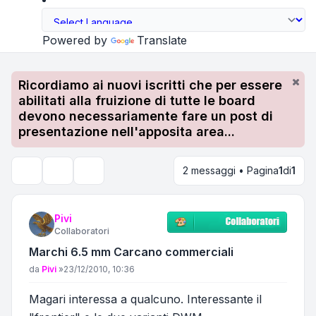
Powered by
Translate
Ricordiamo ai nuovi iscritti che per essere
abilitati alla fruizione di tutte le board
devono necessariamente fare un post di
presentazione nell'apposita area...
2 messaggi • Pagina
1
di
1
Strumenti argomento
Cerca
Pivi
Collaboratori
Marchi 6.5 mm Carcano commerciali
Messaggio
da
Pivi
»
23/12/2010, 10:36
Magari interessa a qualcuno. Interessante il