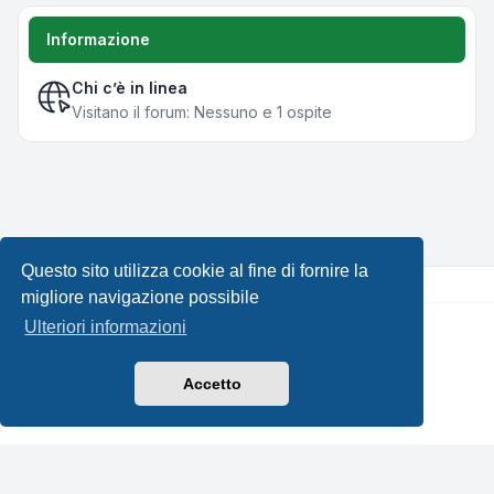
Informazione
Chi c’è in linea
Visitano il forum: Nessuno e 1 ospite
Questo sito utilizza cookie al fine di fornire la
migliore navigazione possibile
Ulteriori informazioni
Creato da
phpBB
® Forum Software © phpBB Limited •
Design by
Leenoz.com
Traduzione Italiana
phpBB-Italia.it
Accetto
Privacy
|
Condizioni
|
Tutti gli orari sono
UTC+02:00