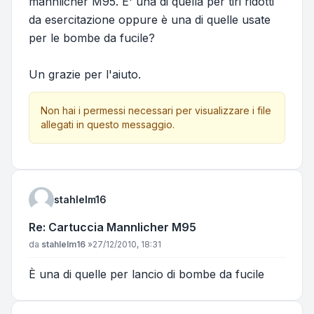
mannlicher M95. E' una di quella per tiri ridotti
da esercitazione oppure è una di quelle usate
per le bombe da fucile?
Un grazie per l'aiuto.
Non hai i permessi necessari per visualizzare i file
allegati in questo messaggio.
stahlelm16
Re: Cartuccia Mannlicher M95
Messaggio
da
stahlelm16
»
27/12/2010, 18:31
È una di quelle per lancio di bombe da fucile