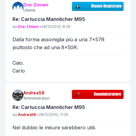
Drei Zinnen
Utente
Re: Cartuccia Mannlicher M95
Messaggio
da
Drei Zinnen
»
28/12/2010, 8:26
Dalla forma assomiglia più a una 7x57R
piuttosto che ad una 8x50R.
Ciao.
Carlo
Andrea58
Amministratori
Re: Cartuccia Mannlicher M95
Messaggio
da
Andrea58
»
28/12/2010, 11:05
Nel dubbio le misure sarebbero utili.