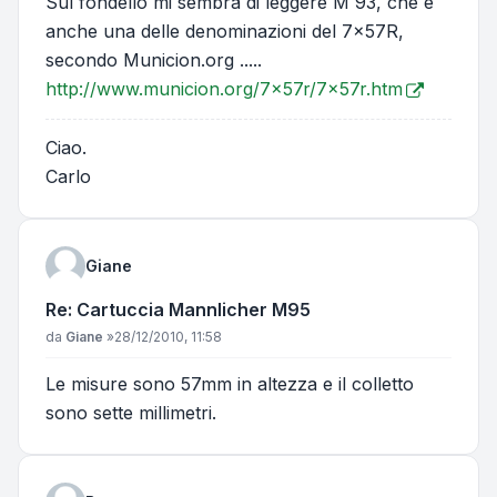
Sul fondello mi sembra di leggere M 93, che è
anche una delle denominazioni del 7x57R,
secondo Municion.org .....
http://www.municion.org/7x57r/7x57r.htm
Ciao.
Carlo
Giane
Re: Cartuccia Mannlicher M95
Messaggio
da
Giane
»
28/12/2010, 11:58
Le misure sono 57mm in altezza e il colletto
sono sette millimetri.