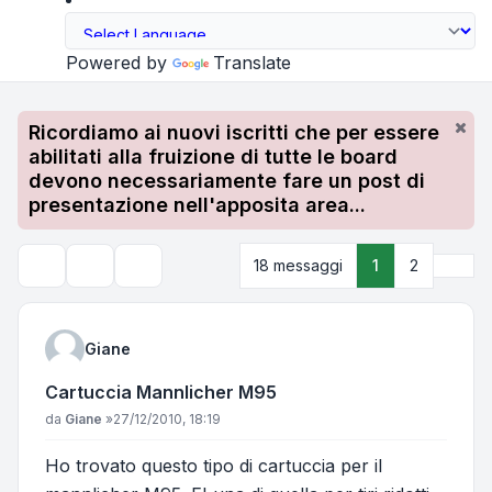
Powered by
Translate
Ricordiamo ai nuovi iscritti che per essere
abilitati alla fruizione di tutte le board
devono necessariamente fare un post di
presentazione nell'apposita area...
Pros
18 messaggi
1
2
Strumenti argomento
Cerca
Giane
Cartuccia Mannlicher M95
Messaggio
da
Giane
»
27/12/2010, 18:19
Ho trovato questo tipo di cartuccia per il