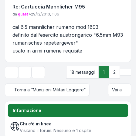
Re: Cartuccia Mannlicher M95
Messaggio
da
guast
»
29/12/2010, 1:06
cal 6.5 mannlicher rumeno mod 1893
definito dall'esercito austrongarico "6.5mm M93
rumanisches repetiergewer"
usato in armi rumene requisite
Pros
18 messaggi
1
2
Strumenti argomento
Opzioni di visualizzazione e ordinamento
Torna a “Munizioni Militari Leggere”
Vai a
Informazione
Chi c’è in linea
Visitano il forum: Nessuno e 1 ospite