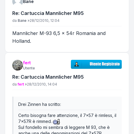
Bane
Re: Cartuccia Mannlicher M95
Messaggio
da
Bane
»
28/12/2010, 12:04
Mannlicher M-93 6,5 x 54r Romania and
Holland.
fert
Utente
Re: Cartuccia Mannlicher M95
Messaggio
da
fert
»
28/12/2010, 14:04
Drei Zinnen ha scritto:
Certo bisogna fare attenzione, il 7x57 è rimless, il
7x57R è rimmed.
Sul fondello mi sembra di leggere M 93, che è
anche una delle denominazioni del 7x57R,