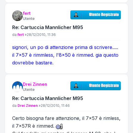
fert
Utente
Re: Cartuccia Mannlicher M95
Messaggio
da
fert
»
28/12/2010, 11:36
signori, un po di attenzione prima di scrivere.....
il 7x57 è rimmless, l'8x50 è rimmed. gia questo
dovrebbe bastare.
Drei Zinnen
Utente
Re: Cartuccia Mannlicher M95
Messaggio
da
Drei Zinnen
»
28/12/2010, 11:46
Certo bisogna fare attenzione, il 7x57 è rimless,
il 7x57R è rimmed.