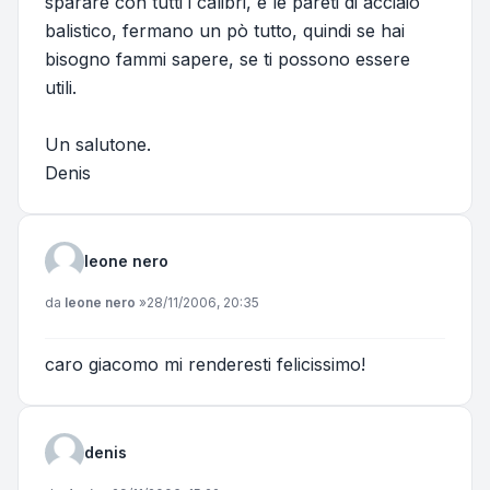
sparare con tutti i calibri, e le pareti di acciaio
balistico, fermano un pò tutto, quindi se hai
bisogno fammi sapere, se ti possono essere
utili.
Un salutone.
Denis
leone nero
Messaggio
da
leone nero
»
28/11/2006, 20:35
caro giacomo mi renderesti felicissimo!
denis