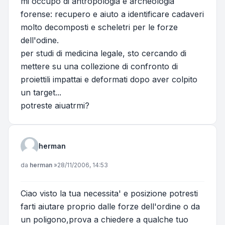
mi occupo di antropologia e archeologia
forense: recupero e aiuto a identificare cadaveri
molto decomposti e scheletri per le forze
dell'odine.
per studi di medicina legale, sto cercando di
mettere su una collezione di confronto di
proiettili impattai e deformati dopo aver colpito
un target...
potreste aiuatrmi?
herman
Messaggio
da
herman
»
28/11/2006, 14:53
Ciao visto la tua necessita' e posizione potresti
farti aiutare proprio dalle forze dell'ordine o da
un poligono,prova a chiedere a qualche tuo