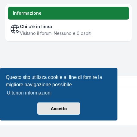
Informazione
Chi c’è in linea
Visitano il forum: Nessuno e 0 ospiti
Questo sito utilizza cookie al fine di fornire la
migliore navigazione possibile
Ulteriori informazioni
Creato da
phpBB
® Forum Software © phpBB Limited •
Design by
Leenoz.com
Traduzione Italiana
phpBB-Italia.it
Accetto
Privacy
|
Condizioni
|
Tutti gli orari sono
UTC+02:00