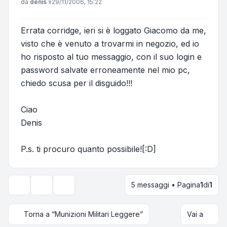
Messaggio
da
denis
»
29/11/2006, 15:22
Errata corridge, ieri si è loggato Giacomo da me,
visto che è venuto a trovarmi in negozio, ed io
ho risposto al tuo messaggio, con il suo login e
password salvate erroneamente nel mio pc,
chiedo scusa per il disguido!!!
Ciao
Denis
P.s. ti procuro quanto possibile![:D]
5 messaggi • Pagina
1
di
1
Strumenti argomento
Opzioni di visualizzazione e ordinamento
Torna a “Munizioni Militari Leggere”
Vai a