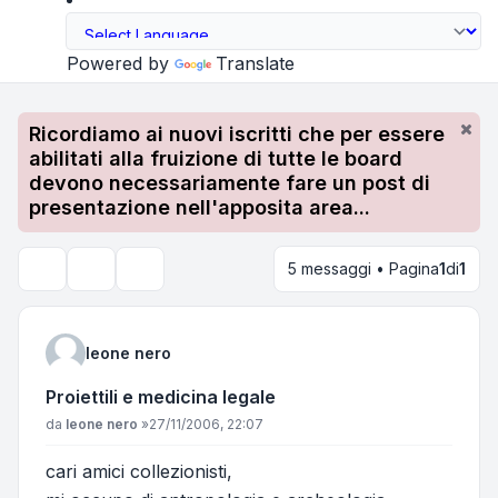
Powered by
Translate
Ricordiamo ai nuovi iscritti che per essere
abilitati alla fruizione di tutte le board
devono necessariamente fare un post di
presentazione nell'apposita area...
5 messaggi • Pagina
1
di
1
Strumenti argomento
Cerca
leone nero
Proiettili e medicina legale
Messaggio
da
leone nero
»
27/11/2006, 22:07
cari amici collezionisti,