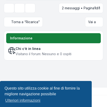
2 messaggi • Pagina
1
di
1
Strumenti argomento
Opzioni di visualizzazione e ordinamento
Torna a “Ricarica”
Vai a
Informazione
Chi c’è in linea
Visitano il forum: Nessuno e 0 ospiti
Questo sito utilizza cookie al fine di fornire la
migliore navigazione possibile
Ulteriori informazioni
Creato da
phpBB
® Forum Software © phpBB Limited •