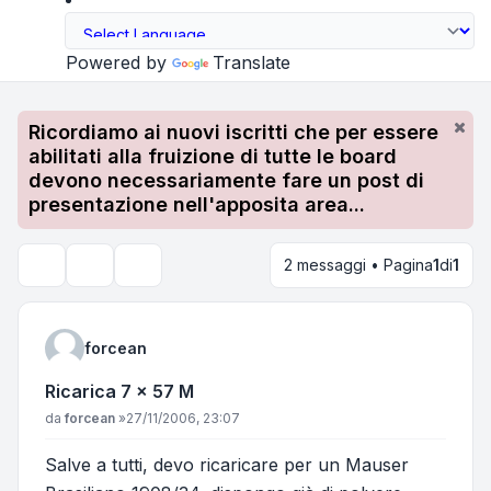
Powered by
Translate
Ricordiamo ai nuovi iscritti che per essere
abilitati alla fruizione di tutte le board
devono necessariamente fare un post di
presentazione nell'apposita area...
2 messaggi • Pagina
1
di
1
Strumenti argomento
Cerca
forcean
Ricarica 7 x 57 M
Messaggio
da
forcean
»
27/11/2006, 23:07
Salve a tutti, devo ricaricare per un Mauser