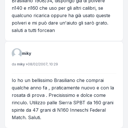
Brasiliano 1908/34, dispongo già di polvere
n140 e n160 che uso per gli altri calibri, se
qualcuno ricarica oppure ha già usato queste
polveri e mi può dare un'aiuto gli sarò grato.
saluti a tutti forcean
miky
Messaggio
da
miky
»
08/02/2007, 10:29
Io ho un bellissimo Brasiliano che comprai
qualche anno fa , praticamente nuovo e con la
rosata di prova . Precisissimo e dolce come
rinculo. Utilizzo palle Sierra SPBT da 160 grani
spinte da 47 grani di N160 Inneschi Federal
Match. Saluti.