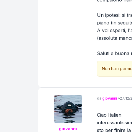
Un ipotesi: si tr
piano (in segui
A voi esperti, l
(assoluta manca
Saluti e buona r
Non hai i perme
Messaggio
da
giovanni
»
27/12/
Ciao Italien
interessantissim
giovanni
sto per finire l