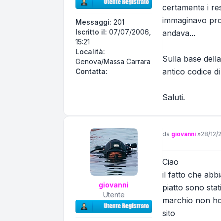
certamente i res
immaginavo prop
Messaggi:
201
Iscritto il:
07/07/2006,
andava...
15:21
Località:
Sulla base dell
Genova/Massa Carrara
antico codice di 
Contatta Italien
Contatta:
Saluti.
Messaggio
da
giovanni
»
28/12/
Ciao
il fatto che abb
giovanni
piatto sono stat
Utente
marchio non ho t
sito