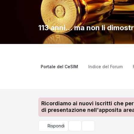
113 anni... ma non li dimostr
Portale del CeSIM
Indice del Forum
Ricordiamo ai nuovi iscritti che pe
di presentazione nell'apposita area
Rispondi
Strumenti argomento
Cerca