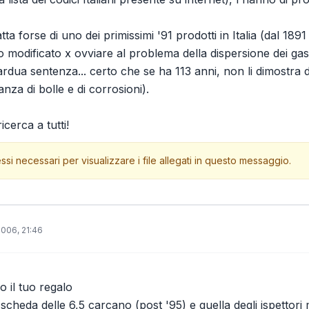
atta forse di uno dei primissimi '91 prodotti in Italia (dal 189
to modificato x ovviare al problema della dispersione dei ga
'ardua sentenza... certo che se ha 113 anni, non li dimostra 
nza di bolle e di corrosioni).
icerca a tutti!
ssi necessari per visualizzare i file allegati in questo messaggio.
2006, 21:46
o il tuo regalo
a scheda delle 6,5 carcano (post '95) e quella degli ispetto