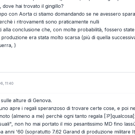
 dove hai trovato il gingillo?
mpo con Aorta ci stiamo domandando se ne avessero sparate
erchè i ritrovamenti sono praticamente nulli
i alla conclusione che, con molte probabilità, fossero stat
produzione era stata molto scarsa (più di quella successiva, 
uerra, )
6, 11:40
 sulle alture di Genova.
uno apre i regali speranzoso di trovare certe cose, e poi ne t
noto (almeno a me) perchè ogni tanto regala [:P]qualcosa[:P
isuali", non ho mai portato il mio pesantissimo MD fino lassù
oba anni '60 (sopratutto 7.62 Garand di produzione militare It