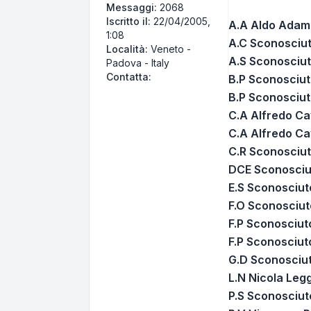
Messaggi:
2068
Iscritto il:
22/04/2005,
A.A Aldo Adamo
1:08
A.C Sconosciut
Località:
Veneto -
A.S Sconosciut
Padova - Italy
Contatta giovanni
Contatta:
B.P Sconosciut
B.P Sconosciut
C.A Alfredo Ca
C.A Alfredo Cav
C.R Sconosciut
DCE Sconosciut
E.S Sconosciut
F.O Sconosciut
F.P Sconosciut
F.P Sconosciut
G.D Sconosciut
L.N Nicola Leg
P.S Sconosciut