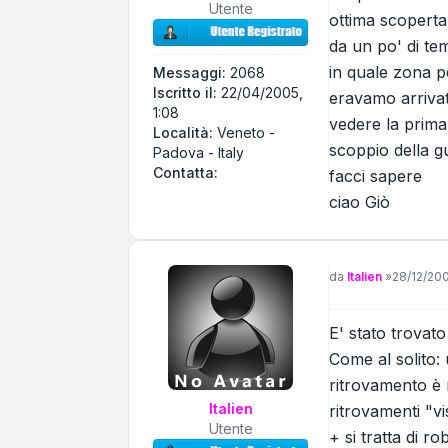
Utente
ottima scoperta,
da un po' di te
in quale zona p
Messaggi:
2068
Iscritto il:
22/04/2005,
eravamo arrivat
1:08
vedere la prima 
Località:
Veneto -
scoppio della g
Padova - Italy
Contatta giovanni
Contatta:
facci sapere
ciao Giò
Messaggio
da
Italien
»
28/12/200
E' stato trovato
Come al solito: 
ritrovamento è 
Italien
ritrovamenti "v
Utente
+ si tratta di r