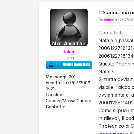
113 anni... ma n
Messaggio
da
Italien
»
27/12/200
Ciao a tutti!
Natale è passato
2006122718131
Italien
2006122718134
Utente
Questo "nonnino"
Natale...
Messaggi:
201
Si tratta ovvia
Iscritto il:
07/07/2006,
visibile il picco
15:21
ovviamente di u
Località:
Genova/Massa Carrara
2006122911492
Contatta Italien
Contatta:
Come si può int
in rilievo), il 
Pirotecnico di 
compaiono nella 