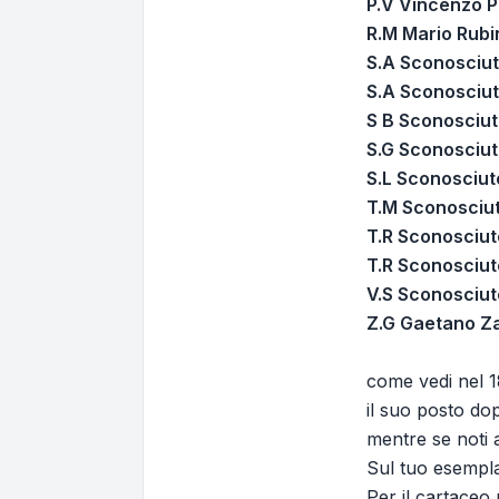
P.V Vincenzo P
R.M Mario Rubi
S.A Sconosciut
S.A Sconosciut
S B Sconosciut
S.G Sconosciut
S.L Sconosciut
T.M Sconosciut
T.R Sconosciut
T.R Sconosciuto
V.S Sconosciut
Z.G Gaetano Za
come vedi nel 1
il suo posto do
mentre se noti a
Sul tuo esempla
Per il cartaceo 