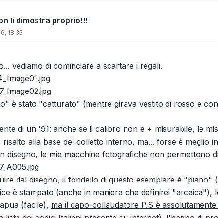
on li dimostra proprio!!!
6, 18:35
... vediamo di cominciare a scartare i regali.
4_Image01.jpg
7_Image02.jpg
 è stato "catturato" (mentre girava vestito di rosso e con l
mente di un '91: anche se il calibro non è + misurabile, le
lo risalto alla base del colletto interno, ma... forse è meglio 
n disegno, le mie macchine fotografiche non permettono di s
7_A005.jpg
uire dal disegno, il fondello di questo esemplare è "piano" 
codice è stampato (anche in maniera che definirei "arcaica"), 
Capua (facile),
ma il capo-collaudatore P.S è assolutamente
lista dei codici Italiani presente su internet), l'hanno di 