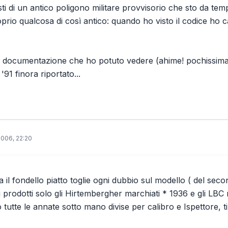
ti di un antico poligono militare provvisorio che sto da tem
rio qualcosa di così antico: quando ho visto il codice ho 
a documentazione che ho potuto vedere (ahime! pochissima) s
'91 finora riportato...
2006, 22:20
ia il fondello piatto toglie ogni dubbio sul modello ( del se
i prodotti solo gli Hirtembergher marchiati * 1936 e gli LBC 
utte le annate sotto mano divise per calibro e Ispettore, ti