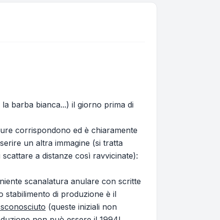
a barba bianca...) il giorno prima di
 misure corrispondono ed è chiaramente
inserire un altra immagine (si tratta
cattare a distanze così ravvicinate):
(niente scanalatura anulare con scritte
lo stabilimento di produzione è il
 sconosciuto
(queste iniziali non
produzione non può essere il 1994!