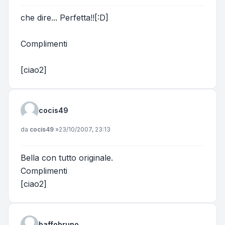
che dire... Perfetta!![:D]
Complimenti
[ciao2]
cocis49
Messaggio
da
cocis49
»
23/10/2007, 23:13
Bella con tutto originale.
Complimenti
[ciao2]
baffobruno