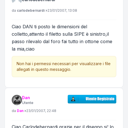
Messaggio
da
carlodebernardi
»
23/01/2007, 13:08
Ciao DAN ti posto le dimensioni del
colletto,attento il filetto sulla SIPE è sinistro,il
passo rilevalo dal foro fai tutto in ottone come
la mia,ciao
Non hai i permessi necessari per visualizzare i file
allegati in questo messaggio.
Dan
Utente
Messaggio
da
Dan
»
23/01/2007, 22:48
Ciao Carlodebernardi,grazie per il disegno,si',lo