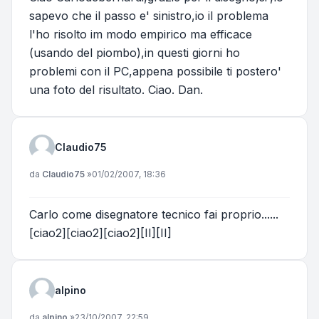
sapevo che il passo e' sinistro,io il problema
l'ho risolto im modo empirico ma efficace
(usando del piombo),in questi giorni ho
problemi con il PC,appena possibile ti postero'
una foto del risultato. Ciao. Dan.
Claudio75
Messaggio
da
Claudio75
»
01/02/2007, 18:36
Carlo come disegnatore tecnico fai proprio......
[ciao2][ciao2][ciao2][II][II]
alpino
Messaggio
da
alpino
»
23/10/2007, 22:59