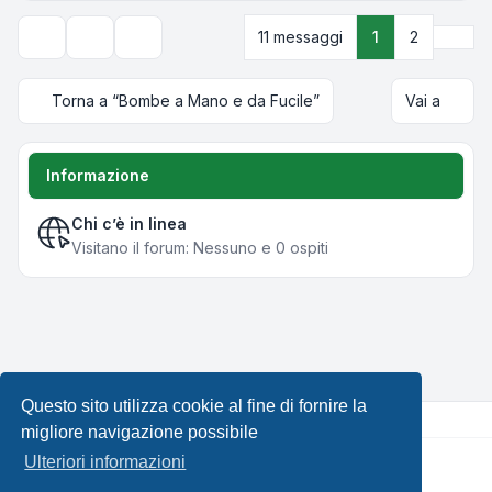
Pros
11 messaggi
1
2
Strumenti argomento
Opzioni di visualizzazione e ordinamento
Torna a “Bombe a Mano e da Fucile”
Vai a
Informazione
Chi c’è in linea
Visitano il forum: Nessuno e 0 ospiti
Questo sito utilizza cookie al fine di fornire la
migliore navigazione possibile
Ulteriori informazioni
Creato da
phpBB
® Forum Software © phpBB Limited •