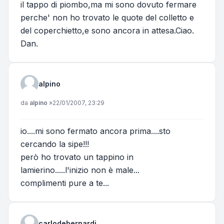
il tappo di piombo,ma mi sono dovuto fermare
perche' non ho trovato le quote del colletto e
del coperchietto,e sono ancora in attesa.Ciao.
Dan.
alpino
Messaggio
da
alpino
»
22/01/2007, 23:29
io....mi sono fermato ancora prima....sto
cercando la sipe!!!
però ho trovato un tappino in
lamierino.....l'inizio non è male...
complimenti pure a te...
carlodebernardi