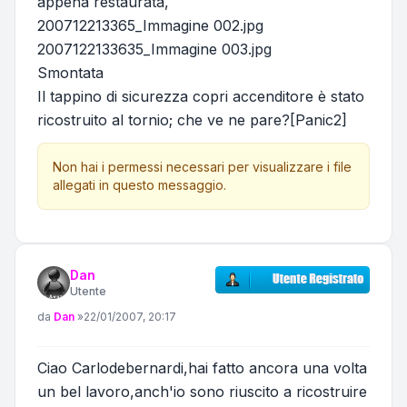
appena restaurata,
200712213365_Immagine 002.jpg
2007122133635_Immagine 003.jpg
Smontata
Il tappino di sicurezza copri accenditore è stato
ricostruito al tornio; che ve ne pare?[Panic2]
Non hai i permessi necessari per visualizzare i file
allegati in questo messaggio.
Dan
Utente
Messaggio
da
Dan
»
22/01/2007, 20:17
Ciao Carlodebernardi,hai fatto ancora una volta
un bel lavoro,anch'io sono riuscito a ricostruire