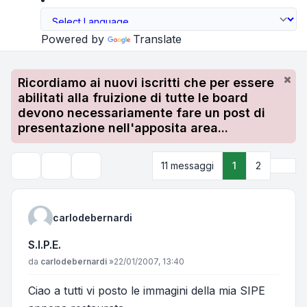
Powered by
Translate
Ricordiamo ai nuovi iscritti che per essere
abilitati alla fruizione di tutte le board
devono necessariamente fare un post di
presentazione nell'apposita area...
Pros
11 messaggi
1
2
Strumenti argomento
Cerca
carlodebernardi
S.I.P.E.
Messaggio
da
carlodebernardi
»
22/01/2007, 13:40
Ciao a tutti vi posto le immagini della mia SIPE