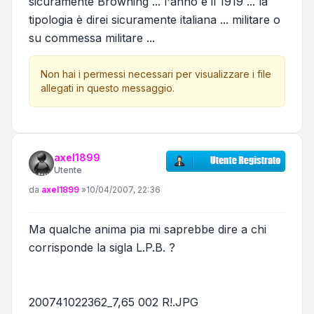
sicuramente Browning ... l'anno è il 1919 ... la
tipologia è direi sicuramente italiana ... militare o
su commessa militare ...
Non hai i permessi necessari per visualizzare i file
allegati in questo messaggio.
axel1899
Utente
Messaggio
da
axel1899
»
10/04/2007, 22:36
Ma qualche anima pia mi saprebbe dire a chi
corrisponde la sigla L.P.B. ?
200741022362_7,65 002 R!.JPG