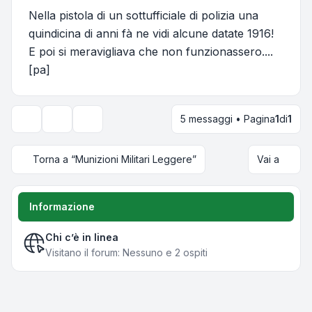
Nella pistola di un sottufficiale di polizia una
quindicina di anni fà ne vidi alcune datate 1916!
E poi si meravigliava che non funzionassero....
[pa]
5 messaggi • Pagina
1
di
1
Strumenti argomento
Opzioni di visualizzazione e ordinamento
Torna a “Munizioni Militari Leggere”
Vai a
Informazione
Chi c’è in linea
Visitano il forum: Nessuno e 2 ospiti