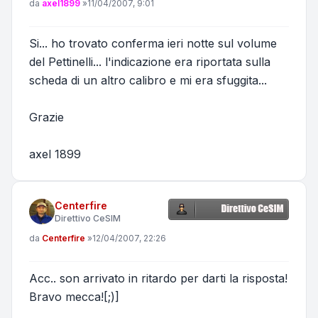
Messaggio
da
axel1899
»
11/04/2007, 9:01
Si... ho trovato conferma ieri notte sul volume
del Pettinelli... l'indicazione era riportata sulla
scheda di un altro calibro e mi era sfuggita...
Grazie
axel 1899
Centerfire
Direttivo CeSIM
Messaggio
da
Centerfire
»
12/04/2007, 22:26
Acc.. son arrivato in ritardo per darti la risposta!
Bravo mecca![;)]