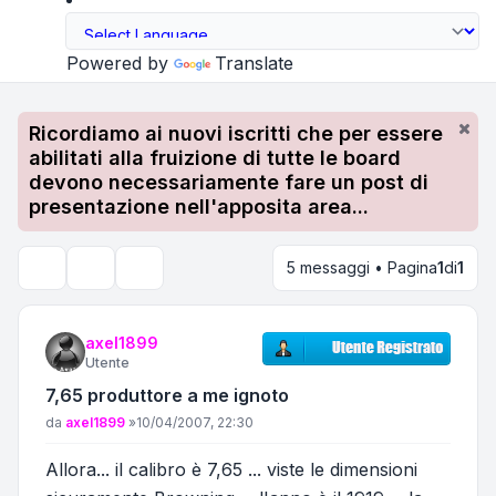
Powered by
Translate
Ricordiamo ai nuovi iscritti che per essere
abilitati alla fruizione di tutte le board
devono necessariamente fare un post di
presentazione nell'apposita area...
5 messaggi • Pagina
1
di
1
Strumenti argomento
Cerca
axel1899
Utente
7,65 produttore a me ignoto
Messaggio
da
axel1899
»
10/04/2007, 22:30
Allora... il calibro è 7,65 ... viste le dimensioni