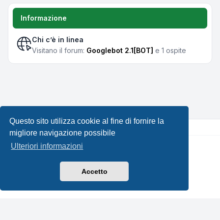
Informazione
Chi c’è in linea
Visitano il forum:
Googlebot 2.1[BOT]
e 1 ospite
Questo sito utilizza cookie al fine di fornire la
migliore navigazione possibile
Ulteriori informazioni
Creato da
phpBB
® Forum Software © phpBB Limited •
Design by
Leenoz.com
Traduzione Italiana
phpBB-Italia.it
Accetto
Privacy
|
Condizioni
|
Tutti gli orari sono
UTC+02:00