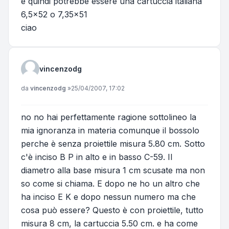
e quindi potrebbe essere una cartuccia italiana
6,5x52 o 7,35x51
ciao
vincenzodg
Messaggio
da
vincenzodg
»
25/04/2007, 17:02
no no hai perfettamente ragione sottolineo la
mia ignoranza in materia comunque il bossolo
perche è senza proiettile misura 5.80 cm. Sotto
c'è inciso B P in alto e in basso C-59. Il
diametro alla base misura 1 cm scusate ma non
so come si chiama. E dopo ne ho un altro che
ha inciso E K e dopo nessun numero ma che
cosa può essere? Questo è con proiettile, tutto
misura 8 cm, la cartuccia 5.50 cm. e ha come