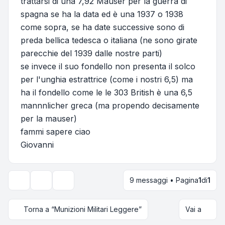
trattarsi di una 7,92 Mauser per la guerra di
spagna se ha la data ed è una 1937 o 1938
come sopra, se ha date successive sono di
preda bellica tedesca o italiana (ne sono girate
parecchie del 1939 dalle nostre parti)
se invece il suo fondello non presenta il solco
per l'unghia estrattrice (come i nostri 6,5) ma
ha il fondello come le le 303 British è una 6,5
mannnlicher greca (ma propendo decisamente
per la mauser)
fammi sapere ciao
Giovanni
9 messaggi • Pagina
1
di
1
Strumenti argomento
Opzioni di visualizzazione e ordinamento
Torna a “Munizioni Militari Leggere”
Vai a