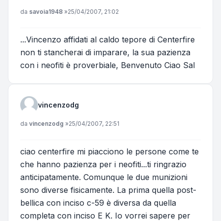
Messaggio
da
savoia1948
»
25/04/2007, 21:02
...Vincenzo affidati al caldo tepore di Centerfire
non ti stancherai di imparare, la sua pazienza
con i neofiti è proverbiale, Benvenuto Ciao Sal
vincenzodg
Messaggio
da
vincenzodg
»
25/04/2007, 22:51
ciao centerfire mi piacciono le persone come te
che hanno pazienza per i neofiti...ti ringrazio
anticipatamente. Comunque le due munizioni
sono diverse fisicamente. La prima quella post-
bellica con inciso c-59 è diversa da quella
completa con inciso E K. Io vorrei sapere per