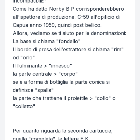
incompatibili!!!
Come ha detto Norby B P corrisponderebbero
all'ispettore di produzione, C-59 all'opificio di
Capua anno 1959, quindi post bellico.
Allora, vediamo se ti aiuto per le denominazioni:
La base si chiama "fondello"
Il bordo di presa dell'estrattore si chiama "rim"
od "orlo"
Il fulminante > "innesco"
la parte centrale > "corpo"
se è a forma di bottiglia la parte conica si
definisce "spalla"
la parte che trattiene il proiettile > "collo" o
"colletto"
Per quanto riguarda la seconda cartuccia,
quella "completa", le lettere E K