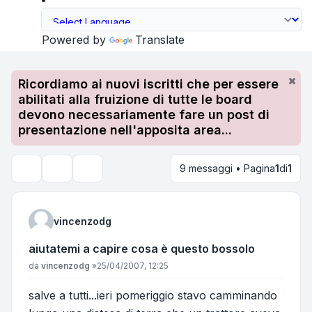
Powered by
Translate
Ricordiamo ai nuovi iscritti che per essere
abilitati alla fruizione di tutte le board
devono necessariamente fare un post di
presentazione nell'apposita area...
9 messaggi • Pagina
1
di
1
Strumenti argomento
Cerca
vincenzodg
aiutatemi a capire cosa è questo bossolo
Messaggio
da
vincenzodg
»
25/04/2007, 12:25
salve a tutti...ieri pomeriggio stavo camminando