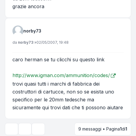
grazie ancora
norby73
Messaggio
da
norby73
»
02/05/2007, 19:48
caro herman se tu clicchi su questo link
http://www.igman.com/ammunition/codes/
trovi quasi tutti i marchi di fabbrica dei
costruttori di cartucce, non so se esista uno
specifico per le 20mm tedesche ma
sicuramente qui trovi dati che ti possono aiutare
9 messaggi • Pagina
1
di
1
Strumenti argomento
Opzioni di visualizzazione e ordinamento