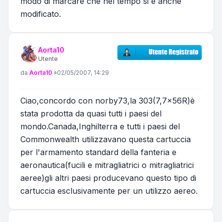
modo di marcare che nel tempo si è anche
modificato.
Aorta10
Utente
Messaggio
da
Aorta10
»
02/05/2007, 14:29
Ciao,concordo con norby73,la 303(7,7x56R)è
stata prodotta da quasi tutti i paesi del
mondo.Canada,Inghilterra e tutti i paesi del
Commonwealth utilizzavano questa cartuccia
per l'armamento standard della fanteria e
aeronautica(fucili e mitragliatrici o mitragliatrici
aeree)gli altri paesi producevano questo tipo di
cartuccia esclusivamente per un utilizzo aereo.