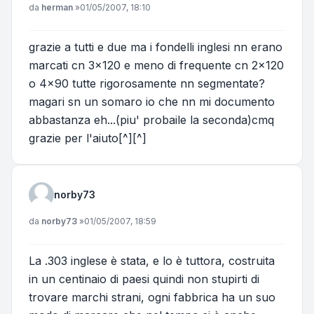
Messaggio
da
herman
»
01/05/2007, 18:10
grazie a tutti e due ma i fondelli inglesi nn erano
marcati cn 3x120 e meno di frequente cn 2x120
o 4x90 tutte rigorosamente nn segmentate?
magari sn un somaro io che nn mi documento
abbastanza eh...(piu' probaile la seconda)cmq
grazie per l'aiuto[^][^]
norby73
Messaggio
da
norby73
»
01/05/2007, 18:59
La .303 inglese è stata, e lo è tuttora, costruita
in un centinaio di paesi quindi non stupirti di
trovare marchi strani, ogni fabbrica ha un suo