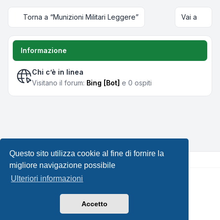
Torna a “Munizioni Militari Leggere”
Vai a
Informazione
Chi c’è in linea
Visitano il forum:
Bing [Bot]
e 0 ospiti
Questo sito utilizza cookie al fine di fornire la
migliore navigazione possibile
Ulteriori informazioni
Creato da
phpBB
® Forum Software © phpBB Limited •
Design by
Leenoz.com
Traduzione Italiana
phpBB-Italia.it
Accetto
Privacy
|
Condizioni
|
Tutti gli orari sono
UTC+02:00