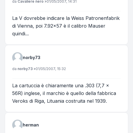
Messaggio
da
Cavaliere nero
»
01/05/2007, 14:31
La V dovrebbe indicare la Weiss Patronenfabrik
di Vienna, poi 7.92x57 è il calibro Mauser
quindi...
norby73
Messaggio
da
norby73
»
01/05/2007, 15:32
La cartuccia è chiaramente una .303 (7,7 x
56R) inglese, il marchio è quello della fabbrica
Veroks di Riga, Lituania costruita nel 1939.
herman