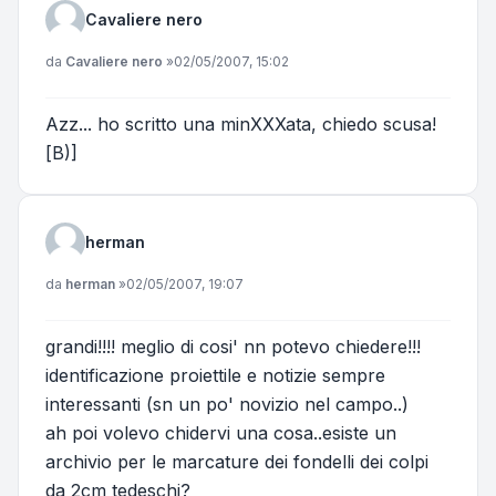
Cavaliere nero
Messaggio
da
Cavaliere nero
»
02/05/2007, 15:02
Azz... ho scritto una minXXXata, chiedo scusa!
[B)]
herman
Messaggio
da
herman
»
02/05/2007, 19:07
grandi!!!! meglio di cosi' nn potevo chiedere!!!
identificazione proiettile e notizie sempre
interessanti (sn un po' novizio nel campo..)
ah poi volevo chidervi una cosa..esiste un
archivio per le marcature dei fondelli dei colpi
da 2cm tedeschi?