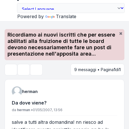
Powered by
Translate
Ricordiamo ai nuovi iscritti che per essere
abilitati alla fruizione di tutte le board
devono necessariamente fare un post di
presentazione nell'apposita area...
9 messaggi • Pagina
1
di
1
Strumenti argomento
Cerca
herman
Da dove viene?
Messaggio
da
herman
»
01/05/2007, 13:56
salve a tutti altra domandina! nn riesco ad