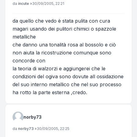
Messaggio
da
incute
»
30/09/2005, 22:21
da quello che vedo è stata pulita con cura
magari usando dei pulitori chimici o spazzole
metalliche
che danno una tonalità rosa al bossolo e ciò
non aiuta la ricostruzione comunque sono
concorde con
la teoria di walzorzi e aggiungerei che le
condizioni del ogiva sono dovute all ossidazione
del suo interno metallico che nel suo processo
ha rotto la parte esterna ,credo.
norby73
Messaggio
da
norby73
»
30/09/2005, 22:25