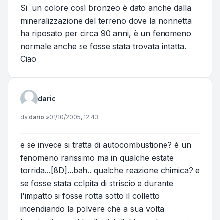
Si, un colore così bronzeo è dato anche dalla
mineralizzazione del terreno dove la nonnetta
ha riposato per circa 90 anni, è un fenomeno
normale anche se fosse stata trovata intatta.
Ciao
dario
Messaggio
da
dario
»
01/10/2005, 12:43
e se invece si tratta di autocombustione? è un
fenomeno rarissimo ma in qualche estate
torrida...[8D]...bah.. qualche reazione chimica? e
se fosse stata colpita di striscio e durante
l'impatto si fosse rotta sotto il colletto
incendiando la polvere che a sua volta