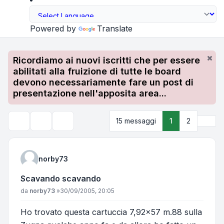
Powered by
Translate
Ricordiamo ai nuovi iscritti che per essere
abilitati alla fruizione di tutte le board
devono necessariamente fare un post di
presentazione nell'apposita area...
Pros
15 messaggi
1
2
Strumenti argomento
Cerca
norby73
Scavando scavando
Messaggio
da
norby73
»
30/09/2005, 20:05
Ho trovato questa cartuccia 7,92x57 m.88 sulla