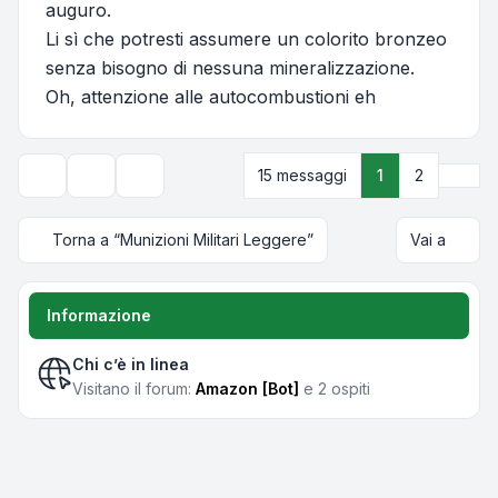
auguro.
Li sì che potresti assumere un colorito bronzeo
senza bisogno di nessuna mineralizzazione.
Oh, attenzione alle autocombustioni eh
Pros
15 messaggi
1
2
Strumenti argomento
Opzioni di visualizzazione e ordinamento
Torna a “Munizioni Militari Leggere”
Vai a
Informazione
Chi c’è in linea
Visitano il forum:
Amazon [Bot]
e 2 ospiti