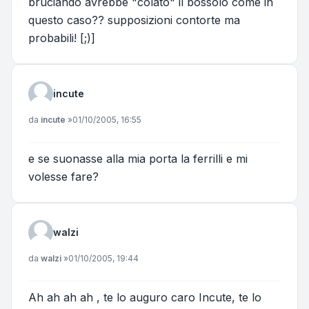
bruciando avrebbe "colato" il bossolo come in
questo caso?? supposizioni contorte ma
probabili! [;)]
incute
Messaggio
da
incute
»
01/10/2005, 16:55
e se suonasse alla mia porta la ferrilli e mi
volesse fare?
walzi
Messaggio
da
walzi
»
01/10/2005, 19:44
Ah ah ah ah , te lo auguro caro Incute, te lo