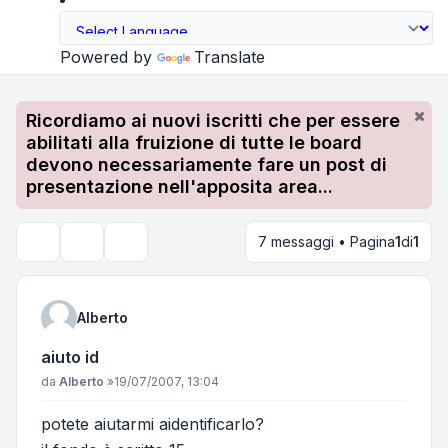
Powered by
Translate
Ricordiamo ai nuovi iscritti che per essere
abilitati alla fruizione di tutte le board
devono necessariamente fare un post di
presentazione nell'apposita area...
7 messaggi • Pagina
1
di
1
Strumenti argomento
Cerca
Alberto
aiuto id
Messaggio
da
Alberto
»
19/07/2007, 13:04
potete aiutarmi aidentificarlo?