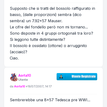
Supposto che si tratti del bossolo raffigurato in
basso, (dalle proporzioni) sembra (dico
sembra) un 7.92x57 Mauser.
Le cifre del fondello però non mi tornano...
Sono disposte in 4 gruppi ortogonali tra loro?
Si leggono tutte distintamente?
Il bossolo è ossidato (ottone) o arrugginito
(acciaio)?
Ciao.
Aorta10
Utente
Messaggio
da
Aorta10
»
19/07/2007, 14:17
Sembrerebbe una 8x57 Tedesca pre WWI...