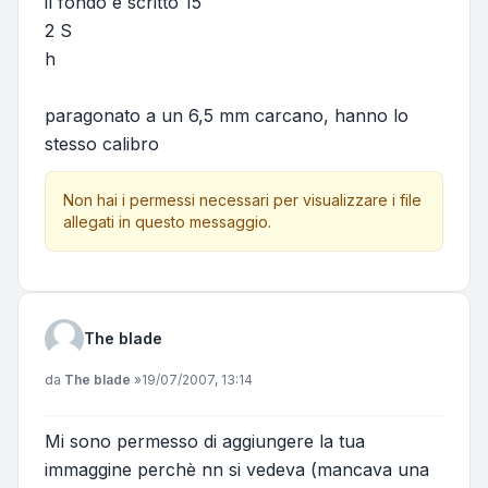
il fondo è scritto 15
2 S
h
paragonato a un 6,5 mm carcano, hanno lo
stesso calibro
Non hai i permessi necessari per visualizzare i file
allegati in questo messaggio.
The blade
Messaggio
da
The blade
»
19/07/2007, 13:14
Mi sono permesso di aggiungere la tua
immaggine perchè nn si vedeva (mancava una