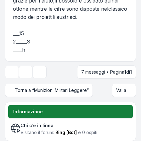
grazie per l'aiuto,il bossolo è ossidato quindi
ottone,mentre le cifre sono disposte nelclassico
modo dei proiettili austriaci.
___15
2_____S
____h
7 messaggi • Pagina
1
di
1
Strumenti argomento
Opzioni di visualizzazione e ordinamento
Torna a “Munizioni Militari Leggere”
Vai a
Informazione
Chi c’è in linea
Visitano il forum:
Bing [Bot]
e 0 ospiti