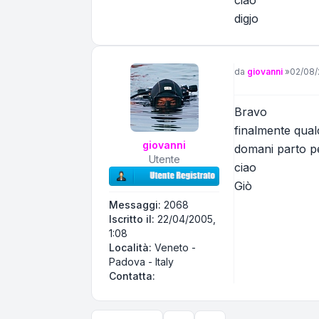
digjo
Messaggio
da
giovanni
»
02/08/
Bravo
finalmente qual
giovanni
domani parto per
Utente
ciao
Giò
Messaggi:
2068
Iscritto il:
22/04/2005,
1:08
Località:
Veneto -
Padova - Italy
Contatta giovanni
Contatta: