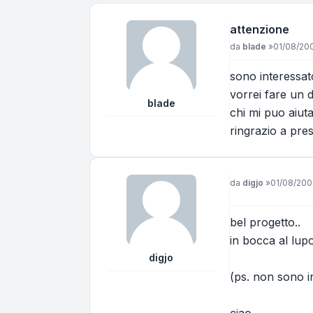
attenzione
Messaggio
da
blade
»
01/08/200
sono interessato
vorrei fare un d
blade
chi mi puo aiut
ringrazio a pre
Messaggio
da
digjo
»
01/08/2007
bel progetto..
in bocca al lupo
digjo
(ps. non sono in
ciao