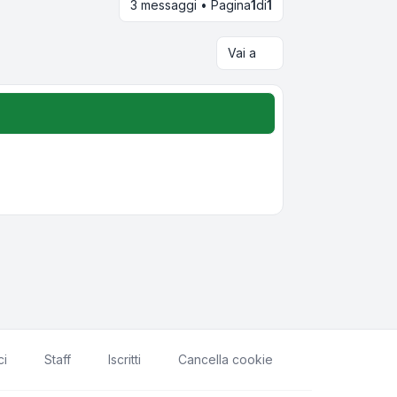
3 messaggi • Pagina
1
di
1
Vai a
ci
Staff
Iscritti
Cancella cookie