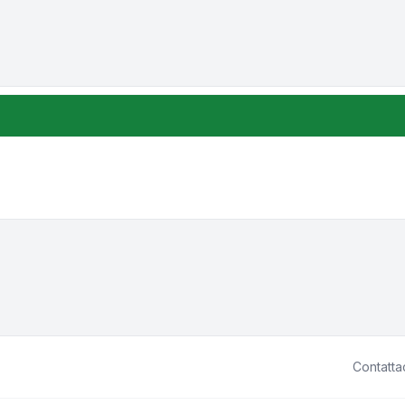
one e ordinamento
Contatta