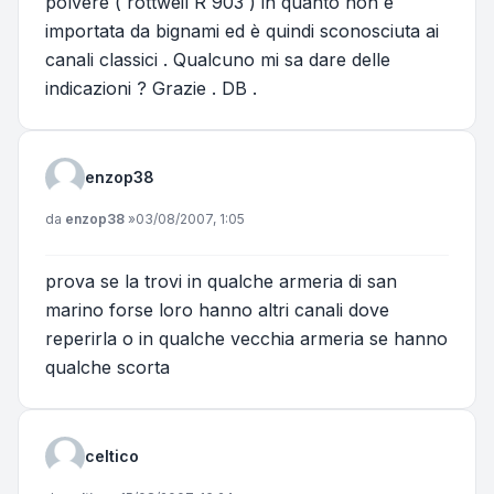
polvere ( rottweil R 903 ) in quanto non è
importata da bignami ed è quindi sconosciuta ai
canali classici . Qualcuno mi sa dare delle
indicazioni ? Grazie . DB .
enzop38
Messaggio
da
enzop38
»
03/08/2007, 1:05
prova se la trovi in qualche armeria di san
marino forse loro hanno altri canali dove
reperirla o in qualche vecchia armeria se hanno
qualche scorta
celtico