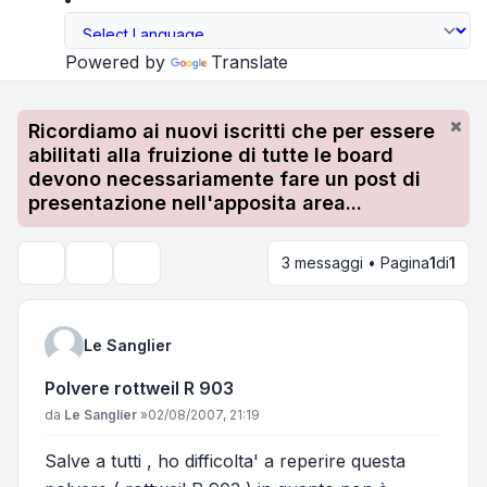
Powered by
Translate
Ricordiamo ai nuovi iscritti che per essere
abilitati alla fruizione di tutte le board
devono necessariamente fare un post di
presentazione nell'apposita area...
3 messaggi • Pagina
1
di
1
Strumenti argomento
Cerca
Le Sanglier
Polvere rottweil R 903
Messaggio
da
Le Sanglier
»
02/08/2007, 21:19
Salve a tutti , ho difficolta' a reperire questa