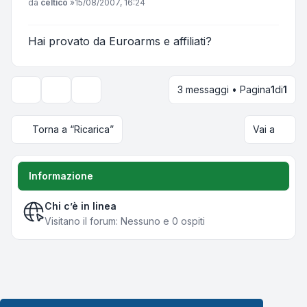
Messaggio
da
celtico
»
15/08/2007, 16:24
Hai provato da Euroarms e affiliati?
3 messaggi • Pagina
1
di
1
Strumenti argomento
Opzioni di visualizzazione e ordinamento
Torna a “Ricarica”
Vai a
Informazione
Chi c’è in linea
Visitano il forum: Nessuno e 0 ospiti