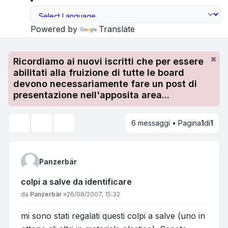
Powered by
Translate
Ricordiamo ai nuovi iscritti che per essere
abilitati alla fruizione di tutte le board
devono necessariamente fare un post di
presentazione nell'apposita area...
6 messaggi • Pagina
1
di
1
Strumenti argomento
Cerca
Panzerbär
colpi a salve da identificare
Messaggio
da
Panzerbär
»
26/08/2007, 15:32
mi sono stati regalati questi colpi a salve (uno in