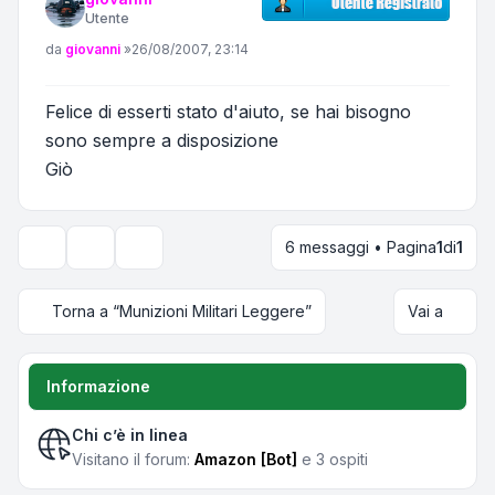
Utente
Messaggio
da
giovanni
»
26/08/2007, 23:14
Felice di esserti stato d'aiuto, se hai bisogno
sono sempre a disposizione
Giò
6 messaggi • Pagina
1
di
1
Strumenti argomento
Opzioni di visualizzazione e ordinamento
Torna a “Munizioni Militari Leggere”
Vai a
Informazione
Chi c’è in linea
Visitano il forum:
Amazon [Bot]
e 3 ospiti