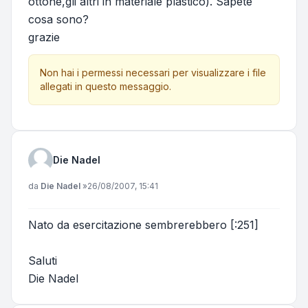
ottone,gli altri in materiale plastico). Sapete
cosa sono?
grazie
Non hai i permessi necessari per visualizzare i file
allegati in questo messaggio.
Die Nadel
Messaggio
da
Die Nadel
»
26/08/2007, 15:41
Nato da esercitazione sembrerebbero [:251]
Saluti
Die Nadel