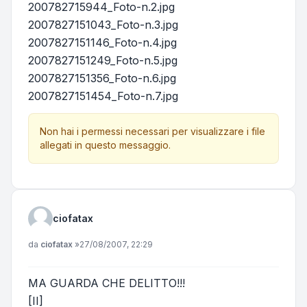
200782715944_Foto-n.2.jpg
2007827151043_Foto-n.3.jpg
2007827151146_Foto-n.4.jpg
2007827151249_Foto-n.5.jpg
2007827151356_Foto-n.6.jpg
2007827151454_Foto-n.7.jpg
Non hai i permessi necessari per visualizzare i file
allegati in questo messaggio.
ciofatax
Messaggio
da
ciofatax
»
27/08/2007, 22:29
MA GUARDA CHE DELITTO!!!
[II]