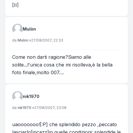
[II]
Mulòn
Messaggio
da
Mulòn
»
27/08/2007, 22:33
Come non darti ragione?Siamo alle
solite...l'unica cosa che mi risolleva,è la bella
foto finale,molto 007....
nik1970
Messaggio
da
nik1970
»
27/08/2007, 23:08
uaooooooo![:P] che splendido pezzo ,peccato
lasciarlo[incazz]in quelle condizioni: splendide le