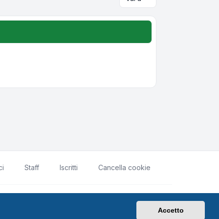
ci
Staff
Iscritti
Cancella cookie
rivacy
|
Condizioni
|
Tutti gli orari sono
UTC+02:00
Accetto