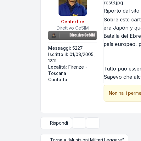
resG.jpg
Riporto dal sito
Sobre este car
Centerfire
era Japón y que
Direttivo CeSIM
Batalla del Eb
país europeo, p
Messaggi:
5227
Iscritto il:
01/08/2005,
12:11
Località:
Firenze -
Tutto può essere
Toscana
Sapevo che alcun
Contatta Centerfire
Contatta:
Non hai i perme
Rispondi
Strumenti argomento
Opzioni di visualizzazi
Torna a “Munizioni Militari Leggere”