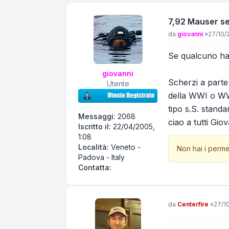
7,92 Mauser s
Messaggio
da
giovanni
»
27/10/
Se qualcuno ha 
giovanni
Scherzi a parte 
Utente
della WWI o WWI
tipo s.S. standa
Messaggi:
2068
ciao a tutti Gio
Iscritto il:
22/04/2005,
1:08
Località:
Veneto -
Non hai i perme
Padova - Italy
Contatta giovanni
Contatta:
Messaggio
da
Centerfire
»
27/1