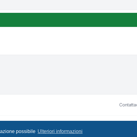
Contatta
ited • Design by
Leenoz.com
P
igazione possibile
Ulteriori informazioni