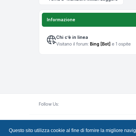
Informazione
Chi c’è in linea
Visitano il forum:
Bing [Bot]
e 1 ospite
Follow Us:
Creato da
phpBB
® Forum Software © phpBB Lim
Questo sito utilizza cookie al fine di fornire la migliore nav
Traduzione Italiana
phpBB-Italia.it