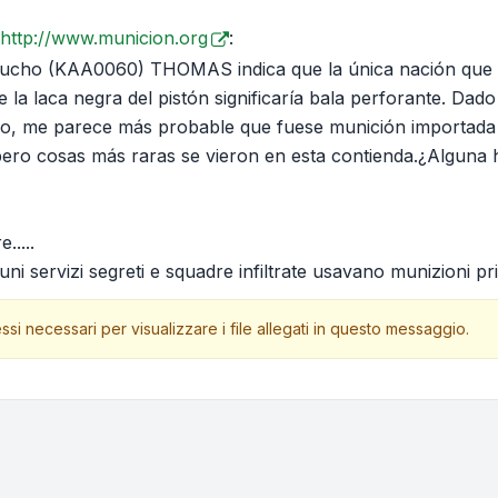
http://www.municion.org
:
tucho (KAA0060) THOMAS indica que la única nación que 
 la laca negra del pistón significaría bala perforante. Dado
reo, me parece más probable que fuese munición importada
ero cosas más raras se vieron en esta contienda.¿Alguna h
.....
i servizi segreti e squadre infiltrate usavano munizioni priv
ssi necessari per visualizzare i file allegati in questo messaggio.
one e ordinamento