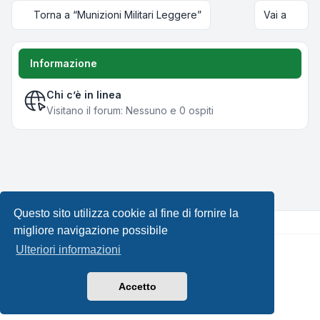
Torna a “Munizioni Militari Leggere”
Vai a
Informazione
Chi c’è in linea
Visitano il forum: Nessuno e 0 ospiti
Questo sito utilizza cookie al fine di fornire la
migliore navigazione possibile
Ulteriori informazioni
Creato da
phpBB
® Forum Software © phpBB Limited •
Design by
Leenoz.com
Traduzione Italiana
phpBB-Italia.it
Accetto
Privacy
|
Condizioni
|
Tutti gli orari sono
UTC+02:00