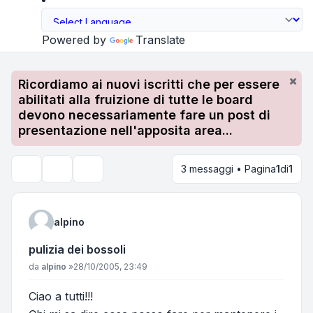
Powered by
Translate
Ricordiamo ai nuovi iscritti che per essere
abilitati alla fruizione di tutte le board
devono necessariamente fare un post di
presentazione nell'apposita area...
3 messaggi • Pagina
1
di
1
Strumenti argomento
Cerca
alpino
pulizia dei bossoli
Messaggio
da
alpino
»
28/10/2005, 23:49
Ciao a tutti!!!