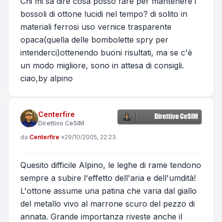
Chi mi sa dire cosa posso fare per mantenere i
bossoli di ottone lucidi nel tempo? di solito in
materiali ferrosi uso vernice trasparente
opaca(quella delle bombolette spry per
intenderci)ottenendo buoni risultati, ma se c'è
un modo migliore, sono in attesa di consigli.
ciao,by alpino
Centerfire
Direttivo CeSIM
Messaggio
da
Centerfire
»
29/10/2005, 22:23
Quesito difficile Alpino, le leghe di rame tendono
sempre a subire l'effetto dell'aria e dell'umdità!
L'ottone assume una patina che varia dal giallo
del metallo vivo al marrone scuro del pezzo di
annata. Grande importanza riveste anche il