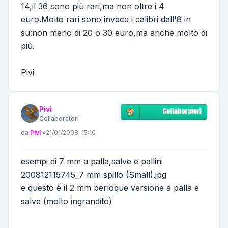
14,il 36 sono più rari,ma non oltre i 4
euro.Molto rari sono invece i calibri dall'8 in
su:non meno di 20 o 30 euro,ma anche molto di
più.
Pivi
Pivi
Collaboratori
Messaggio
da
Pivi
»
21/01/2008, 15:10
esempi di 7 mm a palla,salve e pallini
200812115745_7 mm spillo (Small).jpg
e questo è il 2 mm berloque versione a palla e
salve (molto ingrandito)