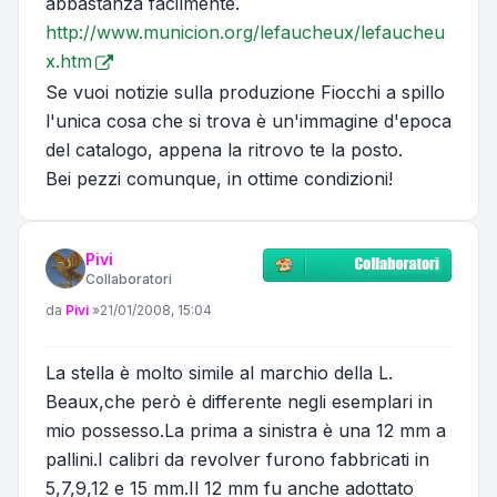
abbastanza facilmente.
http://www.municion.org/lefaucheux/lefaucheu
x.htm
Se vuoi notizie sulla produzione Fiocchi a spillo
l'unica cosa che si trova è un'immagine d'epoca
del catalogo, appena la ritrovo te la posto.
Bei pezzi comunque, in ottime condizioni!
Pivi
Collaboratori
Messaggio
da
Pivi
»
21/01/2008, 15:04
La stella è molto simile al marchio della L.
Beaux,che però è differente negli esemplari in
mio possesso.La prima a sinistra è una 12 mm a
pallini.I calibri da revolver furono fabbricati in
5,7,9,12 e 15 mm.Il 12 mm fu anche adottato