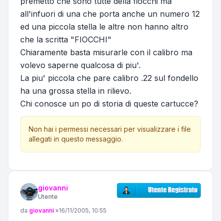
premetto che sono tutte della fiocchi ma
all'infuori di una che porta anche un numero 12
ed una piccola stella le altre non hanno altro
che la scritta "FIOCCHI"
Chiaramente basta misurarle con il calibro ma
volevo saperne qualcosa di piu'.
La piu' piccola che pare calibro .22 sul fondello
ha una grossa stella in rilievo.
Chi conosce un po di storia di queste cartucce?
Non hai i permessi necessari per visualizzare i file
allegati in questo messaggio.
giovanni
Utente
Messaggio
da
giovanni
»
16/11/2005, 10:55