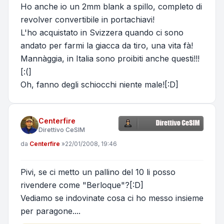
Ho anche io un 2mm blank a spillo, completo di
revolver convertibile in portachiavi!
L'ho acquistato in Svizzera quando ci sono
andato per farmi la giacca da tiro, una vita fà!
Mannàggia, in Italia sono proibiti anche questi!!!
[:(]
Oh, fanno degli schiocchi niente male![:D]
Centerfire
Direttivo CeSIM
Messaggio
da
Centerfire
»
22/01/2008, 19:46
Pivi, se ci metto un pallino del 10 li posso
rivendere come "Berloque"?[:D]
Vediamo se indovinate cosa ci ho messo insieme
per paragone....