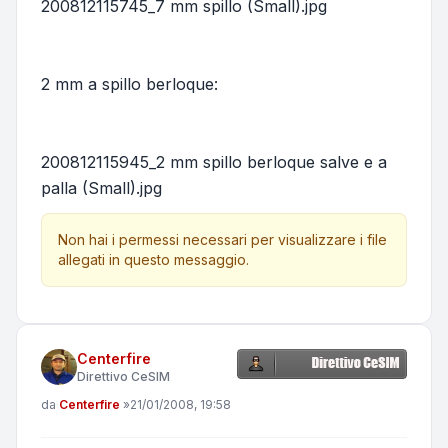
200812115745_7 mm spillo (Small).jpg
2 mm a spillo berloque:
200812115945_2 mm spillo berloque salve e a
palla (Small).jpg
Non hai i permessi necessari per visualizzare i file
allegati in questo messaggio.
Centerfire
Direttivo CeSIM
Messaggio
da
Centerfire
»
21/01/2008, 19:58