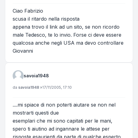
Ciao Fabrizio
scusa il ritardo nella risposta
appena trovo il link ad un sito, se non ricordo
male Tedesco, te lo invio. Forse ci deve essere
qualcosa anche negli USA ma devo controllare
Giovanni
savoia1948
Messaggio
da
savoia1948
»
17/11/2005, 17:10
....mi spiace di non poterti aiutare se non nel
mostrarti questi due
esemplari che mi sono capitati per le mani,
spero ti aiutino ad ingannare le attese per
risposte esaurienti da parte di qualche esperto.