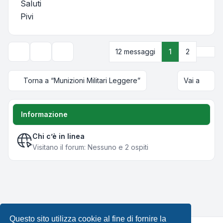
Saluti
Pivi
Pros
12 messaggi
1
2
Strumenti argomento
Opzioni di visualizzazione e ordinamento
Torna a “Munizioni Militari Leggere”
Vai a
Informazione
Chi c’è in linea
Visitano il forum: Nessuno e 2 ospiti
Questo sito utilizza cookie al fine di fornire la