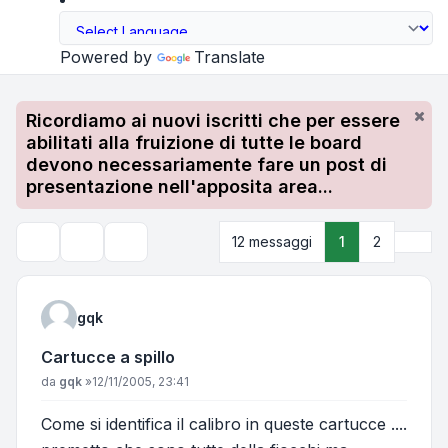
Powered by
Translate
Ricordiamo ai nuovi iscritti che per essere
abilitati alla fruizione di tutte le board
devono necessariamente fare un post di
presentazione nell'apposita area...
Pros
12 messaggi
1
2
Strumenti argomento
Cerca
gqk
Cartucce a spillo
Messaggio
da
gqk
»
12/11/2005, 23:41
Come si identifica il calibro in queste cartucce ....