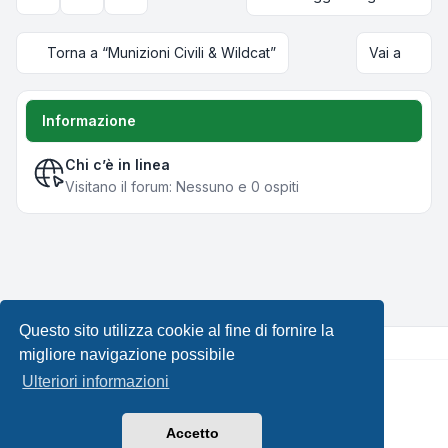
Strumenti argomento
Opzioni di visualizzazione e ordinamento
Torna a “Munizioni Civili & Wildcat”
Vai a
Informazione
Chi c’è in linea
Visitano il forum: Nessuno e 0 ospiti
Questo sito utilizza cookie al fine di fornire la
migliore navigazione possibile
Ulteriori informazioni
Creato da
phpBB
® Forum Software © phpBB Limited •
Design by
Leenoz.com
Traduzione Italiana
phpBB-Italia.it
Accetto