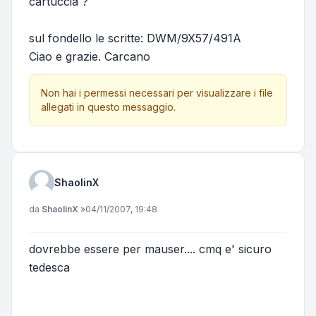
cartuccia ?
sul fondello le scritte: DWM/9X57/491A
Ciao e grazie. Carcano
Non hai i permessi necessari per visualizzare i file
allegati in questo messaggio.
ShaolinX
Messaggio
da
ShaolinX
»
04/11/2007, 19:48
dovrebbe essere per mauser.... cmq e' sicuro
tedesca