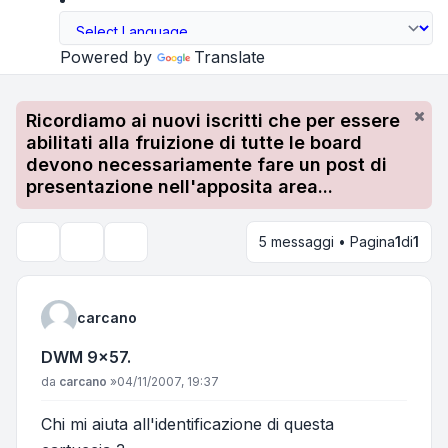
Powered by
Translate
Ricordiamo ai nuovi iscritti che per essere
abilitati alla fruizione di tutte le board
devono necessariamente fare un post di
presentazione nell'apposita area...
5 messaggi • Pagina
1
di
1
Strumenti argomento
Cerca
carcano
DWM 9x57.
Messaggio
da
carcano
»
04/11/2007, 19:37
Chi mi aiuta all'identificazione di questa