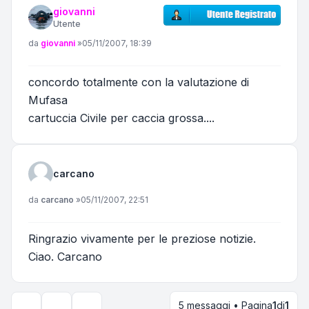
giovanni
Utente
Messaggio
da
giovanni
»
05/11/2007, 18:39
concordo totalmente con la valutazione di
Mufasa
cartuccia Civile per caccia grossa....
carcano
Messaggio
da
carcano
»
05/11/2007, 22:51
Ringrazio vivamente per le preziose notizie.
Ciao. Carcano
5 messaggi • Pagina
1
di
1