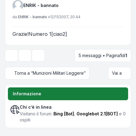
ENRIK - bannato
Messaggio
da
ENRIK - bannato
»
12/11/2007, 20:44
Grazie!Numero 1[ciao2]
5 messaggi • Pagina
1
di
1
Strumenti argomento
Opzioni di visualizzazione e ordinamento
Torna a “Munizioni Militari Leggere”
Vai a
Informazione
Chi c’è in linea
Visitano il forum:
Bing [Bot]
,
Googlebot 2.1[BOT]
e 0
ospiti