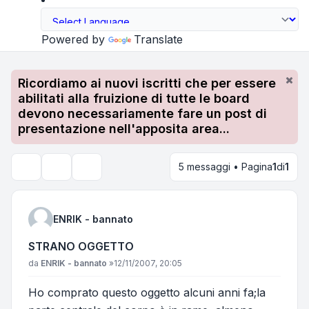
Powered by
Translate
Ricordiamo ai nuovi iscritti che per essere
abilitati alla fruizione di tutte le board
devono necessariamente fare un post di
presentazione nell'apposita area...
5 messaggi • Pagina
1
di
1
Strumenti argomento
Cerca
ENRIK - bannato
STRANO OGGETTO
Messaggio
da
ENRIK - bannato
»
12/11/2007, 20:05
Ho comprato questo oggetto alcuni anni fa;la