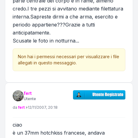
parte centrale del corpo è in rame, almeno
credo.I tre pezzi si avvitano mediante filettatura
interna.Sapreste dirmi a che arma, esercito e
periodo appartiene???Grazie a tutti
anticipatamente.
Scusate le foto in notturna...
Non hai i permessi necessari per visualizzare i file
allegati in questo messaggio.
fert
Utente
Messaggio
da
fert
»
12/11/2007, 20:18
ciao
è un 37mm hotchkiss francese, andava