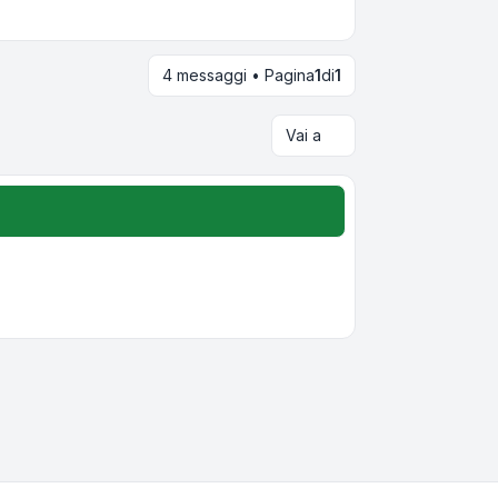
4 messaggi • Pagina
1
di
1
Vai a