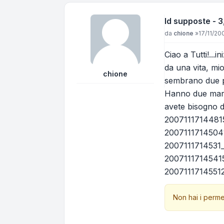
Id supposte - 
Messaggio
da
chione
»
17/11/20
Ciao a Tutti!...
da una vita, mi
chione
sembrano due pe
Hanno due march
avete bisogno d
2007111714481
2007111714504
2007111714531
20071117145415
2007111714551
Non hai i perme