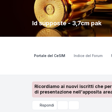
Id supposte - 3,7cm pak
Portale del CeSIM
Indice del Forum
Ricordiamo ai nuovi iscritti che pe
di presentazione nell'apposita area
Rispondi
Strumenti argomento
Cerca