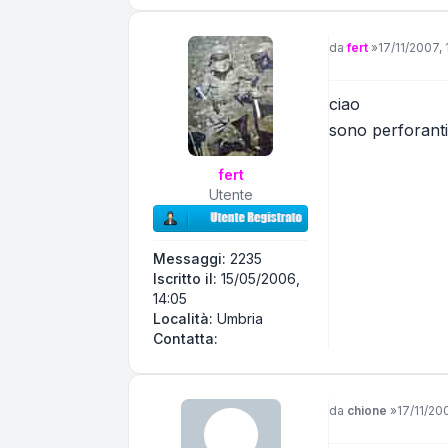
Messaggio
da
fert
»
17/11/2007, 
ciao
sono perforanti
fert
Utente
Messaggi:
2235
Iscritto il:
15/05/2006,
14:05
Località:
Umbria
Contatta fert
Contatta:
Messaggio
da
chione
»
17/11/20