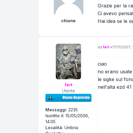
Grazie per la ra
Ci avevo pensato
chione
Hai idea se le 
Messaggio
da
fert
»
17/11/2007, 
ciao
no erano usate s
le sigke sul fon
fert
nell'alta ezd 41
Utente
Messaggi:
2235
Iscritto il:
15/05/2006,
14:05
Località:
Umbria