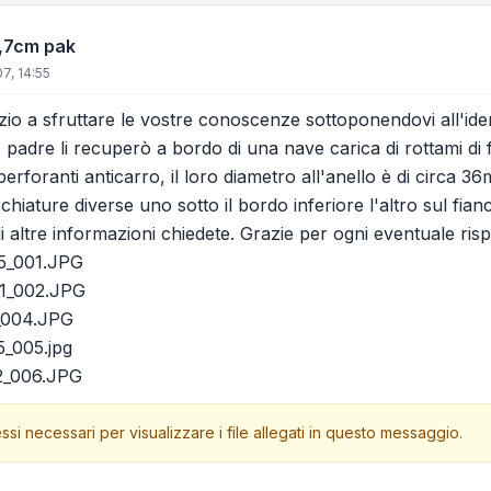
3,7cm pak
07, 14:55
inizio a sfruttare le vostre conoscenze sottoponendovi all'ide
o padre li recuperò a bordo di una nave carica di rottami d
rforanti anticarro, il loro diametro all'anello è di circa 
iature diverse uno sotto il bordo inferiore l'altro sul fian
i altre informazioni chiedete. Grazie per ogni eventuale risp
5_001.JPG
1_002.JPG
_004.JPG
_005.jpg
2_006.JPG
ssi necessari per visualizzare i file allegati in questo messaggio.