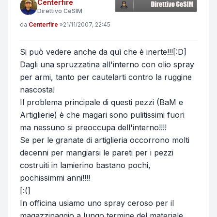
Centerfire
Direttivo CeSIM
Messaggio
da
Centerfire
»
21/11/2007, 22:45
Si può vedere anche da quì che è inerte!!![:D]
Dagli una spruzzatina all'interno con olio spray
per armi, tanto per cautelarti contro la ruggine
nascosta!
Il problema principale di questi pezzi (BaM e
Artiglierie) è che magari sono pulitissimi fuori
ma nessuno si preoccupa dell'interno!!!!
Se per le granate di artiglieria occorrono molti
decenni per mangiarsi le pareti per i pezzi
costruiti in lamierino bastano pochi,
pochissimmi anni!!!!
[:(]
In officina usiamo uno spray ceroso per il
magazzinaggio a lungo termine del materiale,