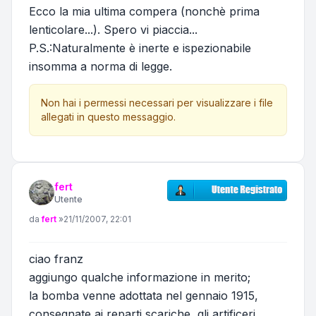
Ecco la mia ultima compera (nonchè prima
lenticolare...). Spero vi piaccia...
P.S.:Naturalmente è inerte e ispezionabile
insomma a norma di legge.
Non hai i permessi necessari per visualizzare i file
allegati in questo messaggio.
fert
Utente
Messaggio
da
fert
»
21/11/2007, 22:01
ciao franz
aggiungo qualche informazione in merito;
la bomba venne adottata nel gennaio 1915,
consegnate ai reparti scariche, gli artificeri