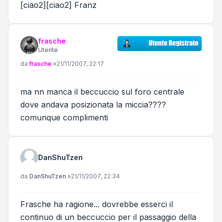
[ciao2][ciao2] Franz
frasche
Utente
Messaggio
da
frasche
»
21/11/2007, 22:17
ma nn manca il beccuccio sul foro centrale
dove andava posizionata la miccia????
comunque complimenti
DanShuTzen
Messaggio
da
DanShuTzen
»
21/11/2007, 22:34
Frasche ha ragione... dovrebbe esserci il
continuo di un beccuccio per il passaggio della