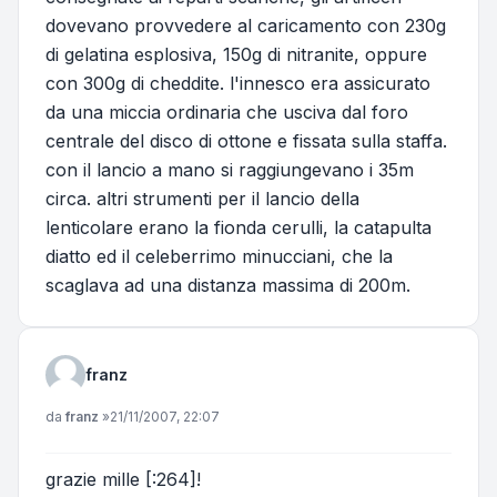
dovevano provvedere al caricamento con 230g
di gelatina esplosiva, 150g di nitranite, oppure
con 300g di cheddite. l'innesco era assicurato
da una miccia ordinaria che usciva dal foro
centrale del disco di ottone e fissata sulla staffa.
con il lancio a mano si raggiungevano i 35m
circa. altri strumenti per il lancio della
lenticolare erano la fionda cerulli, la catapulta
diatto ed il celeberrimo minucciani, che la
scaglava ad una distanza massima di 200m.
franz
Messaggio
da
franz
»
21/11/2007, 22:07
grazie mille [:264]!