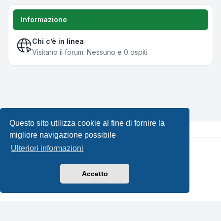
Informazione
Chi c’è in linea
Visitano il forum: Nessuno e 0 ospiti
Questo sito utilizza cookie al fine di fornire la
migliore navigazione possibile
Ulteriori informazioni
Creato da
phpBB
® Forum Software © phpBB Limited •
Design by
Leenoz.com
Traduzione Italiana
phpBB-Italia.it
Accetto
Privacy
|
Condizioni
|
Tutti gli orari sono
UTC+02:00