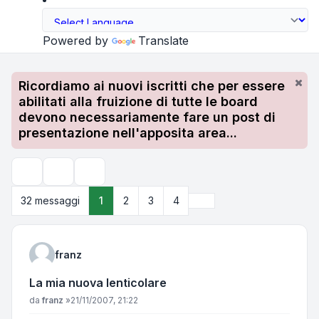
Powered by
Translate
Ricordiamo ai nuovi iscritti che per essere
abilitati alla fruizione di tutte le board
devono necessariamente fare un post di
presentazione nell'apposita area...
Strumenti argomento
Cerca
Prossimo
32 messaggi
1
2
3
4
franz
La mia nuova lenticolare
Messaggio
da
franz
»
21/11/2007, 21:22