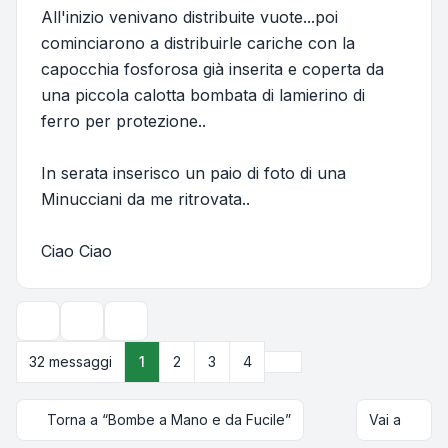
All'inizio venivano distribuite vuote...poi
cominciarono a distribuirle cariche con la
capocchia fosforosa già inserita e coperta da
una piccola calotta bombata di lamierino di
ferro per protezione..
In serata inserisco un paio di foto di una
Minucciani da me ritrovata..
Ciao Ciao
Strumenti argomento
Opzioni di visualizzazione e ordinamento
Prossimo
32 messaggi
1
2
3
4
Torna a “Bombe a Mano e da Fucile”
Vai a