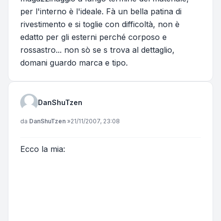
per l'interno è l'ideale. Fà un bella patina di
rivestimento e si toglie con difficoltà, non è
edatto per gli esterni perché corposo e
rossastro... non sò se s trova al dettaglio,
domani guardo marca e tipo.
DanShuTzen
Messaggio
da
DanShuTzen
»
21/11/2007, 23:08
Ecco la mia: