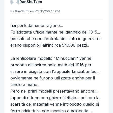
DanShuTzen
Messaggio
da
DanShuTzen
»
22/11/2007, 12:51
hai perfettamente ragione...
Fu adottata ufficialmente nel gennaio del 1915...
pensate che con l'entrata dell'italia in guerra ne
erano disponibili all'incirca 54.000 pezzi..
La lenticolare modello "Minucciani" venne
prodotta all'incirca nella metà del 1916 per
essere impiegata con l'apposito lanciabombe...
ovviamente ne furono utilizzate anche per il
lancio a mano..
Però nei primi modelli presentavano ancora il
tappo di ottone con ghiera filettata... poi con la
scarsità dei materiali venne introdotto quello di
ferro addirittura con incastro a baionetta...