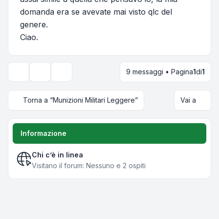
domanda era se avevate mai visto qlc del
genere.
Ciao.
9 messaggi • Pagina
1
di
1
Strumenti argomento
Opzioni di visualizzazione e ordinamento
Torna a “Munizioni Militari Leggere”
Vai a
Informazione
Chi c’è in linea
Visitano il forum: Nessuno e 2 ospiti