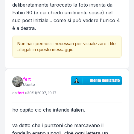
deliberatamente taroccato la foto inserita da
Fabio 90 (a cui chiedo umilmente scusa) nel
suo post iniziale... come si può vedere l'unico 4
è a destra.
Non hai i permessi necessari per visualizzare i file
allegati in questo messaggio.
fert
Utente
Messaggio
da
fert
»
30/11/2007, 19:17
ho capito cio che intende italien.
va detto che i punzoni che marcavano il
fondello erano singoli, cioè ogni lettera un