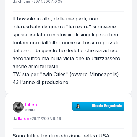
Messaggio
da
chione
»
29/11/2007, 0:05
Il bossolo in alto, dalle mie parti, non
interesdsate da guerra "terrestre" si rinviene
spesso isolato o in striscie di singoli pezzi ben
lontani uno dall'altro come se fossero piovuti
dal cielo, da questo ho dedotto che sia ad uso
aeronautico ma nulla vieta che lo utilizzassero
anche armi terrestri.
TW sta per "twin Cities" (ovvero Minneapolis)
43 l'anno di produzione
Italien
Utente
Messaggio
da
Italien
»
29/11/2007, 9:49
Sono tutti e tre di produzione bellica USA.