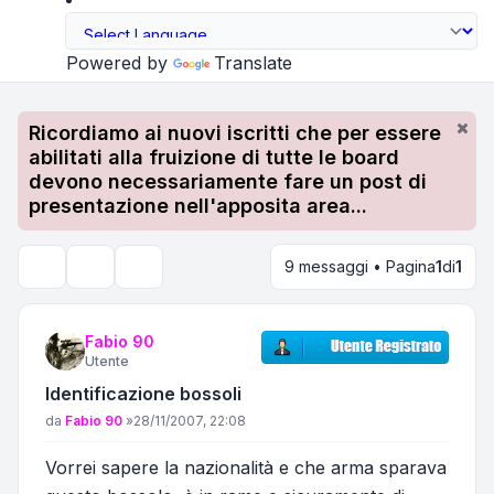
Powered by
Translate
Ricordiamo ai nuovi iscritti che per essere
abilitati alla fruizione di tutte le board
devono necessariamente fare un post di
presentazione nell'apposita area...
9 messaggi • Pagina
1
di
1
Strumenti argomento
Cerca
Fabio 90
Utente
Identificazione bossoli
Messaggio
da
Fabio 90
»
28/11/2007, 22:08
Vorrei sapere la nazionalità e che arma sparava