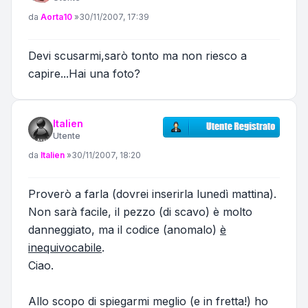
Messaggio
da
Aorta10
»
30/11/2007, 17:39
Devi scusarmi,sarò tonto ma non riesco a
capire...Hai una foto?
Italien
Utente
Messaggio
da
Italien
»
30/11/2007, 18:20
Proverò a farla (dovrei inserirla lunedì mattina).
Non sarà facile, il pezzo (di scavo) è molto
danneggiato, ma il codice (anomalo)
è
inequivocabile
.
Ciao.
Allo scopo di spiegarmi meglio (e in fretta!) ho