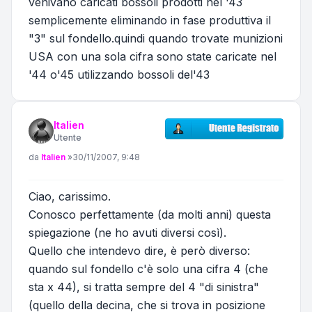
venivano caricati bossoli prodotti nel '43
semplicemente eliminando in fase produttiva il
"3" sul fondello.quindi quando trovate munizioni
USA con una sola cifra sono state caricate nel
'44 o'45 utilizzando bossoli del'43
Italien
Utente
Messaggio
da
Italien
»
30/11/2007, 9:48
Ciao, carissimo.
Conosco perfettamente (da molti anni) questa
spiegazione (ne ho avuti diversi così).
Quello che intendevo dire, è però diverso:
quando sul fondello c'è solo una cifra 4 (che
sta x 44), si tratta sempre del 4 "di sinistra"
(quello della decina, che si trova in posizione