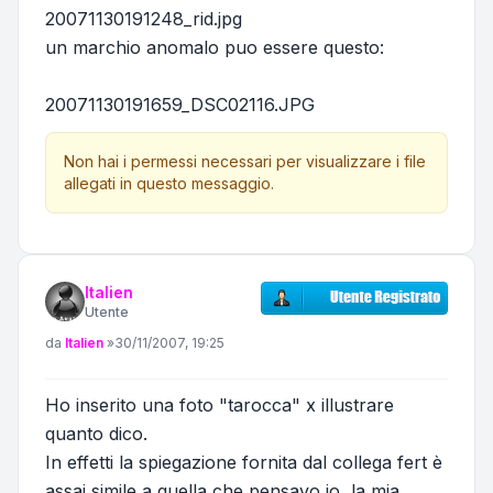
20071130191248_rid.jpg
un marchio anomalo puo essere questo:
20071130191659_DSC02116.JPG
Non hai i permessi necessari per visualizzare i file
allegati in questo messaggio.
Italien
Utente
Messaggio
da
Italien
»
30/11/2007, 19:25
Ho inserito una foto "tarocca" x illustrare
quanto dico.
In effetti la spiegazione fornita dal collega fert è
assai simile a quella che pensavo io, la mia