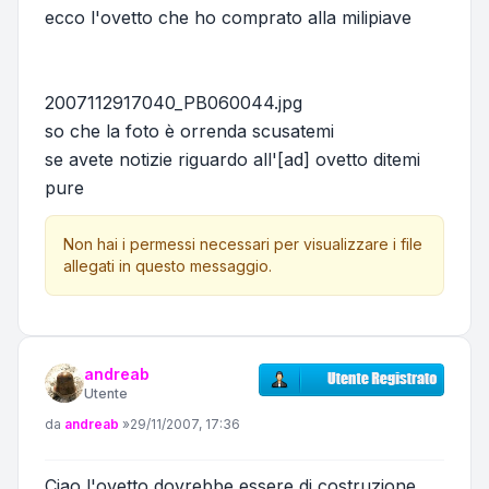
ecco l'ovetto che ho comprato alla milipiave
2007112917040_PB060044.jpg
so che la foto è orrenda scusatemi
se avete notizie riguardo all'[ad] ovetto ditemi
pure
Non hai i permessi necessari per visualizzare i file
allegati in questo messaggio.
andreab
Utente
Messaggio
da
andreab
»
29/11/2007, 17:36
Ciao l'ovetto dovrebbe essere di costruzione