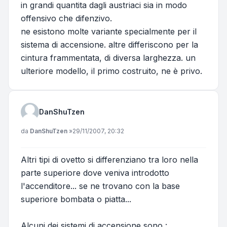
in grandi quantita dagli austriaci sia in modo
offensivo che difenzivo.
ne esistono molte variante specialmente per il
sistema di accensione. altre differiscono per la
cintura frammentata, di diversa larghezza. un
ulteriore modello, il primo costruito, ne è privo.
DanShuTzen
Messaggio
da
DanShuTzen
»
29/11/2007, 20:32
Altri tipi di ovetto si differenziano tra loro nella
parte superiore dove veniva introdotto
l'accenditore... se ne trovano con la base
superiore bombata o piatta...
Alcuni dei sistemi di accensione sono :