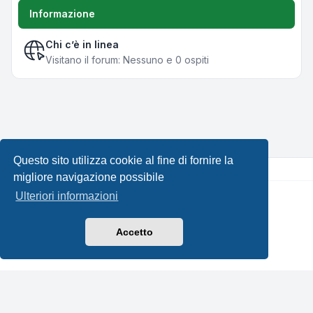
Informazione
Chi c’è in linea
Visitano il forum: Nessuno e 0 ospiti
Questo sito utilizza cookie al fine di fornire la
migliore navigazione possibile
Ulteriori informazioni
Creato da
phpBB
® Forum Software © phpBB Limited •
Design by
Leenoz.com
Traduzione Italiana
phpBB-Italia.it
Accetto
Privacy
|
Condizioni
|
Tutti gli orari sono
UTC+02:00