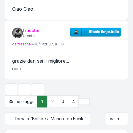
Ciao Ciao
frasche
Utente
Messaggio
da
frasche
»
30/11/2007, 16:36
grazie dan sei il migliore...
ciao
Strumenti argomento
Opzioni di visualizzazione e ordinamento
Prossimo
35 messaggi
1
2
3
4
Torna a “Bombe a Mano e da Fucile”
Vai a