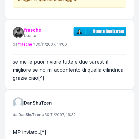
frasche
Utente
Messaggio
da
frasche
»
30/11/2007, 14:06
se me le puoi inviare tutte e due saresti il
migliore se no mi accontento di quella cilindrica
grazie ciao[^]
DanShuTzen
Messaggio
da
DanShuTzen
»
30/11/2007, 16:32
MP inviato..[^]