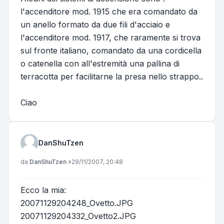
l'accenditore mod. 1915 che era comandato da
un anello formato da due fili d'acciaio e
l'accenditore mod. 1917, che raramente si trova
sul fronte italiano, comandato da una cordicella
o catenella con all'estremità una pallina di
terracotta per facilitarne la presa nello strappo..
Ciao
DanShuTzen
Messaggio
da
DanShuTzen
»
29/11/2007, 20:48
Ecco la mia:
20071129204248_Ovetto.JPG
20071129204332_Ovetto2.JPG