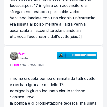
tedesca,post 17 in ghisa con accenditore a
sfregamento esistono parecchie varianti.
Venivano lanciate con una cinghia,un'estremità
era fissata al polso mentre all'altra veniva
agganciata all'accenditore,lanciandola si
otteneva l'accensione dell'ovetto[ciao2]
fert
Utente
Messaggio
da
fert
»
29/11/2007, 18:11
il nome di queta bomba chiamata da tutti ovetto
è eierhandgranate modello 17.
nomignolo giusto inquanto eier in tedesco
significa uovo.
la bomba è di proggettazione tedesca, ma usata