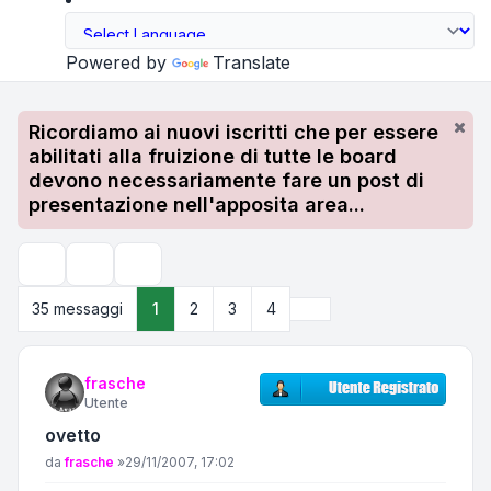
Powered by
Translate
Ricordiamo ai nuovi iscritti che per essere
abilitati alla fruizione di tutte le board
devono necessariamente fare un post di
presentazione nell'apposita area...
Strumenti argomento
Cerca
Prossimo
35 messaggi
1
2
3
4
frasche
Utente
ovetto
Messaggio
da
frasche
»
29/11/2007, 17:02