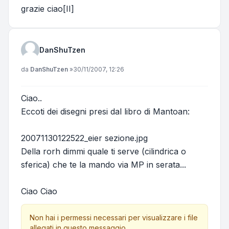
grazie ciao[II]
DanShuTzen
Messaggio
da
DanShuTzen
»
30/11/2007, 12:26
Ciao..
Eccoti dei disegni presi dal libro di Mantoan:
20071130122522_eier sezione.jpg
Della rorh dimmi quale ti serve (cilindrica o
sferica) che te la mando via MP in serata...
Ciao Ciao
Non hai i permessi necessari per visualizzare i file
allegati in questo messaggio.