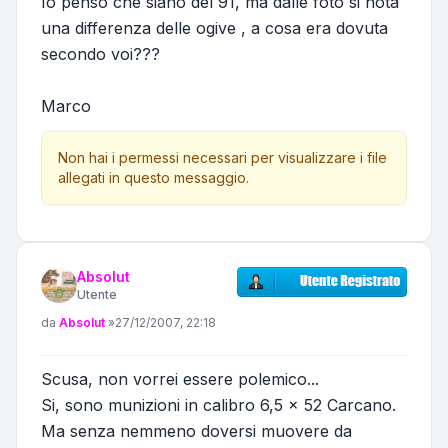
Io penso che siano del 91, ma dalle foto si nota
una differenza delle ogive , a cosa era dovuta
secondo voi???
Marco
Non hai i permessi necessari per visualizzare i file
allegati in questo messaggio.
Absolut
Utente
Messaggio
da
Absolut
»
27/12/2007, 22:18
Scusa, non vorrei essere polemico...
Si, sono munizioni in calibro 6,5 x 52 Carcano.
Ma senza nemmeno doversi muovere da