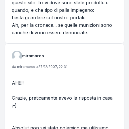
questo sito, trovi dove sono state prodotte e
quando, e che tipo di palla impiegano:
basta guardare sul nostro portale.
Ah, per la cronaca... se quelle munizioni sono
cariche devono essere denunciate.
miramarco
Messaggio
da
miramarco
»
27/12/2007, 22:31
AH!!!!
Grazie, praticamente avevo la risposta in casa
;-)
Absolut non sei stato polemico ma utilissimo ,