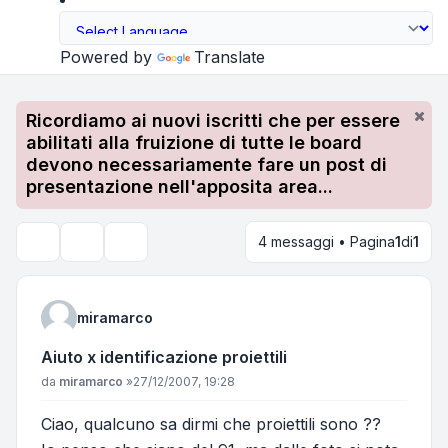
Powered by
Translate
Ricordiamo ai nuovi iscritti che per essere
abilitati alla fruizione di tutte le board
devono necessariamente fare un post di
presentazione nell'apposita area...
4 messaggi • Pagina
1
di
1
Strumenti argomento
Cerca
miramarco
Aiuto x identificazione proiettili
Messaggio
da
miramarco
»
27/12/2007, 19:28
Ciao, qualcuno sa dirmi che proiettili sono ??