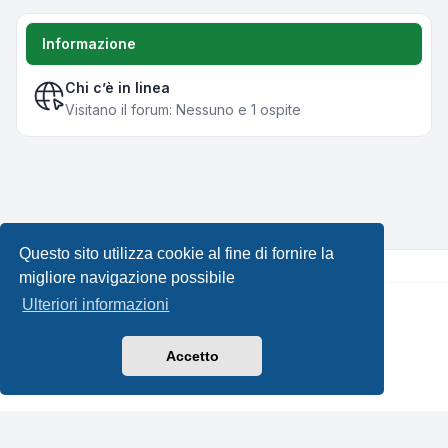
Informazione
Chi c’è in linea
Visitano il forum: Nessuno e 1 ospite
Questo sito utilizza cookie al fine di fornire la
migliore navigazione possibile
Ulteriori informazioni
Creato da
phpBB
® Forum Software © phpBB Limited •
Design by
Leenoz.com
Traduzione Italiana
phpBB-Italia.it
Accetto
Privacy
|
Condizioni
|
Tutti gli orari sono
UTC+02:00