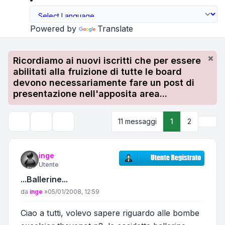
Powered by
Translate
Ricordiamo ai nuovi iscritti che per essere
abilitati alla fruizione di tutte le board
devono necessariamente fare un post di
presentazione nell'apposita area...
Pros
11 messaggi
1
2
Strumenti argomento
Cerca
inge
Utente
...Ballerine...
Messaggio
da
inge
»
05/01/2008, 12:59
Ciao a tutti, volevo sapere riguardo alle bombe