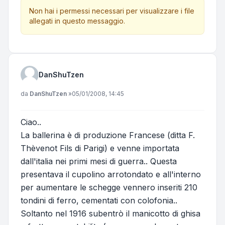
Non hai i permessi necessari per visualizzare i file
allegati in questo messaggio.
DanShuTzen
Messaggio
da
DanShuTzen
»
05/01/2008, 14:45
Ciao..
La ballerina è di produzione Francese (ditta F.
Thèvenot Fils di Parigi) e venne importata
dall'italia nei primi mesi di guerra.. Questa
presentava il cupolino arrotondato e all'interno
per aumentare le schegge vennero inseriti 210
tondini di ferro, cementati con colofonia..
Soltanto nel 1916 subentrò il manicotto di ghisa