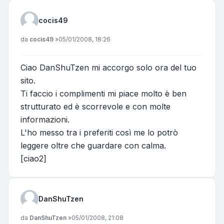
cocis49
Messaggio
da
cocis49
»
05/01/2008, 18:26
Ciao DanShuTzen mi accorgo solo ora del tuo
sito.
Ti faccio i complimenti mi piace molto è ben
strutturato ed è scorrevole e con molte
informazioni.
L'ho messo tra i preferiti così me lo potrò
leggere oltre che guardare con calma.
[ciao2]
DanShuTzen
Messaggio
da
DanShuTzen
»
05/01/2008, 21:08