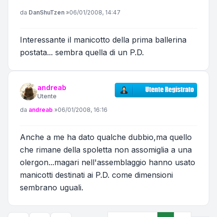
Messaggio
da
DanShuTzen
»
06/01/2008, 14:47
Interessante il manicotto della prima ballerina
postata... sembra quella di un P.D.
andreab
Utente
Messaggio
da
andreab
»
06/01/2008, 16:16
Anche a me ha dato qualche dubbio,ma quello
che rimane della spoletta non assomiglia a una
olergon...magari nell'assemblaggio hanno usato
manicotti destinati ai P.D. come dimensioni
sembrano uguali.