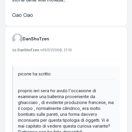
Ciao Ciao
DanShuTzen
Messaggio
da
DanShuTzen
»
05/01/2008, 21:10
picone ha scritto:
proprio ieri sera ho avuto l'occasione di
esaminare una ballerina proveniente da
ghiacciaio , di evidente produzione francese, ma
il corpo , normalmente cilindrico, era molto
bombato sulle pareti, una forma davvero
inconsueta per questa tipologia di oggetti. Vi è
mai capitato di vedere questa curiosa variante?
Purtroppo non ho foto disponibili