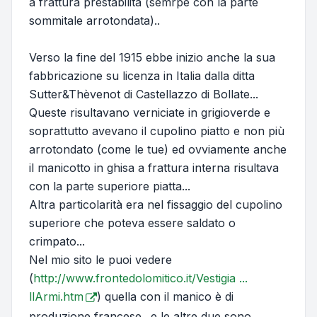
a frattura prestabilita (semrpe con la parte
sommitale arrotondata)..
Verso la fine del 1915 ebbe inizio anche la sua
fabbricazione su licenza in Italia dalla ditta
Sutter&Thèvenot di Castellazzo di Bollate...
Queste risultavano verniciate in grigioverde e
soprattutto avevano il cupolino piatto e non più
arrotondato (come le tue) ed ovviamente anche
il manicotto in ghisa a frattura interna risultava
con la parte superiore piatta...
Altra particolarità era nel fissaggio del cupolino
superiore che poteva essere saldato o
crimpato...
Nel mio sito le puoi vedere
(
http://www.frontedolomitico.it/Vestigia ...
llArmi.htm
) quella con il manico è di
produzione francese.. e le altre due sono