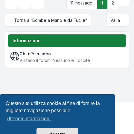
Pros
11 messaggi
1
2
Strumenti argomento
Opzioni di visualizzazione e ordinamento
Torna a “Bombe a Mano e da Fucile”
Vai a
Informazione
Chi c’è in linea
Visitano il forum: Nessuno e 1 ospite
Questo sito utilizza cookie al fine di fornire la
migliore navigazione possibile
Ulteriori informazioni
Creato da
phpBB
® Forum Software © phpBB Limited •
Design by
Leenoz.com