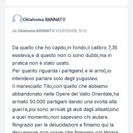
Oklahoma BANNATO
Messaggio
da
Oklahoma BANNATO
»
12/01/2008, 10:12
Da quello che ho capito,in fondo,il calibro 7,35
esisteva,e di questo non ci sono dubbi,ma in
pratica non è stato usato.
Per quanto riguarda i partigiani( e le armi),io
intendevo parlare solo degli yugoslavi.
Il maresciallo Tito,con quello che abbiamo
abbandonato nelle Opere del Vallo Orientale,ha
armato 50.000 partigiani dando una svolta alla
guerra,poi sono arrivati gli aiuti dagli alleati(sino
a quel momento,non sapevano chi aiutare.
Ringrazio per le delucidazioni e finiamo quì la
discussione,non vorrei che finissimo col litigare