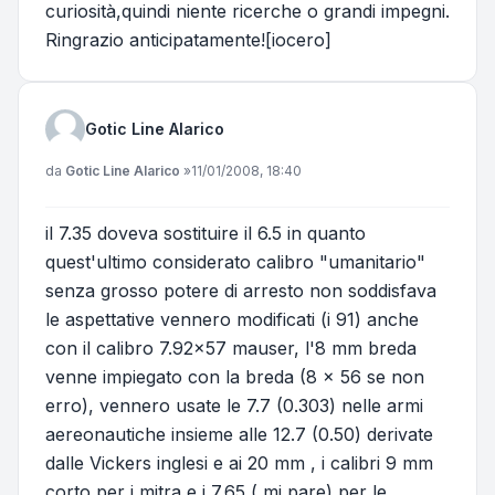
curiosità,quindi niente ricerche o grandi impegni.
Ringrazio anticipatamente![iocero]
Gotic Line Alarico
Messaggio
da
Gotic Line Alarico
»
11/01/2008, 18:40
il 7.35 doveva sostituire il 6.5 in quanto
quest'ultimo considerato calibro "umanitario"
senza grosso potere di arresto non soddisfava
le aspettative vennero modificati (i 91) anche
con il calibro 7.92x57 mauser, l'8 mm breda
venne impiegato con la breda (8 x 56 se non
erro), vennero usate le 7.7 (0.303) nelle armi
aereonautiche insieme alle 12.7 (0.50) derivate
dalle Vickers inglesi e ai 20 mm , i calibri 9 mm
corto per i mitra e i 7.65 ( mi pare) per le