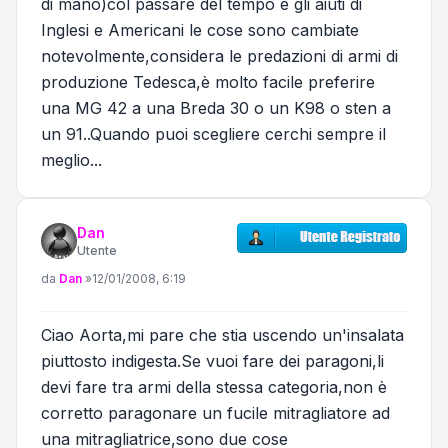
di mano)col passare del tempo e gli aiuti di
Inglesi e Americani le cose sono cambiate
notevolmente,considera le predazioni di armi di
produzione Tedesca,è molto facile preferire
una MG 42 a una Breda 30 o un K98 o sten a
un 91..Quando puoi scegliere cerchi sempre il
meglio...
Dan
Utente
Messaggio
da
Dan
»
12/01/2008, 6:19
Ciao Aorta,mi pare che stia uscendo un'insalata
piuttosto indigesta.Se vuoi fare dei paragoni,li
devi fare tra armi della stessa categoria,non è
corretto paragonare un fucile mitragliatore ad
una mitragliatrice,sono due cose