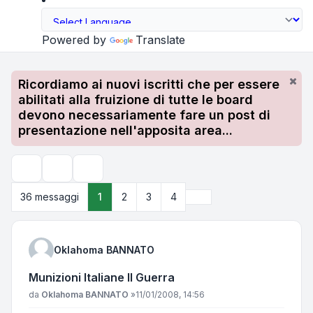
Powered by
Translate
Ricordiamo ai nuovi iscritti che per essere
abilitati alla fruizione di tutte le board
devono necessariamente fare un post di
presentazione nell'apposita area...
Strumenti argomento
Cerca
Prossimo
36 messaggi
1
2
3
4
Oklahoma BANNATO
Munizioni Italiane II Guerra
Messaggio
da
Oklahoma BANNATO
»
11/01/2008, 14:56