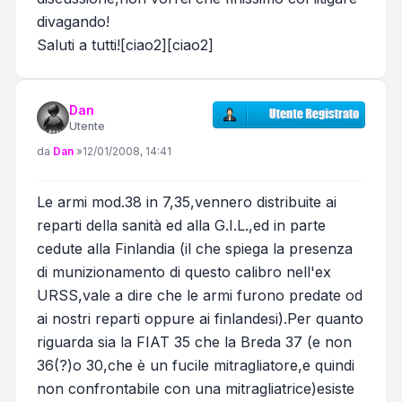
divagando!
Saluti a tutti![ciao2][ciao2]
Dan
Utente
Messaggio
da
Dan
»
12/01/2008, 14:41
Le armi mod.38 in 7,35,vennero distribuite ai
reparti della sanità ed alla G.I.L.,ed in parte
cedute alla Finlandia (il che spiega la presenza
di munizionamento di questo calibro nell'ex
URSS,vale a dire che le armi furono predate od
ai nostri reparti oppure ai finlandesi).Per quanto
riguarda sia la FIAT 35 che la Breda 37 (e non
36(?)o 30,che è un fucile mitragliatore,e quindi
non confrontabile con una mitragliatrice)esiste