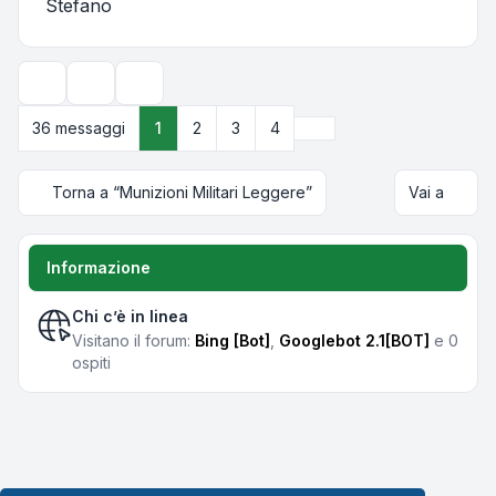
Stefano
Strumenti argomento
Opzioni di visualizzazione e ordinamento
Prossimo
36 messaggi
1
2
3
4
Torna a “Munizioni Militari Leggere”
Vai a
Informazione
Chi c’è in linea
Visitano il forum:
Bing [Bot]
,
Googlebot 2.1[BOT]
e 0
ospiti