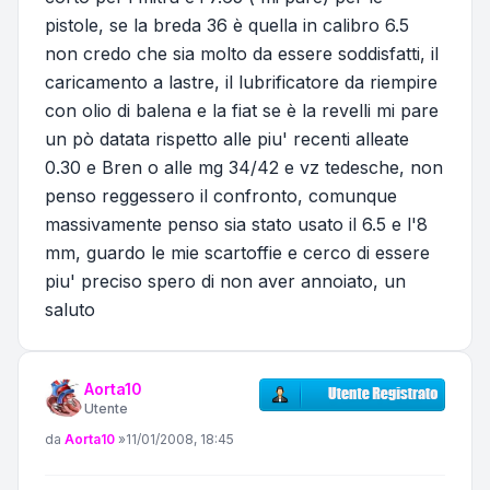
pistole, se la breda 36 è quella in calibro 6.5
non credo che sia molto da essere soddisfatti, il
caricamento a lastre, il lubrificatore da riempire
con olio di balena e la fiat se è la revelli mi pare
un pò datata rispetto alle piu' recenti alleate
0.30 e Bren o alle mg 34/42 e vz tedesche, non
penso reggessero il confronto, comunque
massivamente penso sia stato usato il 6.5 e l'8
mm, guardo le mie scartoffie e cerco di essere
piu' preciso spero di non aver annoiato, un
saluto
Aorta10
Utente
Messaggio
da
Aorta10
»
11/01/2008, 18:45