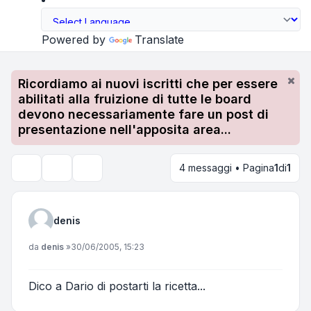
Powered by
Translate
Ricordiamo ai nuovi iscritti che per essere
abilitati alla fruizione di tutte le board
devono necessariamente fare un post di
presentazione nell'apposita area...
4 messaggi • Pagina
1
di
1
Strumenti argomento
Cerca
denis
Messaggio
da
denis
»
30/06/2005, 15:23
Dico a Dario di postarti la ricetta...