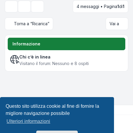
4 messaggi • Pagina
1
di
1
Strumenti argomento
Opzioni di visualizzazione e ordinamento
Torna a “Ricarica”
Vai a
Informazione
Chi c’è in linea
Visitano il forum: Nessuno e 8 ospiti
Questo sito utilizza cookie al fine di fornire la
migliore navigazione possibile
Ulteriori informazioni
Creato da
phpBB
® Forum Software © phpBB Limited •
Design by
Leenoz.com