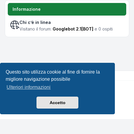
Informazione
Chi c’è in linea
Visitano il forum:
Googlebot 2.1[BOT]
e 0 ospiti
Questo sito utilizza cookie al fine di fornire la
migliore navigazione possibile
Ulteriori informazioni
Creato da
phpBB
® Forum Software © phpBB Limited •
Design by
Leenoz.com
Traduzione Italiana
phpBB-Italia.it
Accetto
Privacy
|
Condizioni
|
Tutti gli orari sono
UTC+02:00