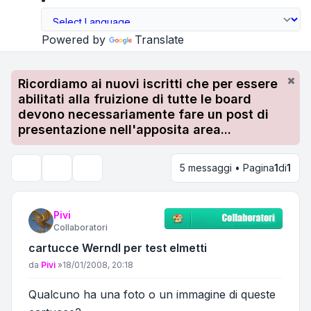
Powered by
Translate
Ricordiamo ai nuovi iscritti che per essere
abilitati alla fruizione di tutte le board
devono necessariamente fare un post di
presentazione nell'apposita area...
5 messaggi • Pagina
1
di
1
Strumenti argomento
Cerca
Pivi
Collaboratori
cartucce Werndl per test elmetti
Messaggio
da
Pivi
»
18/01/2008, 20:18
Qualcuno ha una foto o un immagine di queste