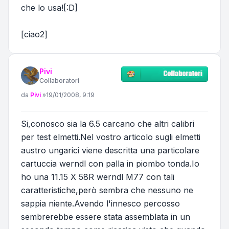
che lo usa![:D]
[ciao2]
Pivi
Collaboratori
Messaggio
da
Pivi
»
19/01/2008, 9:19
Si,conosco sia la 6.5 carcano che altri calibri
per test elmetti.Nel vostro articolo sugli elmetti
austro ungarici viene descritta una particolare
cartuccia werndl con palla in piombo tonda.Io
ho una 11.15 X 58R werndl M77 con tali
caratteristiche,però sembra che nessuno ne
sappia niente.Avendo l'innesco percosso
sembrerebbe essere stata assemblata in un