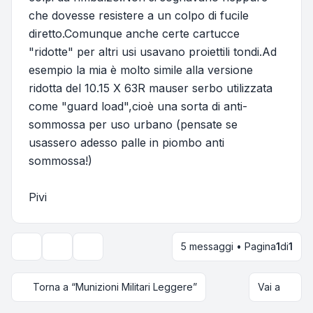
che dovesse resistere a un colpo di fucile
diretto.Comunque anche certe cartucce
"ridotte" per altri usi usavano proiettili tondi.Ad
esempio la mia è molto simile alla versione
ridotta del 10.15 X 63R mauser serbo utilizzata
come "guard load",cioè una sorta di anti-
sommossa per uso urbano (pensate se
usassero adesso palle in piombo anti
sommossa!)
Pivi
5 messaggi • Pagina
1
di
1
Strumenti argomento
Opzioni di visualizzazione e ordinamento
Torna a “Munizioni Militari Leggere”
Vai a