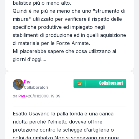
balistica più o meno alto.
Quindi è ne più ne meno che uno "strumento di
misura" utilizzato per verificare il rispetto delle
specifiche produttive ed impiegato negli
stabilimenti di produzione ed in quelli aquisizione
di materiale per le Forze Armate.
Mi piacerebbe sapere che cosa utilizzano ai
giorni d'oggi....
Pivi
Collaboratori
Messaggio
da
Pivi
»
20/01/2008, 19:09
Esatto.Usavano la palla tonda e una carica
ridotta perchè l'elmetto doveva offrire
protezione contro le schegge d'artiglieria o
colpi da rimbalzo.Non si sognavano neppure