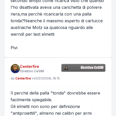
secondo tempo come ricarica visto che quando
l'ho disattivata aveva una carichetta di polvere
nera,ma perchè ricaricarla con una palla
tonda?Neanche il massimo esperto di cartucce
austriache Motz sa qualcosa riguardo alle
werndl per test elmetti
Pivi
Centerfire
Direttivo CeSIM
Messaggio
da
Centerfire
»
20/01/2008, 18:15
Il perché della palla "tonda" dovrebbe essere
facilmente spiegabile.
Gli elmetti non sono per definizione
"antiproiettili", almeno nei calibri per armi