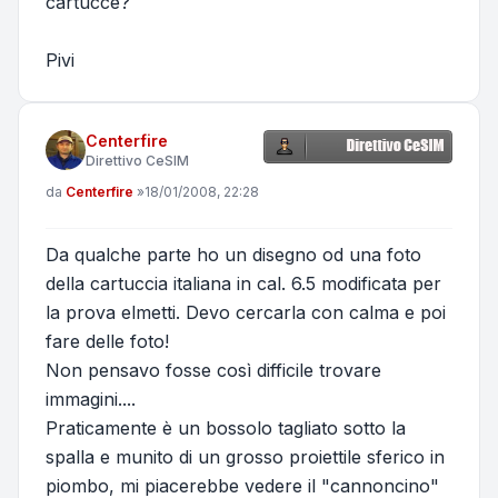
cartucce?
Pivi
Centerfire
Direttivo CeSIM
Messaggio
da
Centerfire
»
18/01/2008, 22:28
Da qualche parte ho un disegno od una foto
della cartuccia italiana in cal. 6.5 modificata per
la prova elmetti. Devo cercarla con calma e poi
fare delle foto!
Non pensavo fosse così difficile trovare
immagini....
Praticamente è un bossolo tagliato sotto la
spalla e munito di un grosso proiettile sferico in
piombo, mi piacerebbe vedere il "cannoncino"