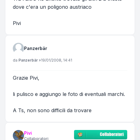
dove c'era un poligono austriaco
Pivi
Panzerbär
Messaggio
da
Panzerbär
»
19/01/2008, 14:41
Grazie Pivi,
li pulisco e aggiungo le foto di eventuali marchi.
A Ts, non sono difficili da trovare
Pivi
Collaboratori