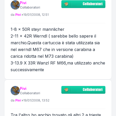
Pivi
Collaboratori
Messaggio
da
Pivi
»
19/01/2008, 12:51
1-8 x 50R steyr mannlicher
2-11 x 42R Werndl ( sarebbe bello sapere il
marchio.Questa cartuccia è stata utilizzata sia
nel werndl M67 che in versione carabina a
carica ridotta nel M73 carabina)
3-13.9 X 33R Wanzl RF M66,ma utilizzato anche
successivamente
Pivi
Collaboratori
Messaggio
da
Pivi
»
19/01/2008, 13:52
Tra l'altro ho anchio trovato gli altri 2 a trieste