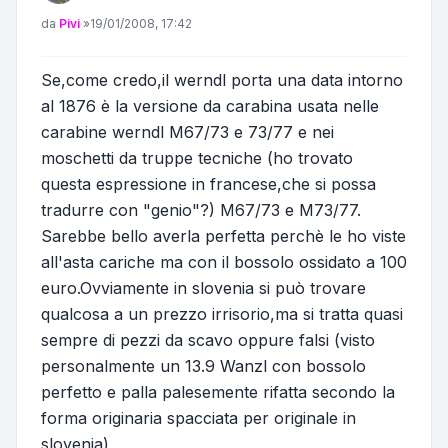
Messaggio
da
Pivi
»
19/01/2008, 17:42
Se,come credo,il werndl porta una data intorno
al 1876 è la versione da carabina usata nelle
carabine werndl M67/73 e 73/77 e nei
moschetti da truppe tecniche (ho trovato
questa espressione in francese,che si possa
tradurre con "genio"?) M67/73 e M73/77.
Sarebbe bello averla perfetta perchè le ho viste
all'asta cariche ma con il bossolo ossidato a 100
euro.Ovviamente in slovenia si può trovare
qualcosa a un prezzo irrisorio,ma si tratta quasi
sempre di pezzi da scavo oppure falsi (visto
personalmente un 13.9 Wanzl con bossolo
perfetto e palla palesemente rifatta secondo la
forma originaria spacciata per originale in
slovenia)