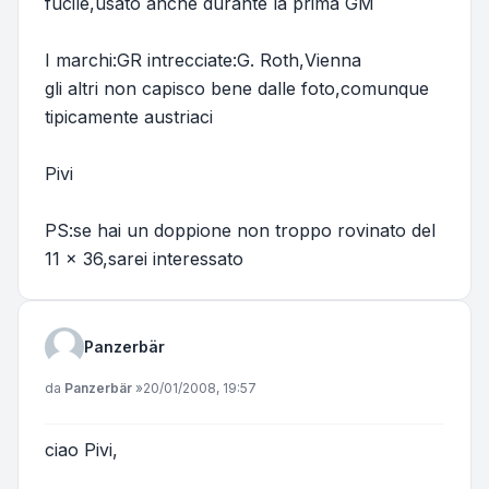
fucile,usato anche durante la prima GM
I marchi:GR intrecciate:G. Roth,Vienna
gli altri non capisco bene dalle foto,comunque
tipicamente austriaci
Pivi
PS:se hai un doppione non troppo rovinato del
11 x 36,sarei interessato
Panzerbär
Messaggio
da
Panzerbär
»
20/01/2008, 19:57
ciao Pivi,