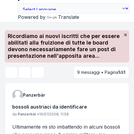
Powered by
Translate
Ricordiamo ai nuovi iscritti che per essere
abilitati alla fruizione di tutte le board
devono necessariamente fare un post di
presentazione nell'apposita area...
9 messaggi • Pagina
1
di
1
Strumenti argomento
Cerca
Panzerbär
bossoli austriaci da identificare
Messaggio
da
Panzerbär
»
19/01/2008, 11:58
Ultimamente mi sto imbattendo in alcuni bossoli