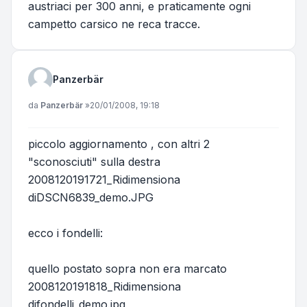
austriaci per 300 anni, e praticamente ogni
campetto carsico ne reca tracce.
Panzerbär
Messaggio
da
Panzerbär
»
20/01/2008, 19:18
piccolo aggiornamento , con altri 2
"sconosciuti" sulla destra
2008120191721_Ridimensiona
diDSCN6839_demo.JPG
ecco i fondelli:
quello postato sopra non era marcato
2008120191818_Ridimensiona
difondelli_demo.jpg