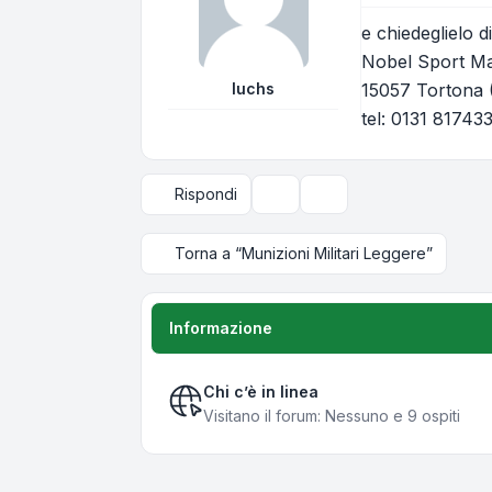
e chiedeglielo d
Nobel Sport Mar
luchs
15057 Tortona
tel: 0131 81743
Rispondi
Strumenti argomento
Opzioni di visualizzazi
Torna a “Munizioni Militari Leggere”
Informazione
Chi c’è in linea
Visitano il forum: Nessuno e 9 ospiti