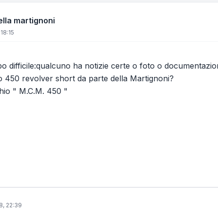
ella martignoni
18:15
 difficile:qualcuno ha notizie certe o foto o documentazio
o 450 revolver short da parte della Martignoni?
hio " M.C.M. 450 "
8, 22:39