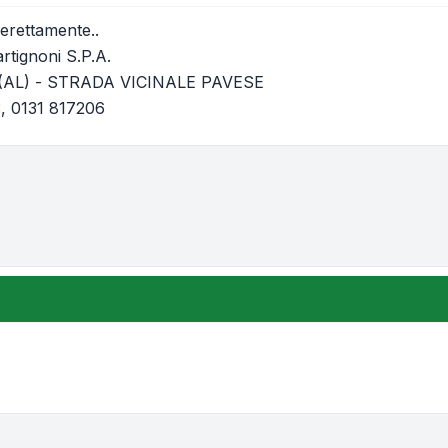
ierettamente..
tignoni S.P.A.
 (AL) - STRADA VICINALE PAVESE
3, 0131 817206
one e ordinamento