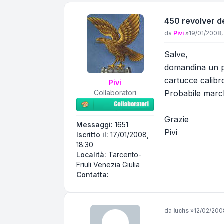
450 revolver d
Messaggio
da
Pivi
»
19/01/2008, 
Salve,
domandina un po
cartucce calibr
Pivi
Collaboratori
Probabile marc
Grazie
Messaggi:
1651
Pivi
Iscritto il:
17/01/2008,
18:30
Località:
Tarcento-
Friuli Venezia Giulia
Contatta Pivi
Contatta:
Messaggio
da
luchs
»
12/02/200