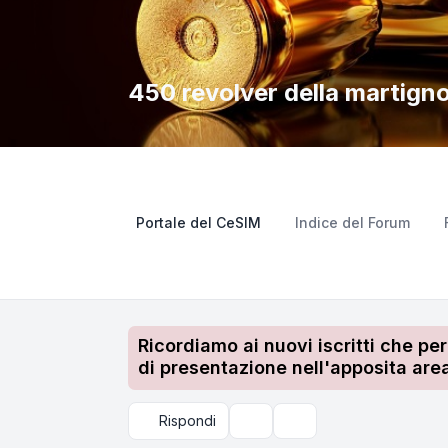
450 revolver della martign
Portale del CeSIM
Indice del Forum
Ricordiamo ai nuovi iscritti che pe
di presentazione nell'apposita area
Rispondi
Strumenti argomento
Cerca