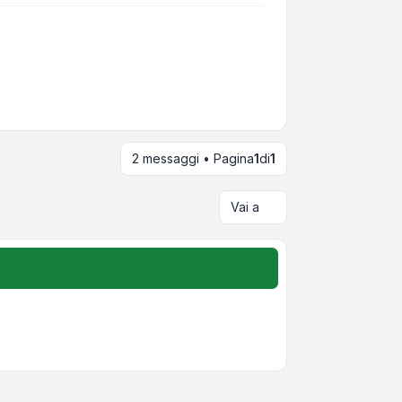
2 messaggi • Pagina
1
di
1
Vai a