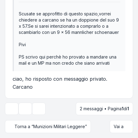
Scusate se approfitto di questo spazio,vorrei
chiedere a carcano se ha un doppione del suo 9
x 57.Se si sarei intenzionato a comprarlo o a
scambiarlo con un 9 x 56 mannlicher schoenauer
Pivi
PS scrivo qui perchè ho provato a mandare una
mail e un MP ma non credo che siano arrivati
ciao, ho risposto con messaggio privato.
Carcano
2 messaggi • Pagina
1
di
1
Strumenti argomento
Opzioni di visualizzazione e ordinamento
Torna a “Munizioni Militari Leggere”
Vai a