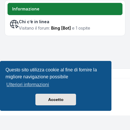
Informazione
Chi c’è in linea
Visitano il forum:
Bing [Bot]
e 1 ospite
Questo sito utilizza cookie al fine di fornire la
migliore navigazione possibile
Ulteriori informazioni
Creato da
phpBB
® Forum Software © phpBB Limited •
Design by
Leenoz.com
Traduzione Italiana
phpBB-Italia.it
Accetto
Privacy
|
Condizioni
|
Tutti gli orari sono
UTC+02:00