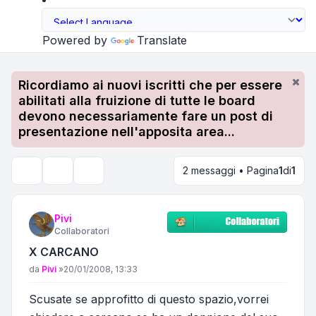
Powered by
Translate
Ricordiamo ai nuovi iscritti che per essere
abilitati alla fruizione di tutte le board
devono necessariamente fare un post di
presentazione nell'apposita area...
2 messaggi • Pagina
1
di
1
Strumenti argomento
Cerca
Pivi
Collaboratori
X CARCANO
Messaggio
da
Pivi
»
20/01/2008, 13:33
Scusate se approfitto di questo spazio,vorrei