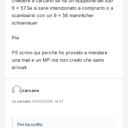
chiedere a carcano se ha un doppione del suo
9 x 57.Se si sarei intenzionato a comprarlo o a
scambiarlo con un 9 x 56 mannlicher
schoenauer
Pivi
PS scrivo qui perchè ho provato a mandare
una mail e un MP ma non credo che siano
arrivati
carcano
Messaggio
da
carcano
»
20/01/2008, 14:37
Pivi ha scritto: