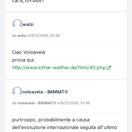
cal 8,15x46R?
walzi
Messaggio
da
walzi
»
28/12/2005, 20:46
Ciao Voloavela
prova qui:
http://www.lothar-walther.de/html/40.php
voloavela - BANNATO
Messaggio
da
voloavela - BANNATO
»
29/12/2005, 10:38
purtroppo, probabilmente a causa
dell'evoluzione internazionale seguita all'ultimo