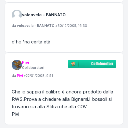
voloavela - BANNATO
Messaggio
da
voloavela - BANNATO
»
30/12/2005, 16:30
c'ho 'na certa età
Pivi
Collaboratori
Messaggio
da
Pivi
»
22/01/2008, 9:51
Che io sappia il calibro è ancora prodotto dalla
RWS.Prova a chiedere alla Bignami.I bossoli si
trovano sia alla Stitra che alla COV
Pivi