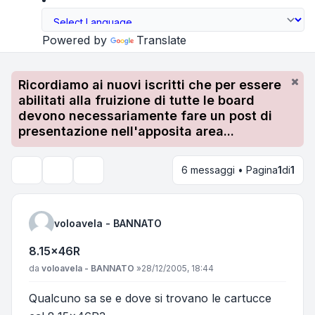
Powered by
Translate
Ricordiamo ai nuovi iscritti che per essere
abilitati alla fruizione di tutte le board
devono necessariamente fare un post di
presentazione nell'apposita area...
6 messaggi • Pagina
1
di
1
Strumenti argomento
Cerca
voloavela - BANNATO
8.15x46R
Messaggio
da
voloavela - BANNATO
»
28/12/2005, 18:44
Qualcuno sa se e dove si trovano le cartucce