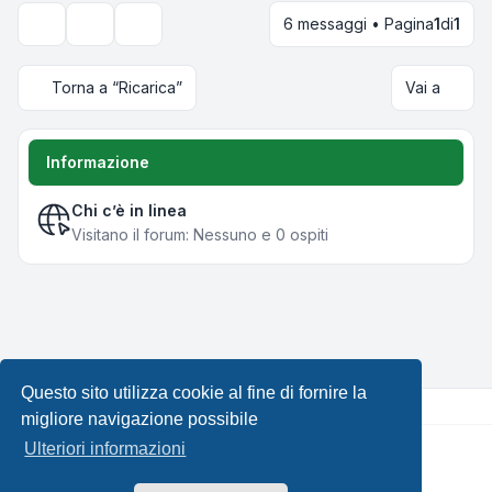
6 messaggi • Pagina
1
di
1
Strumenti argomento
Opzioni di visualizzazione e ordinamento
Torna a “Ricarica”
Vai a
Informazione
Chi c’è in linea
Visitano il forum: Nessuno e 0 ospiti
Questo sito utilizza cookie al fine di fornire la
migliore navigazione possibile
Ulteriori informazioni
Creato da
phpBB
® Forum Software © phpBB Limited •
Design by
Leenoz.com