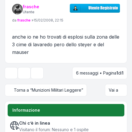
frasche
Utente
Messaggio
da
frasche
»
15/02/2008, 22:15
anche io ne ho trovati di esplosi sulla zona delle
3 cime di lavaredo pero dello steyer e del
mauser
6 messaggi • Pagina
1
di
1
Strumenti argomento
Opzioni di visualizzazione e ordinamento
Torna a “Munizioni Militari Leggere”
Vai a
Informazione
Chi c’è in linea
Visitano il forum: Nessuno e 1 ospite