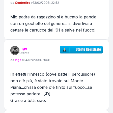
Messaggio
da
Centerfire
»
13/02/2008, 22:52
Mio padre da ragazzino si è bucato la pancia
con un giochetto del genere... si divertiva a
gettare le cartucce del '91 a salve nel fuoco!
inge
Utente
Messaggio
da
inge
»
14/02/2008, 20:31
In effetti l'innesco (dove batte il percussore)
non c'è più, è stato trovato sul Monte
Piana...chissa come c'è finito sul fuoco...se
potesse parlare...[:D]
Grazie a tutti, ciao.