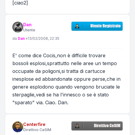
[ciao2]
Dan
Utente
Messaggio
da
Dan
»
13/02/2008, 22:35
E' come dice Cocis,non è difficile trovare
bossoli esplosi,sprattutto nelle aree un tempo
occupate da poligoni,si tratta di cartucce
inesplose ed abbandonate oppure perse,che in
genere esplodono quando vengono bruciate le
sterpaglie,vedi se ha l'innesco o se è stato
"sparato" via. Ciao. Dan.
Centerfire
Direttivo CeSIM