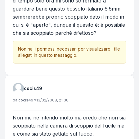
di tempo solo ora mi sono soffermato a
guardare bene questo bossolo italiano 6,5mm,
sembrerebbe proprio scoppiato dato il modo in
cui si è "aperto", dunque il quesito è: è possibile
che sia scoppiato perchè difettoso?
Non hai i permessi necessari per visualizzare i file
allegati in questo messaggio.
cocis49
Messaggio
da
cocis49
»
13/02/2008, 21:38
Non me ne intendo molto ma credo che non sia
scoppiato nella camera di scoppio del fucile ma
è come sia stato gettato sul fuoco.