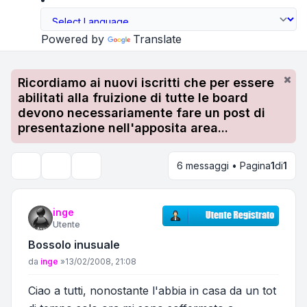
Powered by
Translate
Ricordiamo ai nuovi iscritti che per essere
abilitati alla fruizione di tutte le board
devono necessariamente fare un post di
presentazione nell'apposita area...
6 messaggi • Pagina
1
di
1
Strumenti argomento
Cerca
inge
Utente
Bossolo inusuale
Messaggio
da
inge
»
13/02/2008, 21:08
Ciao a tutti, nonostante l'abbia in casa da un tot