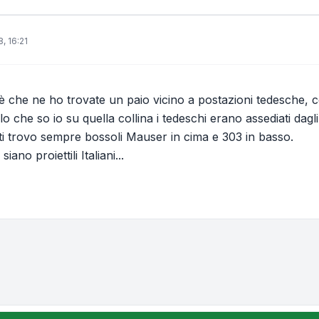
, 16:21
è che ne ho trovate un paio vicino a postazioni tedesche, 
o che so io su quella collina i tedeschi erano assediati dagl
atti trovo sempre bossoli Mauser in cima e 303 in basso.
iano proiettili Italiani...
one e ordinamento