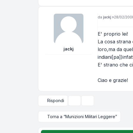
Messaggio
da
jackj
»
28/02/2008
E' proprio lei!
La cosa strana 
jackj
loro,ma da quell
indiani[pa])inf
E' strano che ci s
Ciao e grazie!
Rispondi
Strumenti argomento
Opzioni di visualizzazi
Torna a “Munizioni Militari Leggere”