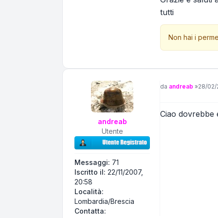
tutti
Non hai i perme
Messaggio
da
andreab
»
28/02/
Ciao dovrebbe e
andreab
Utente
Messaggi:
71
Iscritto il:
22/11/2007,
20:58
Località:
Lombardia/Brescia
Contatta andreab
Contatta: