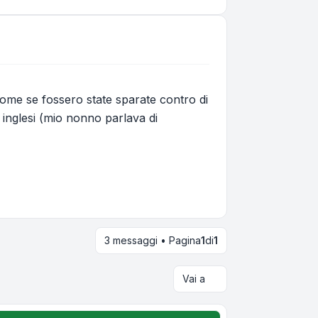
come se fossero state sparate contro di
i inglesi (mio nonno parlava di
3 messaggi • Pagina
1
di
1
Vai a