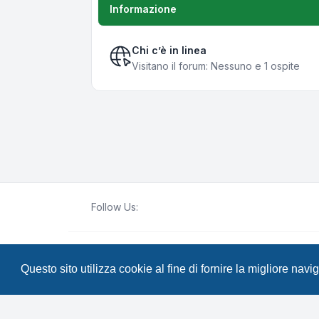
Informazione
Chi c’è in linea
Visitano il forum: Nessuno e 1 ospite
Follow Us:
Creato da
phpBB
® Forum Software © phpBB Lim
Questo sito utilizza cookie al fine di fornire la migliore nav
Traduzione Italiana
phpBB-Italia.it