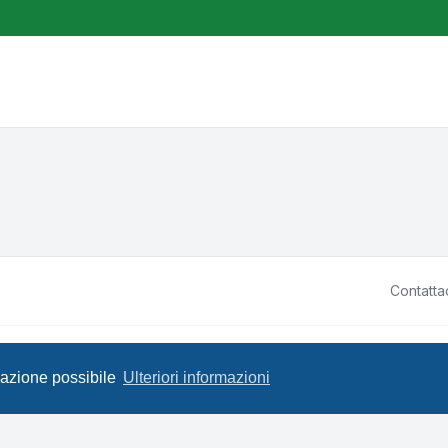
Contatta
ited • Design by
Leenoz.com
P
igazione possibile
Ulteriori informazioni