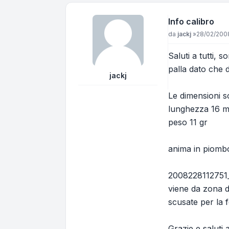
Info calibro
Messaggio
da
jackj
»
28/02/2008
Saluti a tutti,
palla dato che d
jackj
Le dimensioni 
lunghezza 16 
peso 11 gr
anima in piombo
2008228112751
viene da zona di
scusate per la 
Grazie e saluti 