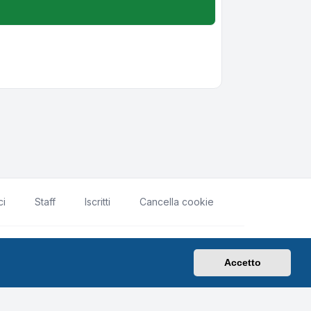
ci
Staff
Iscritti
Cancella cookie
rivacy
|
Condizioni
|
Tutti gli orari sono
UTC+02:00
Accetto