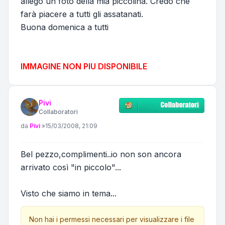
allego un foto della mia piccolina. Credo che
farà piacere a tutti gli assatanati.
Buona domenica a tutti
IMMAGINE NON PIU DISPONIBILE
Pivi
Collaboratori
Messaggio
da
Pivi
»
15/03/2008, 21:09
Bel pezzo,complimenti..io non son ancora
arrivato così "in piccolo"...
Visto che siamo in tema...
Non hai i permessi necessari per visualizzare i file