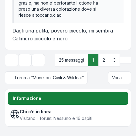
grazie, ma non e'perforante l'ottone ha
preso una diversa colorazione dove si
riesce a toccarlo.ciao
Dagli una pulita, povero piccolo, mi sembra
Calimero piccolo e nero
Pros
25 messaggi
1
2
3
Strumenti argomento
Opzioni di visualizzazione e ordinamento
Torna a “Munizioni Civili & Wildcat”
Vai a
Informazione
Chi c’è in linea
Visitano il forum: Nessuno e 16 ospiti