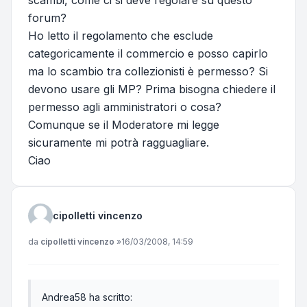
scambi, come ci si deve regolare su questo
forum?
Ho letto il regolamento che esclude
categoricamente il commercio e posso capirlo
ma lo scambio tra collezionisti è permesso? Si
devono usare gli MP? Prima bisogna chiedere il
permesso agli amministratori o cosa?
Comunque se il Moderatore mi legge
sicuramente mi potrà ragguagliare.
Ciao
cipolletti vincenzo
Messaggio
da
cipolletti vincenzo
»
16/03/2008, 14:59
Andrea58 ha scritto: