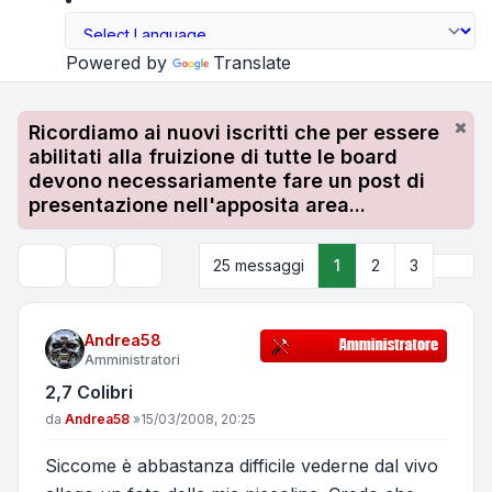
Powered by
Translate
Ricordiamo ai nuovi iscritti che per essere
abilitati alla fruizione di tutte le board
devono necessariamente fare un post di
presentazione nell'apposita area...
Pros
25 messaggi
1
2
3
Strumenti argomento
Cerca
Andrea58
Amministratori
2,7 Colibri
Messaggio
da
Andrea58
»
15/03/2008, 20:25
Siccome è abbastanza difficile vederne dal vivo