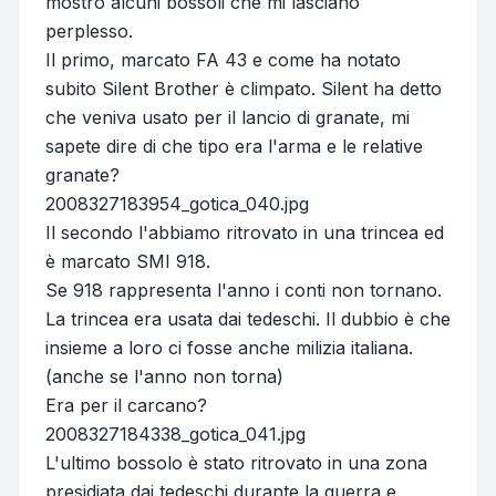
mostro alcuni bossoli che mi lasciano
perplesso.
Il primo, marcato FA 43 e come ha notato
subito Silent Brother è climpato. Silent ha detto
che veniva usato per il lancio di granate, mi
sapete dire di che tipo era l'arma e le relative
granate?
2008327183954_gotica_040.jpg
Il secondo l'abbiamo ritrovato in una trincea ed
è marcato SMI 918.
Se 918 rappresenta l'anno i conti non tornano.
La trincea era usata dai tedeschi. Il dubbio è che
insieme a loro ci fosse anche milizia italiana.
(anche se l'anno non torna)
Era per il carcano?
2008327184338_gotica_041.jpg
L'ultimo bossolo è stato ritrovato in una zona
presidiata dai tedeschi durante la guerra e