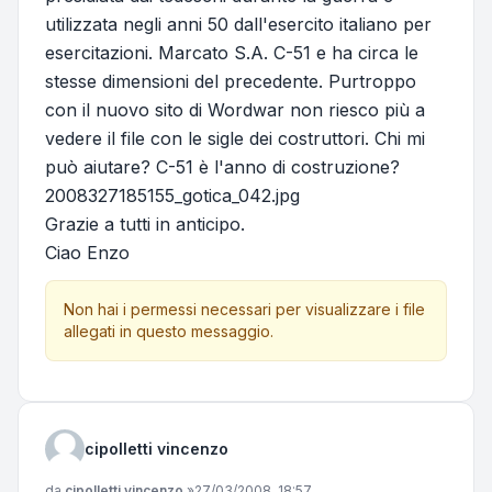
utilizzata negli anni 50 dall'esercito italiano per
esercitazioni. Marcato S.A. C-51 e ha circa le
stesse dimensioni del precedente. Purtroppo
con il nuovo sito di Wordwar non riesco più a
vedere il file con le sigle dei costruttori. Chi mi
può aiutare? C-51 è l'anno di costruzione?
2008327185155_gotica_042.jpg
Grazie a tutti in anticipo.
Ciao Enzo
Non hai i permessi necessari per visualizzare i file
allegati in questo messaggio.
cipolletti vincenzo
Messaggio
da
cipolletti vincenzo
»
27/03/2008, 18:57