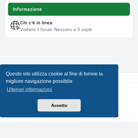
Informazione
Chi c’è in linea
Visitano il forum: Nessuno e 0 ospiti
Questo sito utilizza cookie al fine di fornire la
migliore navigazione possibile
Ulteriori informazioni
Creato da
phpBB
® Forum Software © phpBB Limited •
Design by
Leenoz.com
Traduzione Italiana
phpBB-Italia.it
Accetto
Privacy
|
Condizioni
|
Tutti gli orari sono
UTC+02:00