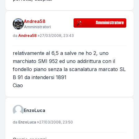
Andrea58
Amministratori
Messaggio
da
Andrea58
»
27/03/2008, 23:43
relativamente al 6,5 a salve ne ho 2, uno
marchiato SMI 952 ed uno addirittura con il
fondello piano senza la scanalatura marcato SL
B 91 da intendersi 1891
Ciao
EnzoLuca
Messaggio
da
EnzoLuca
»
27/03/2008, 23:50