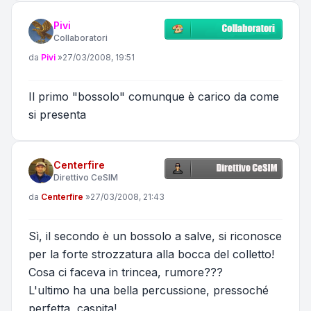
Pivi
Collaboratori
Messaggio
da
Pivi
»
27/03/2008, 19:51
Il primo "bossolo" comunque è carico da come
si presenta
Centerfire
Direttivo CeSIM
Messaggio
da
Centerfire
»
27/03/2008, 21:43
Sì, il secondo è un bossolo a salve, si riconosce
per la forte strozzatura alla bocca del colletto!
Cosa ci faceva in trincea, rumore???
L'ultimo ha una bella percussione, pressoché
perfetta, caspita!