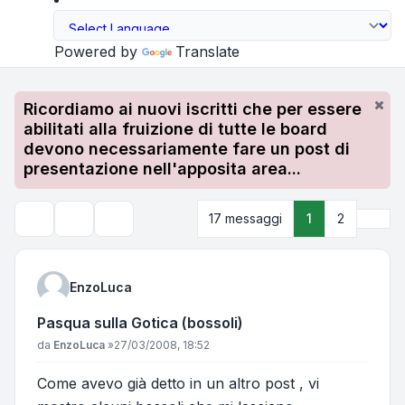
Powered by
Translate
Ricordiamo ai nuovi iscritti che per essere
abilitati alla fruizione di tutte le board
devono necessariamente fare un post di
presentazione nell'apposita area...
Pros
17 messaggi
1
2
Strumenti argomento
Cerca
EnzoLuca
Pasqua sulla Gotica (bossoli)
Messaggio
da
EnzoLuca
»
27/03/2008, 18:52
Come avevo già detto in un altro post , vi