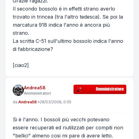
Grazie ragazzi.
Il secondo bossolo è in effetti strano averlo
trovato in trincea (tra l'altro tedesca). Se poi la
marcatura 918 indica l'anno è ancora più
strano.
La scritta C-51 sull'ultimo bossolo indica l'anno
di fabbricazione?
[ciao2]
Andrea58
Amministratori
Messaggio
da
Andrea58
»
28/03/2008, 0:05
Si è l'anno. I bossoli più vecchi potevano
essere recuperati ed riutilizzati per compiti non
"bellici" almeno cosi mi pare di avere letto.