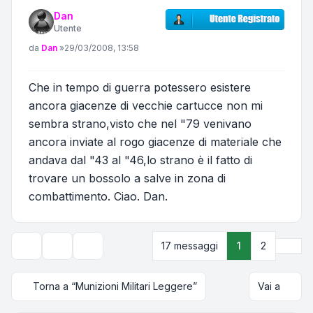
Dan
Utente
Messaggio
da
Dan
»
29/03/2008, 13:58
Che in tempo di guerra potessero esistere
ancora giacenze di vecchie cartucce non mi
sembra strano,visto che nel "79 venivano
ancora inviate al rogo giacenze di materiale che
andava dal "43 al "46,lo strano è il fatto di
trovare un bossolo a salve in zona di
combattimento. Ciao. Dan.
Pros
17 messaggi
1
2
Strumenti argomento
Opzioni di visualizzazione e ordinamento
Torna a “Munizioni Militari Leggere”
Vai a