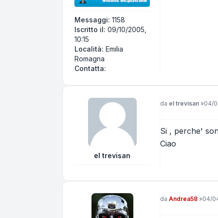
Messaggi:
1158
Iscritto il:
09/10/2005,
10:15
Località:
Emilia
Romagna
Contatta Aorta10
Contatta:
Messaggio
da
el trevisan
»
04/0
Si , perche' so
Ciao
el trevisan
Messaggio
da
Andrea58
»
04/04