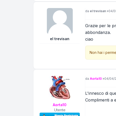
Messaggio
da
el trevisan
»
04/0
Grazie per le pr
abbondanza.
el trevisan
ciao
Non hai i perme
Messaggio
da
Aorta10
»
04/04/
L'innesco di qu
Complimenti a el
Aorta10
Utente