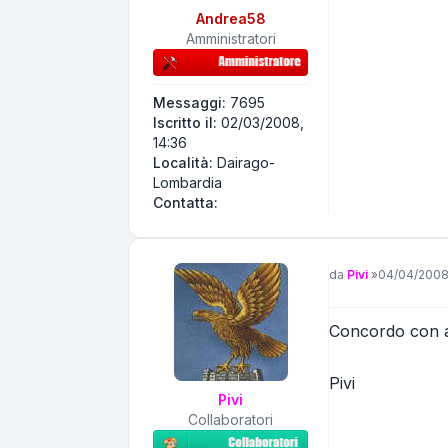
Andrea58
Amministratori
Messaggi:
7695
Iscritto il:
02/03/2008,
14:36
Località:
Dairago-
Lombardia
Contatta Andrea58
Contatta:
Messaggio
da
Pivi
»
04/04/2008
Concordo con 
Pivi
Pivi
Collaboratori