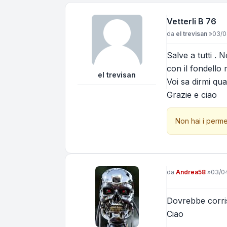
Vetterli B 76
Messaggio
da
el trevisan
»
03/0
Salve a tutti . 
con il fondello
el trevisan
Voi sa dirmi qu
Grazie e ciao
Non hai i perme
Messaggio
da
Andrea58
»
03/04
Dovrebbe corri
Ciao