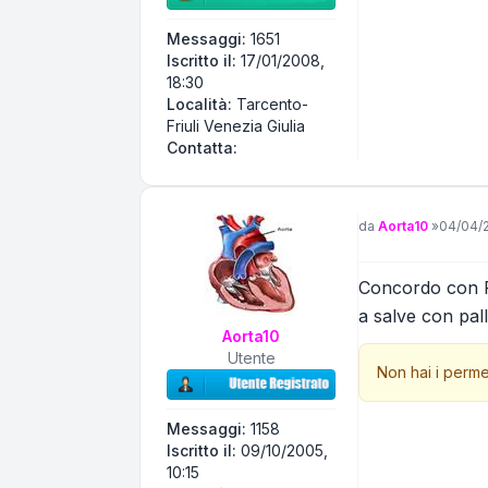
Messaggi:
1651
Iscritto il:
17/01/2008,
18:30
Località:
Tarcento-
Friuli Venezia Giulia
Contatta Pivi
Contatta:
Messaggio
da
Aorta10
»
04/04/2
Concordo con Pi
a salve con pal
Aorta10
Utente
Non hai i perme
Messaggi:
1158
Iscritto il:
09/10/2005,
10:15