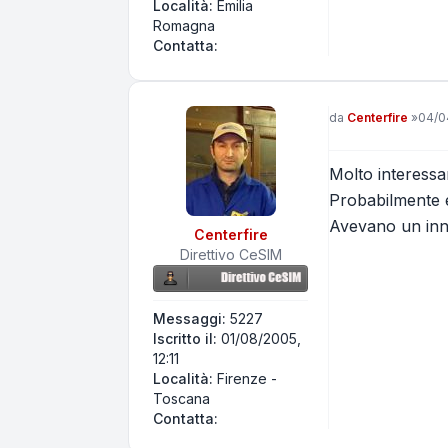
Località:
Emilia
Romagna
Contatta Aorta10
Contatta:
Messaggio
da
Centerfire
»
04/0
Molto interessan
Probabilmente e
Avevano un in
Centerfire
Direttivo CeSIM
Messaggi:
5227
Iscritto il:
01/08/2005,
12:11
Località:
Firenze -
Toscana
Contatta Centerfire
Contatta: