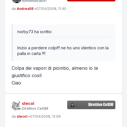
Amministratori
Messaggio
da
Andrea58
»
07/04/2008, 11:40
norby73 ha scritto:
Inizio a perdere colpi!!! ne ho uno identico con la
palla in carta !!!!
Colpa dei vapori di piombo, almeno io la
giustifico così!
Ciao
stecol
Direttivo CeSIM
Messaggio
da
stecol
»
07/04/2008, 12:09