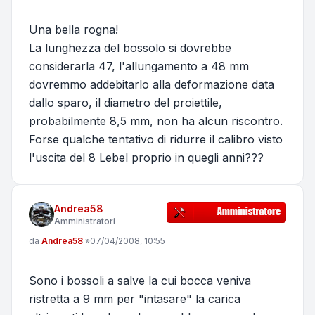
Una bella rogna!
La lunghezza del bossolo si dovrebbe
considerarla 47, l'allungamento a 48 mm
dovremmo addebitarlo alla deformazione data
dallo sparo, il diametro del proiettile,
probabilmente 8,5 mm, non ha alcun riscontro.
Forse qualche tentativo di ridurre il calibro visto
l'uscita del 8 Lebel proprio in quegli anni???
Andrea58
Amministratori
Messaggio
da
Andrea58
»
07/04/2008, 10:55
Sono i bossoli a salve la cui bocca veniva
ristretta a 9 mm per "intasare" la carica