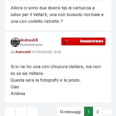
Allora ci sono due diversi tipi di cartuccia a
salve per il Vetterli, una con bossolo normale e
una con colletto ristretto ?
Andrea58
Amministratori
Messaggio
da
Andrea58
»
07/04/2008, 13:28
Si io ne ho una con chiusura stellare, ma non
so se sia militare.
Questa sera la fotografo e la posto.
Ciao
Andrea
Pros
14 messaggi
1
2
Strumenti argomento
Opzioni di visualizzazione e ordinamento