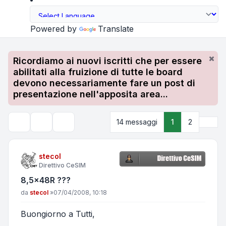
Powered by
Translate
Ricordiamo ai nuovi iscritti che per essere
abilitati alla fruizione di tutte le board
devono necessariamente fare un post di
presentazione nell'apposita area...
Pros
14 messaggi
1
2
Strumenti argomento
Cerca
stecol
Direttivo CeSIM
8,5x48R ???
Messaggio
da
stecol
»
07/04/2008, 10:18
Buongiorno a Tutti,