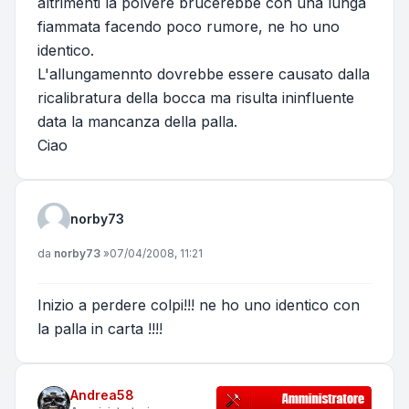
altrimenti la polvere brucerebbe con una lunga
fiammata facendo poco rumore, ne ho uno
identico.
L'allungamennto dovrebbe essere causato dalla
ricalibratura della bocca ma risulta ininfluente
data la mancanza della palla.
Ciao
norby73
Messaggio
da
norby73
»
07/04/2008, 11:21
Inizio a perdere colpi!!! ne ho uno identico con
la palla in carta !!!!
Andrea58