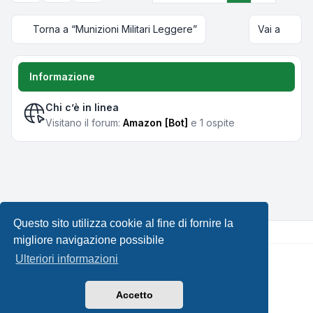
Torna a “Munizioni Militari Leggere”
Vai a
Informazione
Chi c’è in linea
Visitano il forum:
Amazon [Bot]
e 1 ospite
Questo sito utilizza cookie al fine di fornire la
migliore navigazione possibile
Ulteriori informazioni
Creato da
phpBB
® Forum Software © phpBB Limited •
Design by
Leenoz.com
Traduzione Italiana
phpBB-Italia.it
Accetto
Privacy
|
Condizioni
|
Tutti gli orari sono
UTC+02:00