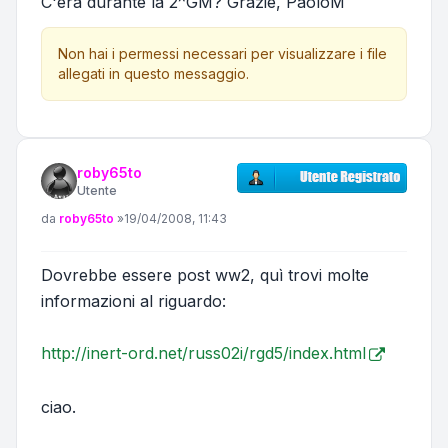
C'era durante la 2^GM? Grazie, PaoloM
Non hai i permessi necessari per visualizzare i file
allegati in questo messaggio.
roby65to
Utente
Messaggio
da
roby65to
»
19/04/2008, 11:43
Dovrebbe essere post ww2, quì trovi molte
informazioni al riguardo:
http://inert-ord.net/russ02i/rgd5/index.html
ciao.