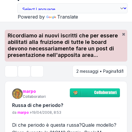
Powered by
Translate
Ricordiamo ai nuovi iscritti che per essere
abilitati alla fruizione di tutte le board
devono necessariamente fare un post di
presentazione nell'apposita area...
2 messaggi • Pagina
1
di
1
Strumenti argomento
Cerca
marpo
Collaboratori
Russa di che periodo?
Messaggio
da
marpo
»
19/04/2008, 8:53
Di che periodo è questa russa?Quale modello?