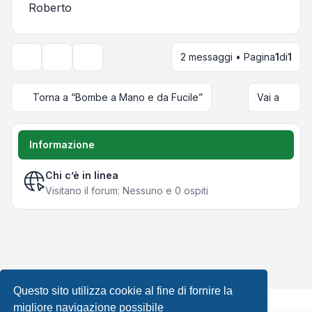
Roberto
2 messaggi • Pagina
1
di
1
Strumenti argomento
Opzioni di visualizzazione e ordinamento
Torna a “Bombe a Mano e da Fucile”
Vai a
Informazione
Chi c’è in linea
Visitano il forum: Nessuno e 0 ospiti
Questo sito utilizza cookie al fine di fornire la
migliore navigazione possibile